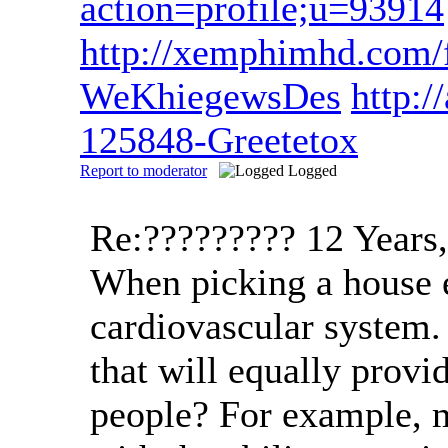
action=profile;u=93914
http://xemphimhd.com
WeKhiegewsDes
http:/
125848-Greetetox
Report to moderator
Logged
Re:?????????
12 Years
When picking a house e
cardiovascular system.
that will equally provi
people? For example, 