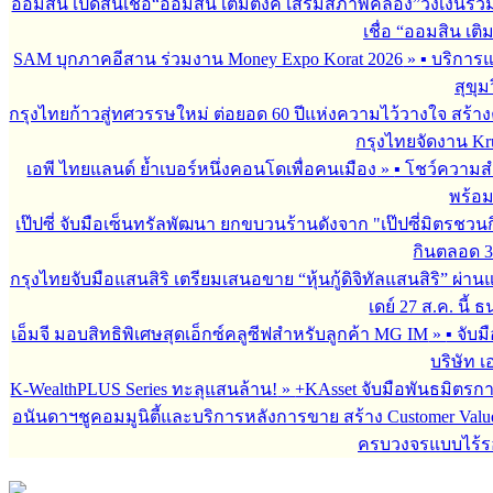
ออมสิน เปิดสินเชื่อ“ออมสิน เติมตังค์ เสริมสภาพคล่อง”วงเงินรว
เชื่อ “ออมสิน เติ
SAM บุกภาคอีสาน ร่วมงาน Money Expo Korat 2026
»
▪︎ บริกา
สุขุม
กรุงไทยก้าวสู่ทศวรรษใหม่ ต่อยอด 60 ปีแห่งความไว้วางใจ สร
กรุงไทยจัดงาน Krun
เอพี ไทยแลนด์ ย้ำเบอร์หนึ่งคอนโดเพื่อคนเมือง
»
▪︎ โชว์ความ
พร้อม
เป๊ปซี่ จับมือเซ็นทรัลพัฒนา ยกขบวนร้านดังจาก "เป๊ปซี่มิตรชวน
กินตลอด 3 เ
กรุงไทยจับมือแสนสิริ เตรียมเสนอขาย “หุ้นกู้ดิจิทัลแสนสิริ” ผ่าน
เดย์ 27 ส.ค. นี้
เอ็มจี มอบสิทธิพิเศษสุดเอ็กซ์คลูซีฟสำหรับลูกค้า MG IM
»
▪︎ จั
บริษัท เ
K-WealthPLUS Series ทะลุแสนล้าน!
»
+KAsset จับมือพันธมิตรการล
อนันดาฯชูคอมมูนิตี้และบริการหลังการขาย สร้าง Customer Val
ครบวงจรแบบไร้ร