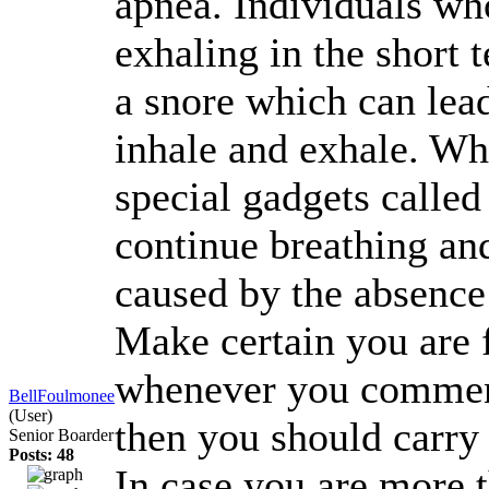
apnea. Individuals wh
exhaling in the short t
a snore which can lead
inhale and exhale. Wh
special gadgets calle
continue breathing and
caused by the absence
Make certain you are 
whenever you commence
BellFoulmonee
(User)
then you should carry
Senior Boarder
Posts: 48
In case you are more t