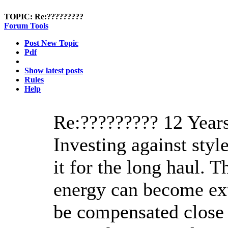
TOPIC:
Re:?????????
Forum Tools
Post New Topic
Pdf
Show latest posts
Rules
Help
Re:?????????
12 Year
Investing against styl
it for the long haul. 
energy can become ext
be compensated close 