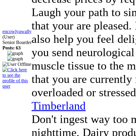
Laugh your path to sim
that your are pleased.
encowlyawally
also help you feel de
(User)
Senior Boarder
Posts: 63
you send neurological
muscle tissue to the m
that you are currently 
overloaded or stresse
Timberland
Don't ingest way too m
nighttime. Dairy produ