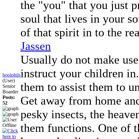
the "you" that you just p
soul that lives in your s
of that spirit in to the re
Jassen
Usually do not make use 
instruct your children in
hoolohils
(User)
them to assist them to un
Senior
Boarder
Get away from home and 
Posts:
52
pesky insects, the heave
them functions. One of t