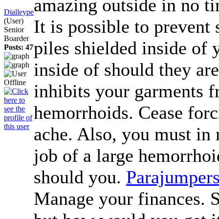
amazing outside in no t
Dialleype
It is possible to prevent
(User)
Senior
Boarder
piles shielded inside of
Posts: 47
inside of should they are
inhibits your garments f
hemorrhoids. Cease forc
ache. Also, you must in
job of a large hemorrho
should you.
Parajumpers
Manage your finances. Sur