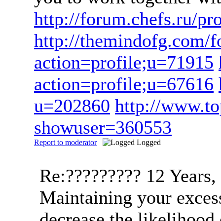
http://forum.chefs.ru/
http://themindofg.com/
action=profile;u=71915
action=profile;u=67616
u=202860
http://www.t
showuser=360553
Report to moderator
Logged
Re:?????????
12 Years,
Maintaining your excess
decrease the likelihood