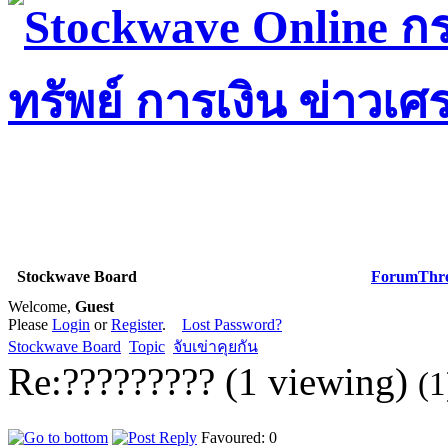
Stockwave Board
Forum
Thr
Welcome,
Guest
Please
Login
or
Register
.
Lost Password?
Stockwave Board
Topic
จับเข่าคุยกัน
Re:????????? (1 viewing)
(1
Favoured: 0