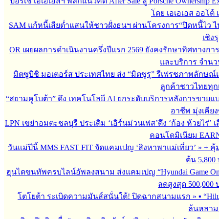
ปอร์เช่ เอเอเอสฯ พลิกแนวคิด After Sale สู่ Porsche Ownership
โดย เอเอเอส ออโต้ 
SAM แก้หนี้เสียต่ำแสนให้ชาวฝั่งธนฯ ผ่านโครงการ“ปิดหนี้ไว ไ
เชิงร
OR เผยผลการดำเนินงานครึ่งปีแรก 2569 ยังคงรักษาทิศทางกา
และบริการ จำนวน 3
มิตซูบิชิ มอเตอร์ส ประเทศไทย ส่ง “มิตซูรุ” รีเฟรชภาพลักษณ์แ
ลูกค้าชาวไทยทุกเ
“สยามคูโบต้า” ดึง เทคโนโลยี AI ยกระดับบริการหลังการขายแ
อาชีพ มุ่งเคี
LPN เขย่าอมตะชลบุรี ประเดิม ‘เอิร์นม่วนเฟส’ดึง ‘ก้อง ห้วยไร่’ 
คอนโดมิเนียม EARN by
วันแม่ปีนี้ MMS FAST FIT จัดแคมเปญ ‘สิงหาพาแม่เที่ยว’
»
+ คุ
ต้น 5,800
ฮุนไดขนทัพครบไลน์อัพลงสนาม ส่งแคมเปญ “Hyundai Game On
ลดสูงสุด 500,000
โตโยต้า ระเบิดความมันส์สนั่นใต้! ปิดฉากสนามแรก
»
▪︎ “H
ล้นหลาม 