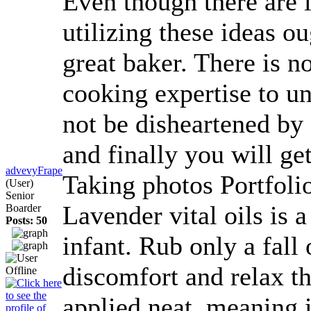
Even though there are l
utilizing these ideas ou
great baker. There is n
cooking expertise to u
not be disheartened by 
and finally you will ge
advevyFrape
Taking photos Portfoli
(User)
Senior
Lavender vital oils is 
Boarder
Posts: 50
infant. Rub only a fall 
discomfort and relax th
applied neat, meaning 