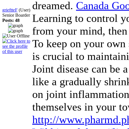
dreamed.
Canada Go
grieftteF
(User)
Learning to control y
Senior Boarder
Posts: 48
from your mind, then 
To keep on your own s
is crucial to maintain
Joint disease can be 
like a gradually shrin
on joint inflammation
themselves in your to
http://www.pharmd.