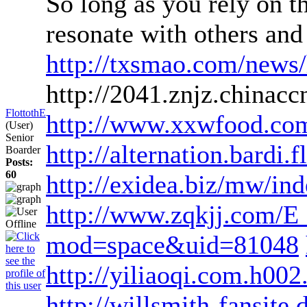
So long as you rely on th
resonate with others and
http://txsmao.com/news
http://2041.znjz.chinac
FlottothE
http://www.xxwfood.co
(User)
Senior
http://alternation.bardi
Boarder
Posts:
60
http://exidea.biz/mw/in
http://www.zqkjj.com/E
mod=space&uid=81048
http://yiliaoqi.com.h00
http://willsmith-fansit