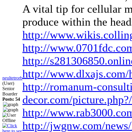
A vital tip for cellular
produce within the heads
http://www.wikis.collin
http://www.0701fdc.co
http://s281306850.onlin
http://www.dlxajs.co
neultetrorb
http://romanum-consult
(User)
Senior
Boarder
decor.com/picture.php?/
Posts: 54
http://www.rab3000.com/
http://jwgnw.com/news