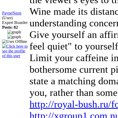
Wine made its distance
PaypeNeen
(User)
understanding concern
Expert Boarder
Posts: 82
Give yourself an affi
feel quiet" to yourse
Limit your caffeine i
bothersome current pim
state a matching doma
you, rather than some
http://royal-bush.ru
http://xgroup1.com.