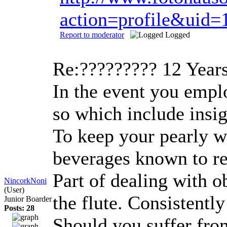
action=profile&uid=
Report to moderator
Logged
Re:?????????
12 Year
In the event you emplo
so which include insig
To keep your pearly wh
beverages known to res
Part of dealing with o
NincorkNoni
(User)
the flute. Consistentl
Junior Boarder
Posts: 28
Should you suffer fro