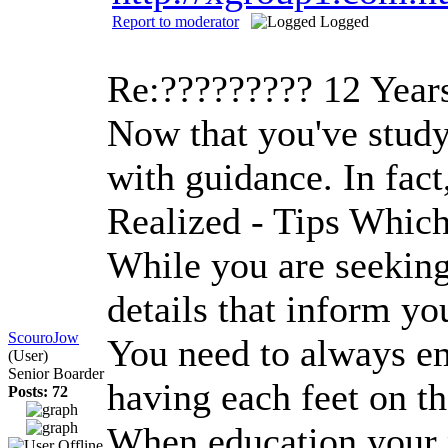
Report to moderator
Logged
Re:?????????
12 Year
Now that you've study 
with guidance. In fact
Realized - Tips Whic
While you are seeking 
details that inform yo
ScouroJow
You need to always em
(User)
Senior Boarder
having each feet on th
Posts: 72
When education your pe