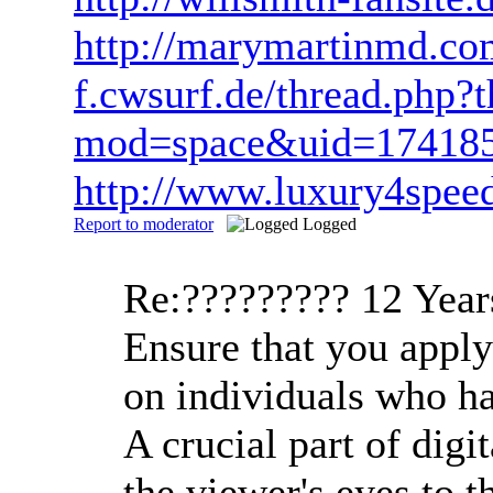
http://marymartinmd.com
f.cwsurf.de/thread.php
mod=space&uid=17418
http://www.luxury4speed
Report to moderator
Logged
Re:?????????
12 Year
Ensure that you apply
on individuals who hav
A crucial part of digi
the viewer's eyes to 