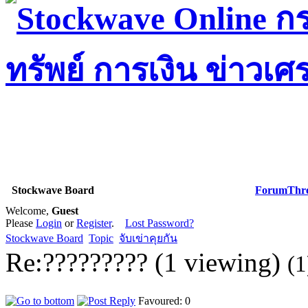
Stockwave Board
Forum
Thr
Welcome,
Guest
Please
Login
or
Register
.
Lost Password?
Stockwave Board
Topic
จับเข่าคุยกัน
Re:????????? (1 viewing)
(1
Favoured: 0