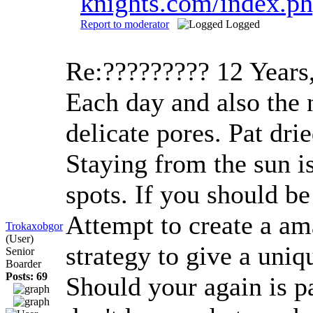
knights.com/index.
Report to moderator
Logged
Re:?????????
12 Years
Each day and also the n
delicate pores. Pat dr
Staying from the sun is
spots. If you should be
Attempt to create a am
Trokaxobgor
(User)
strategy to give a uniqu
Senior
Boarder
Posts: 69
Should your again is pa