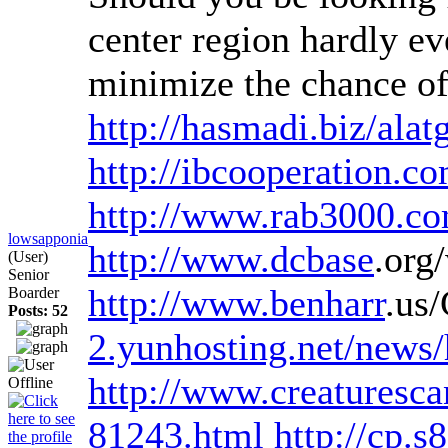
center region hardly ev
minimize the chance of
http://hasmadi.biz/ala
http://ibcooperation.
http://www.rab3000.com
lowsapponia
http://www.dcbase
.org
(User)
Senior
http://www.benharr
.us
Boarder
Posts: 52
2.yunhosting.net/news
http://www.creaturesc
81243.html
http://cp.