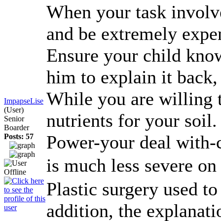
When your task involve
and be extremely expen
Ensure your child know
him to explain it back
While you are willing 
ImpapseLise
(User)
nutrients for your soil
Senior
Boarder
Power-your deal with-c
Posts: 57
is much less severe on
Plastic surgery used t
addition, the explanati