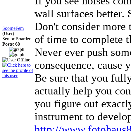
If you see noises com
wall surfaces better.
Don't consider more 
SoorneFem
(User)
of time to complete t
Senior Boarder
Posts: 68
Never ever push someo
consequence, cause yo
Be sure that you full
actually help you con
you figure out exact
instrument to develo
http://www.fotohaus