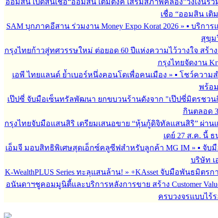
ออมสิน เปิดสินเชื่อ“ออมสิน เติมตังค์ เสริมสภาพคล่อง”วงเงินรว
เชื่อ “ออมสิน เติ
SAM บุกภาคอีสาน ร่วมงาน Money Expo Korat 2026
»
▪︎ บริกา
สุขุม
กรุงไทยก้าวสู่ทศวรรษใหม่ ต่อยอด 60 ปีแห่งความไว้วางใจ สร
กรุงไทยจัดงาน Krun
เอพี ไทยแลนด์ ย้ำเบอร์หนึ่งคอนโดเพื่อคนเมือง
»
▪︎ โชว์ความ
พร้อม
เป๊ปซี่ จับมือเซ็นทรัลพัฒนา ยกขบวนร้านดังจาก "เป๊ปซี่มิตรชวน
กินตลอด 3 เ
กรุงไทยจับมือแสนสิริ เตรียมเสนอขาย “หุ้นกู้ดิจิทัลแสนสิริ” ผ่าน
เดย์ 27 ส.ค. นี้
เอ็มจี มอบสิทธิพิเศษสุดเอ็กซ์คลูซีฟสำหรับลูกค้า MG IM
»
▪︎ จั
บริษัท เ
K-WealthPLUS Series ทะลุแสนล้าน!
»
+KAsset จับมือพันธมิตรการล
อนันดาฯชูคอมมูนิตี้และบริการหลังการขาย สร้าง Customer Val
ครบวงจรแบบไร้ร