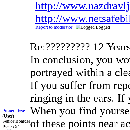
http://www.nazdravl
http://www.netsafeb
Report to moderator
Logged
Re:?????????
12 Year
In conclusion, you wou
portrayed within a cl
If you suffer from rep
ringing in the ears. I
When you find yourself
Proneuniose
(User)
of these points near a
Senior Boarder
Posts: 54