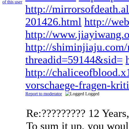
http://mirrorsofdeath.
201426.html
http://we
http://www.jiayiwang.o
http://shiminjiaju.com
threadid=59144&sid=
http://chaliceofblood.
vorschaege-fragen-krit
Report to moderator
Logged
Re:?????????
12 Years
To sum it up, you would