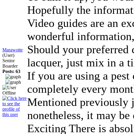
Hopefully the informat
Video guides are an ex
wonderful information, 
Should your preferred c
Marawotte
(User)
lacquer, just mix in a 
Senior
Boarder
Posts: 63
If you are using a pest
completely every month
Mentioned previously ju
nonetheless, it may be 
Exciting There is abso