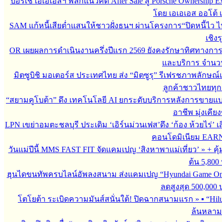
ปอร์เช่ เอเอเอสฯ พลิกแนวคิด After Sale สู่ Porsche Ownership
โดย เอเอเอส ออโต้ 
SAM แก้หนี้เสียต่ำแสนให้ชาวฝั่งธนฯ ผ่านโครงการ“ปิดหนี้ไว ไ
เชิงร
OR เผยผลการดำเนินงานครึ่งปีแรก 2569 ยังคงรักษาทิศทางกา
และบริการ จำนวน 3
มิตซูบิชิ มอเตอร์ส ประเทศไทย ส่ง “มิตซูรุ” รีเฟรชภาพลักษณ์แ
ลูกค้าชาวไทยทุกเ
“สยามคูโบต้า” ดึง เทคโนโลยี AI ยกระดับบริการหลังการขายแ
อาชีพ มุ่งเคี
LPN เขย่าอมตะชลบุรี ประเดิม ‘เอิร์นม่วนเฟส’ดึง ‘ก้อง ห้วยไร่’ 
คอนโดมิเนียม EARN by
วันแม่ปีนี้ MMS FAST FIT จัดแคมเปญ ‘สิงหาพาแม่เที่ยว’
»
+ คุ
ต้น 5,800
ฮุนไดขนทัพครบไลน์อัพลงสนาม ส่งแคมเปญ “Hyundai Game On
ลดสูงสุด 500,000
โตโยต้า ระเบิดความมันส์สนั่นใต้! ปิดฉากสนามแรก
»
▪︎ “H
ล้นหลาม 