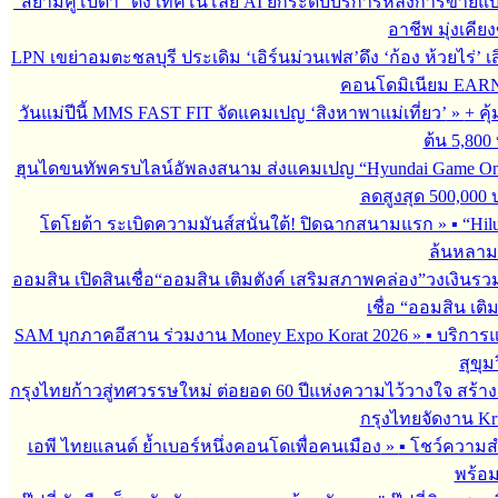
“สยามคูโบต้า” ดึง เทคโนโลยี AI ยกระดับบริการหลังการขายแ
อาชีพ มุ่งเคี
LPN เขย่าอมตะชลบุรี ประเดิม ‘เอิร์นม่วนเฟส’ดึง ‘ก้อง ห้วยไร่’ 
คอนโดมิเนียม EARN by
วันแม่ปีนี้ MMS FAST FIT จัดแคมเปญ ‘สิงหาพาแม่เที่ยว’
»
+ คุ
ต้น 5,800
ฮุนไดขนทัพครบไลน์อัพลงสนาม ส่งแคมเปญ “Hyundai Game On
ลดสูงสุด 500,000
โตโยต้า ระเบิดความมันส์สนั่นใต้! ปิดฉากสนามแรก
»
▪︎ “H
ล้นหลาม 
ออมสิน เปิดสินเชื่อ“ออมสิน เติมตังค์ เสริมสภาพคล่อง”วงเงินรว
เชื่อ “ออมสิน เติ
SAM บุกภาคอีสาน ร่วมงาน Money Expo Korat 2026
»
▪︎ บริกา
สุขุม
กรุงไทยก้าวสู่ทศวรรษใหม่ ต่อยอด 60 ปีแห่งความไว้วางใจ สร
กรุงไทยจัดงาน Krun
เอพี ไทยแลนด์ ย้ำเบอร์หนึ่งคอนโดเพื่อคนเมือง
»
▪︎ โชว์ความ
พร้อม