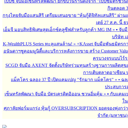
เป๊ปซี่ จับมือเซ็นทรัลพัฒนา ยกขบวนร้านดังจาก "เป๊ปซี่มิตรชวน
กินตลอด 3 เ
กรุงไทยจับมือแสนสิริ เตรียมเสนอขาย “หุ้นกู้ดิจิทัลแสนสิริ” ผ่าน
เดย์ 27 ส.ค. นี้
เอ็มจี มอบสิทธิพิเศษสุดเอ็กซ์คลูซีฟสำหรับลูกค้า MG IM
»
▪︎ จั
บริษัท เ
K-WealthPLUS Series ทะลุแสนล้าน!
»
+KAsset จับมือพันธมิตรการล
อนันดาฯชูคอมมูนิตี้และบริการหลังการขาย สร้าง Customer Val
ครบวงจรแบบไร้ร
SCGD จับมือ AXENT จัดตั้งบริษัทร่วมทุนสร้างฐานการผลิตสุ
การเติบตลาดอาเซียน บร
แม็คโคร ฉลอง 37 ปี เปิดแคมเปญ "รักมาก แม็คโคร"
»
• ฉล
ประสบการณ์
เซ็นทรัลพัฒนา จับมือ บัตรเครดิตอิออน ชวนอิ่มคุ้ม
»
▪︎ กับแคมเ
ใน
ศุภาลัยฟอร์มแกร่ง หุ้นกู้ OVERSUBSCRIPTION ยอดจองพุ่งกว่า 
จำกัด (มหาชน)