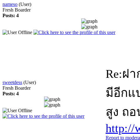
nameso
(User)
Fresh Boarder
Posts: 4
Re:ฝา
sweetdess
(User)
Fresh Boarder
มีอีกแ
Posts: 4
สูง ถอ
http:/
Report to modera