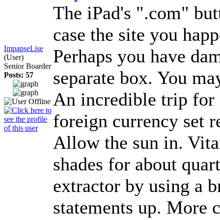
The iPad's ".com" but
case the site you happ
ImpapseLise
Perhaps you have damag
(User)
Senior Boarder
separate box. You may
Posts: 57
An incredible trip for
foreign currency set 
Allow the sun in. Vit
shades for about quar
extractor by using a 
statements up. More c