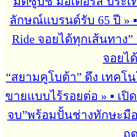
มิตซูบิชิ มอเตอร์ส ประเ
ลักษณ์แบรนด์รับ 65 ปี
»
Ride จอยได้ทุกเส้นทาง” 
จอยได้
“สยามคูโบต้า” ดึง เทคโน
ขายแบบไร้รอยต่อ
»
▪︎ เป
จบ”พร้อมปั้นช่างทักษะมือ
ฤด