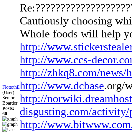
Re:??????????????????
Cautiously choosing whic
Whole foods will help yo
http://www.stickersteale
http://www.ccs-decor.co
http://zhkq8.com/news/
http://www.dcbase
.org/
FlottothE
(User)
http://norwiki.dreamhos
Senior
Boarder
disgusting.com/activity
Posts:
60
http://www.bitwww.com