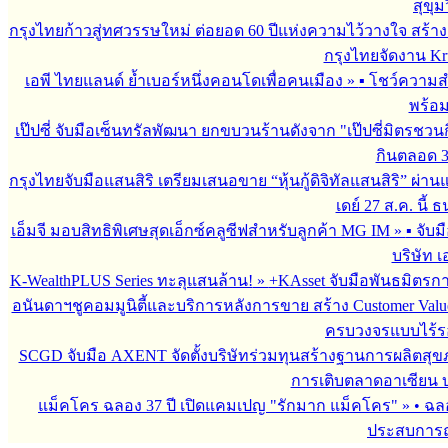
สุขุม
กรุงไทยก้าวสู่ทศวรรษใหม่ ต่อยอด 60 ปีแห่งความไว้วางใจ สร
กรุงไทยจัดงาน Krun
เอพี ไทยแลนด์ ย้ำเบอร์หนึ่งคอนโดเพื่อคนเมือง
»
▪︎ โชว์ความ
พร้อม
เป๊ปซี่ จับมือเซ็นทรัลพัฒนา ยกขบวนร้านดังจาก "เป๊ปซี่มิตรชวน
กินตลอด 3 เ
กรุงไทยจับมือแสนสิริ เตรียมเสนอขาย “หุ้นกู้ดิจิทัลแสนสิริ” ผ่าน
เดย์ 27 ส.ค. นี้
เอ็มจี มอบสิทธิพิเศษสุดเอ็กซ์คลูซีฟสำหรับลูกค้า MG IM
»
▪︎ จั
บริษัท เ
K-WealthPLUS Series ทะลุแสนล้าน!
»
+KAsset จับมือพันธมิตรการล
อนันดาฯชูคอมมูนิตี้และบริการหลังการขาย สร้าง Customer Val
ครบวงจรแบบไร้ร
SCGD จับมือ AXENT จัดตั้งบริษัทร่วมทุนสร้างฐานการผลิตสุ
การเติบตลาดอาเซียน บร
แม็คโคร ฉลอง 37 ปี เปิดแคมเปญ "รักมาก แม็คโคร"
»
• ฉล
ประสบการณ์