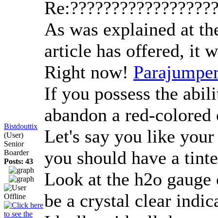
Re:?????????????????
As was explained at the
article has offered, it
Right now!
Parajumper
If you possess the abil
abandon a red-colored o
Bistdouttix
Let's say you like your
(User)
Senior
you should have a tinte
Boarder
Posts: 43
Look at the h2o gauge o
be a crystal clear indi