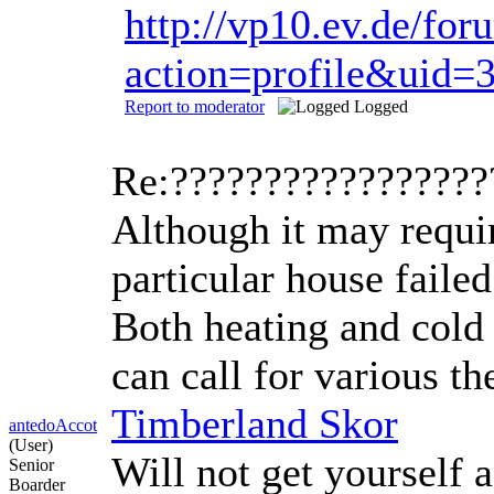
http://vp10.ev.de/f
action=profile&uid=
Report to moderator
Logged
Re:?????????????????
Although it may requir
particular house faile
Both heating and cold 
can call for various th
Timberland Skor
antedoAccot
(User)
Will not get yourself 
Senior
Boarder