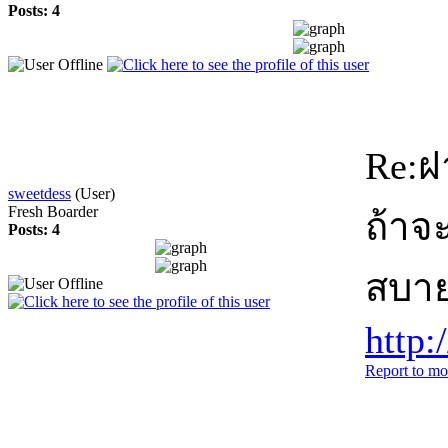
Posts: 4
Re:ฝ
sweetdess
(User)
Fresh Boarder
ถ้าจ
Posts: 4
สบา
http
Report to mo