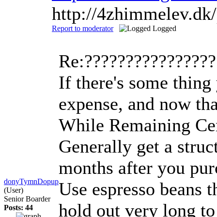
http://4zhimmelev.d
Report to moderator
Logged
Re:???????????????
If there's some thing
expense, and now that
While Remaining Ce
Generally get a struc
months after you pur
donyTymnDopup
Use espresso beans th
(User)
Senior Boarder
hold out very long to
Posts: 44