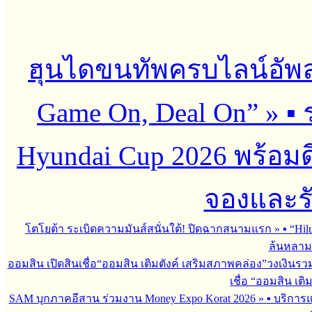
ฮุนไดขนทัพครบไลน์อัพ
Game On, Deal On”
»
▪︎
Hyundai Cup 2026 พร้อมด
จองและร
โตโยต้า ระเบิดความมันส์สนั่นใต้! ปิดฉากสนามแรก
»
▪︎ “H
ล้นหลาม 
ออมสิน เปิดสินเชื่อ“ออมสิน เติมตังค์ เสริมสภาพคล่อง”วงเงินรว
เชื่อ “ออมสิน เติ
SAM บุกภาคอีสาน ร่วมงาน Money Expo Korat 2026
»
▪︎ บริกา