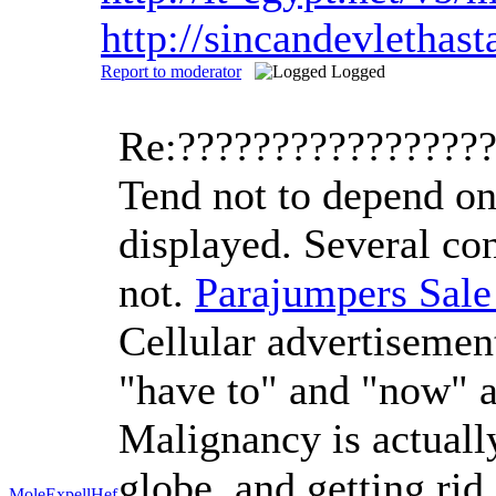
http://sincandevletha
Report to moderator
Logged
Re:????????????????
Tend not to depend on
displayed. Several co
not.
Parajumpers Sal
Cellular advertisement
"have to" and "now" a
Malignancy is actually
globe, and getting rid 
MoleExpellHef