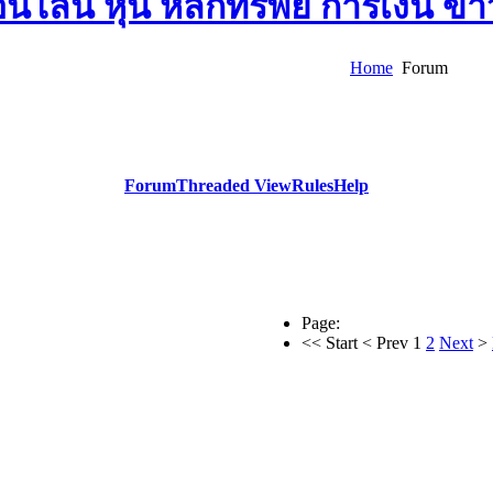
Home
Forum
Forum
Threaded View
Rules
Help
Page:
<<
Start
<
Prev
1
2
Next
>