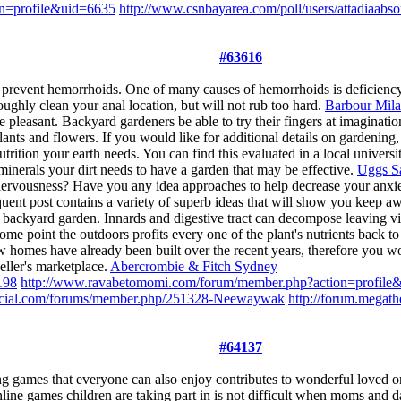
on=profile&uid=6635
http://www.csnbayarea.com/poll/users/attadiaabs
#63616
 to prevent hemorrhoids. One of many causes of hemorrhoids is deficien
ughly clean your anal location, but will not rub too hard.
Barbour Mil
e pleasant. Backyard gardeners be able to try their fingers at imagination 
ants and flowers. If you would like for additional details on gardening,
trition your earth needs. You can find this evaluated in a local university
inerals your dirt needs to have a garden that may be effective.
Uggs S
 nervousness? Have you any idea approaches to help decrease your anxie
sequent post contains a variety of superb ideas that will show you kee
 backyard garden. Innards and digestive tract can decompose leaving vita
t some point the outdoors profits every one of the plant's nutrients back t
new homes have already been built over the recent years, therefore yo
seller's marketplace.
Abercrombie & Fitch Sydney
198
http://www.ravabetomomi.com/forum/member.php?action=profile
ficial.com/forums/member.php/251328-Neewaywak
http://forum.megat
#64137
ing games that everyone can also enjoy contributes to wonderful loved o
nline games children are taking part in is not difficult when moms and d