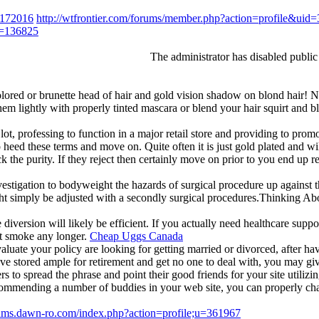
r=172016
http://wtfrontier.com/forums/member.php?action=profile&uid
;u=136825
The administrator has disabled public
lored or brunette head of hair and gold vision shadow on blond hair! N
hem lightly with properly tinted mascara or blend your hair squirt and 
t, professing to function in a major retail store and providing to prom
heed these terms and move on. Quite often it is just gold plated and wi
k the purity. If they reject then certainly move on prior to you end up r
vestigation to bodyweight the hazards of surgical procedure up against 
might simply be adjusted with a secondly surgical procedures.Thinking Ab
iversion will likely be efficient. If you actually need healthcare suppo
n't smoke any longer.
Cheap Uggs Canada
uate your policy are looking for getting married or divorced, after ha
ve stored ample for retirement and get no one to deal with, you may giv
 to spread the phrase and point their good friends for your site utilizi
 recommending a number of buddies in your web site, you can properly ch
rums.dawn-ro.com/index.php?action=profile;u=361967