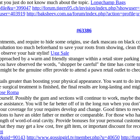
hat you just do not know much about the topic.
Longchamp Bags
rofile&u=399047
http://forum.tigers95.ch/invision/index.php?showuse
wuser=403919
http://baksheev.com.ua/forum/index.php?action=profile
#63386
tments, and require to hide some origins, use dark mascara on black co
sultation too much beforehand to save your roots from showing, clean t
 observe your hair stylist!
Ugg Sale
roached by a warm and friendly stranger within a retail store parking lo
you have observed the words, "shopper be careful" the time has come to 
 might be the genuine offer provide to attend a pawn retail outlet to chec
tails greater than boosting your physical appearance. You want to do in
 surgical treatment is finished, the final results are long-lasting and 
ose Roma
rself. Possibly the gum and sections will continue to work, maybe the d
me assistance. You will be far better off of in the long run when you do
ur coverage for your requires develop and change. Good times to reeval
tions to have an older father or mother or comparable. For those who ha
ngth of word-of-oral cavity. Provide bonuses for your personal customers
hat they may get a low cost, free gift item, or important discount for
ti
le&uid=90143
http://www.gossipgirl.tv/member.php?u=40650
http://fo