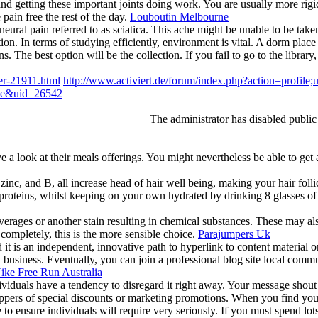
d getting these important joints doing work. You are usually more rigid
pain free the rest of the day.
Louboutin Melbourne
eural pain referred to as sciatica. This ache might be unable to be taken
n. In terms of studying efficiently, environment is vital. A dorm place i
 The best option will be the collection. If you fail to go to the library
er-21911.html
http://www.activiert.de/forum/index.php?action=profile
ile&uid=26542
The administrator has disabled public
e a look at their meals offerings. You might nevertheless be able to get
inc, and B, all increase head of hair well being, making your hair folli
f proteins, whilst keeping on your own hydrated by drinking 8 glasses of
erages or another stain resulting in chemical substances. These may al
completely, this is the more sensible choice.
Parajumpers Uk
d it is an independent, innovative path to hyperlink to content material
l business. Eventually, you can join a professional blog site local comm
ike Free Run Australia
ividuals have a tendency to disregard it right away. Your message shout 
 shoppers of special discounts or marketing promotions. When you find you
 ensure individuals will require very seriously. If you must spend lots