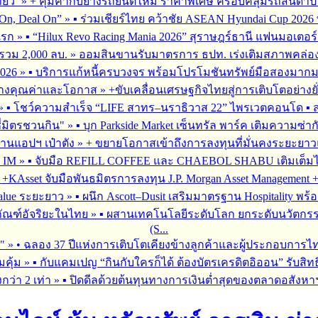
่ยว’
»
+ คุ้มค่ากับยางรถยนต์ใหม่ ราคาพิเศษ ครอบคลุมรถสันดาป แ
On, Deal On”
»
▪︎ ร่วมเชียร์ไทย คว้าชัย ASEAN Hyundai Cup 202
มแรก
»
▪︎ “Hilux Revo Racing Mania 2026” สุราษฎร์ธานี แฟนมอเตอร
นรวม 2,000 ลบ.
»
ออมสินขานรับมาตรการ ธปท. เร่งเติมสภาพคล่อง SME
026
»
▪︎ บริการแก้หนี้ครบวงจร พร้อมโปรโมชันทรัพย์มือสองมากมาย 
สร้างคุณค่าและโอกาส
»
+ขับเคลื่อนเศรษฐกิจไทยสู่การเติบโตอย่างยั
»
▪︎ โชว์ความสำเร็จ “LIFE สาทร–นราธิวาส 22” ไพรเวตคอนโด ▪︎ ส
ซี่มิตรชวนกิน"
»
▪︎ บุก Parkside Market เซ็นทรัล พาร์ค เติมความซ่า
ผ่านแอปฯ เป๋าตัง
»
+ ขยายโอกาสเข้าถึงการลงทุนที่มั่นคงระยะยาวและ
G IM
»
▪︎ จับมือ REFILL COFFEE และ CHAEBOL SHABU เติมเต็มไลฟ์
»
+KAsset จับมือพันธมิตรการลงทุน J.P. Morgan Asset Management +รุก
alue ระยะยาว
»
▪︎ ผนึก Ascott–Dusit เสริมมาตรฐาน Hospitality
ภัณฑ์อัจริยะในไทย
»
▪︎ ผสานเทคโนโลยีระดับโลก ยกระดับนวัตกรร
(S...
ร"
»
• ฉลอง 37 ปีแห่งการเติบโตเคียงข้างลูกค้าและผู้ประกอบการไ
มคุ้ม
»
▪︎ กับแคมเปญ “กินกับใครก็ได้ ต้องบัตรเครดิตอิออน” รับสิทธ
กว่า 2 เท่า
»
▪︎ ปิดดีลด้วยต้นทุนทางการเงินต่ำสุดของตลาดอสังหา