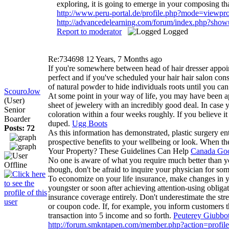
exploring, it is going to emerge in your composing t
http://www.peru-portal.de/profile.php?mode=viewp
http://advancedelearning.com/forum/index.php?sho
Report to moderator
Logged
Re:734698
12 Years, 7 Months ago
If you're somewhere between head of hair dresser appoin
perfect and if you've scheduled your hair hair salon con
of natural powder to hide individuals roots until you can
ScouroJow
At some point in your way of life, you may have been app
(User)
sheet of jewelery with an incredibly good deal. In case 
Senior
coloration within a four weeks roughly. If you believe it
Boarder
duped.
Ugg Boots
Posts: 72
As this information has demonstrated, plastic surgery en
prospective benefits to your wellbeing or look. When the
Your Property? These Guidelines Can Help
Canada Go
No one is aware of what you require much better than you
though, don't be afraid to inquire your physician for so
To economize on your life insurance, make changes in yo
youngster or soon after achieving attention-using obliga
insurance coverage entirely. Don't underestimate the stre
or coupon code. If, for example, you inform customers t
transaction into 5 income and so forth.
Peuterey Giubbot
http://forum.smkntapen.com/member.php?action=profi