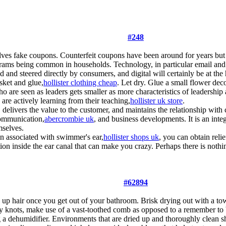
#248
s fake coupons. Counterfeit coupons have been around for years but 
ams being common in households. Technology, in particular email and on
 and steered directly by consumers, and digital will certainly be at the 
sket and glue,
hollister clothing cheap
. Let dry. Glue a small flower dec
 are seen as leaders gets smaller as more characteristics of leadership
 are actively learning from their teaching,
hollister uk store
.
delivers the value to the customer, and maintains the relationship with
communication,
abercrombie uk
, and business developments. It is an int
mselves.
in associated with swimmer's ear,
hollister shops uk
, you can obtain reli
ation inside the ear canal that can make you crazy. Perhaps there is noth
#62894
p hair once you get out of your bathroom. Brisk drying out with a towel 
ny knots, make use of a vast-toothed comb as opposed to a remember to
a dehumidifier. Environments that are dried up and thoroughly clean sh