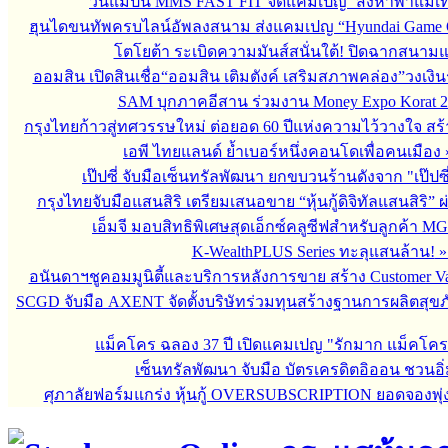
วันแม่ปีนี้ MMS FAST FIT จัดแคมเปญ ‘สิงหาพาแม่เที
ฮุนไดขนทัพครบไลน์อัพลงสนาม ส่งแคมเปญ “Hyundai Game 
โตโยต้า ระเบิดความมันส์สนั่นใต้! ปิดฉากสนา
ออมสิน เปิดสินเชื่อ“ออมสิน เติมตังค์ เสริมสภาพคล่อง”วงเงิ
SAM บุกภาคอีสาน ร่วมงาน Money Expo Korat 2
กรุงไทยก้าวสู่ทศวรรษใหม่ ต่อยอด 60 ปีแห่งความไว้วางใจ 
เอพี ไทยแลนด์ ย้ำเบอร์หนึ่งคอนโดเพื่อคนเมือง
เป๊ปซี่ จับมือเซ็นทรัลพัฒนา ยกขบวนร้านดังจาก "เป๊ป
กรุงไทยจับมือแสนสิริ เตรียมเสนอขาย “หุ้นกู้ดิจิทัลแสนสิริ” 
เอ็มจี มอบสิทธิพิเศษสุดเอ็กซ์คลูซีฟสำหรับลูกค้า M
K-WealthPLUS Series ทะลุแสนล้าน!
อนันดาฯชูคอมมูนิตี้และบริการหลังการขาย สร้าง Customer V
SCGD จับมือ AXENT จัดตั้งบริษัทร่วมทุนสร้างฐานการผลิตสุข
แม็คโคร ฉลอง 37 ปี เปิดแคมเปญ "รักมาก แม็คโค
เซ็นทรัลพัฒนา จับมือ บัตรเครดิตอิออน ชวนอิ่
ศุภาลัยฟอร์มแกร่ง หุ้นกู้ OVERSUBSCRIPTION ยอดจองพุ่ง