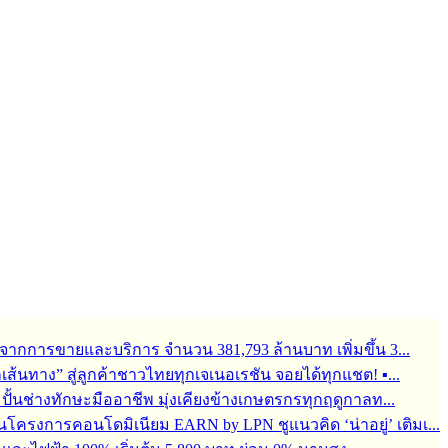
จากการขายและบริการ จำนวน 381,793 ล้านบาท เพิ่มขึ้น 3...
ุกเส้นทาง” สู่ลูกค้าชาวไทยทุกเจเนอเรชัน จอยได้ทุกแชต! ▪...
้อมปั้นช่างทักษะมืออาชีพ มุ่งเคียงข้างเกษตรกรทุกฤดูกาลท...
ครงการคอนโดมิเนียม EARN by LPN ชูแนวคิด ‘น่าอยู่’ เติมเ...