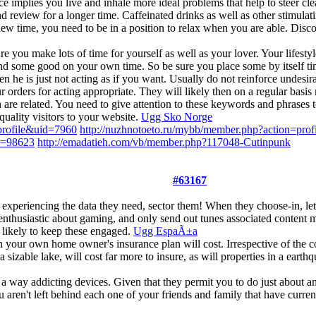
 implies you live and inhale more ideal problems that help to steer clear
and review for a longer time. Caffeinated drinks as well as other stimula
eview time, you need to be in a position to relax when you are able. Dis
sure you make lots of time for yourself as well as your lover. Your lifest
 find some good on your own time. So be sure you place some by itself 
hen he is just not acting as if you want. Usually do not reinforce undesi
r orders for acting appropriate. They will likely then on a regular basis
re related. You need to give attention to these keywords and phrases to
uality visitors to your website.
Ugg Sko Norge
profile&uid=7960
http://nuzhnotoeto.ru/mybb/member.php?action=pro
;u=98623
http://emadatieh.com/vb/member.php?117048-Cutinpunk
#63167
experiencing the data they need, sector them! When they choose-in, le
nthusiastic about gaming, and only send out tunes associated content 
 likely to keep these engaged.
Ugg EspaÃ±a
ur own home owner's insurance plan will cost. Irrespective of the co
o a sizable lake, will cost far more to insure, as will properties in a ea
 way addicting devices. Given that they permit you to do just about anyth
you aren't left behind each one of your friends and family that have cu