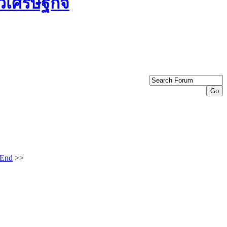
End
>>