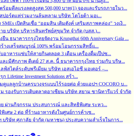
ละไฟฟ้า 100% เริ่มต้น 5,800 บาท ผ่อน 0% นานสูง...
6 พร้อมดีลแรงลดสูงสุด 500,000 บาท(1) จองและรับรถภายในว...
์สปอร์ตแห่ร่วมงานล้นหลาม บริษัท โตโยต้า มอเ...
s เปิดสินเชื่อ “ออมสิน เติมตังค์ เสริมสภาพคล่อง” วงเงิ...
บริษัท บริหารสินทรัพย์สุขุมวิท จำกัด (บสส.)...
่งยืน ธนาคารกรุงไทยจัดงาน Krungthai 60th Anniversary Gala ...
ร้างเสร็จสมบูรณ์ 100% พร้อมโอนกรรมสิทธิ์แ...
กับอาหารแซ่บให้สายกินตลอด 3 เดือน เครื่องดื่มเป๊ปซ...
มีศักภาพ ดีเดย์ 27 ส.ค. นี้ ธนาคารกรุงไทย ร่วมกับ บริษ...
สไตล์ระดับพรีเมียม บริษัท เอสเอไอซี มอเตอร์ –...
 Lifetime Investment Solutions สร้า...
 พร้อมดูแลลูกบ้านครบวงจรแบบไร้รอยต่อ ด้วยแอปฯ COCORO บ...
ม รองรับการเติบตลาดอาเซียน บริษัท สยาม ซานิทารีแวร์ จำกัด
ทย ผ่านกิจกรรม ประสบการณ์ และสิทธิพิเศษ ระหว...
ิพิเศษ 2 ต่อ ที่ร้านอาหารดังในศูนย์การค้าเซ...
ฯ บริษัท ศุภาลัย จำกัด (มหาชน) ประสบความสำเร็จในการ...