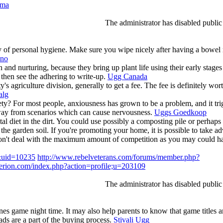
oma
The administrator has disabled public
cy of personal hygiene. Make sure you wipe nicely after having a bowel
ano
and nurturing, because they bring up plant life using their early stages a
 then see the adhering to write-up.
Ugg Canada
's agriculture division, generally to get a fee. The fee is definitely wort
alg
ty? For most people, anxiousness has grown to be a problem, and it tri
p away from scenarios which can cause nervousness.
Uggs Goedkoop
l diet in the dirt. You could use possibly a composting pile or perhaps
o the garden soil. If you're promoting your home, it is possible to take a
u won't deal with the maximum amount of competition as you may could h
&uid=10235
http://www.rebelveterans.com/forums/member.php?
herion.com/index.php?action=profile;u=203109
The administrator has disabled public
nes game night time. It may also help parents to know that game titles 
ads are a part of the buying process.
Stivali Ugg