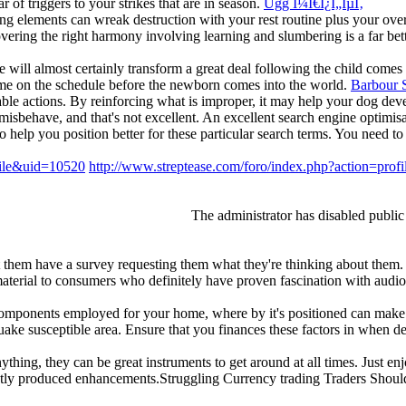
 of triggers to your strikes that are in season.
Ugg Î¼Ï€Î¿Ï„ÎµÏ‚
ting elements can wreak destruction with your rest routine plus your over
covering the right harmony involving learning and slumbering is a far bet
yle will almost certainly transform a great deal following the child comes 
time on the schedule before the newborn comes into the world.
Barbour 
rable actions. By reinforcing what is improper, it may help your dog dev
 misbehave, and that's not excellent. An excellent search engine optimisa
 help you position better for these particular search terms. You need to
file&uid=10520
http://www.streptease.com/foro/index.php?action=prof
The administrator has disabled public
t them have a survey requesting them what they're thinking about them
material to consumers who definitely have proven fascination with aud
mponents employed for your home, where by it's positioned can make a
rthquake susceptible area. Ensure that you finances these factors in when d
ing, they can be great instruments to get around at all times. Just enjo
rrently produced enhancements.Struggling Currency trading Traders Shou