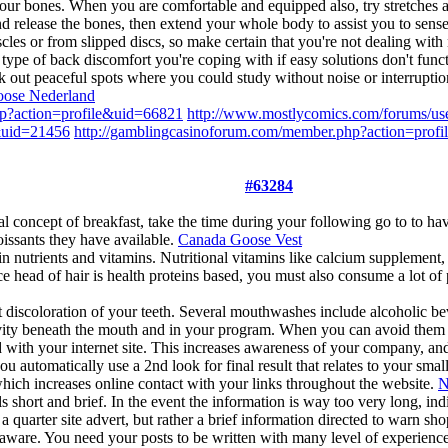
our bones. When you are comfortable and equipped also, try stretches an
d release the bones, then extend your whole body to assist you to sense 
les or from slipped discs, so make certain that you're not dealing with n
pe of back discomfort you're coping with if easy solutions don't functio
 out peaceful spots where you could study without noise or interruptions.
ose Nederland
hp?action=profile&uid=66821
http://www.mostlycomics.com/forums/us
e&uid=21456
http://gamblingcasinoforum.com/member.php?action=prof
#63284
al concept of breakfast, take the time during your following go to to hav
oissants they have available.
Canada Goose Vest
n nutrients and vitamins. Nutritional vitamins like calcium supplement, z
nce head of hair is health proteins based, you must also consume a lot o
discoloration of your teeth. Several mouthwashes include alcoholic bev
cavity beneath the mouth and in your program. When you can avoid them 
d with your internet site. This increases awareness of your company, an
 automatically use a 2nd look for final result that relates to your smal
 which increases online contact with your links throughout the website.
N
 short and brief. In the event the information is way too very long, ind
e a quarter site advert, but rather a brief information directed to warn
are. You need your posts to be written with many level of experience to