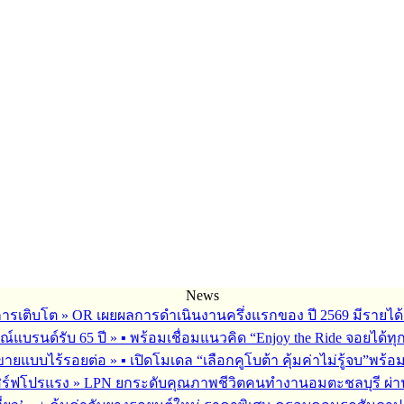
News
การเติบโต
»
OR เผยผลการดำเนินงานครึ่งแรกของ ปี 2569 มีรายได้
ณ์แบรนด์รับ 65 ปี
»
▪︎ พร้อมเชื่อมแนวคิด “Enjoy the Ride จอยได้ท
รขายแบบไร้รอยต่อ
»
▪︎ เปิดโมเดล “เลือกคูโบต้า คุ้มค่าไม่รู้จบ”พร
เสิร์ฟโปรแรง
»
LPN ยกระดับคุณภาพชีวิตคนทำงานอมตะชลบุรี ผ่านโ