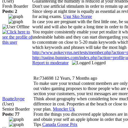
(User)
Guaranteeing the humidity is reduced at your residence
Fresh Boarder
Don't use artificial stimulants in order to remain up 
Posts: 2
Since sleep at night time is equally as essential as r
for acing exams.
Ugg Sko Norge
In case you are pregnant with the first little one, be 
world and will also be quite a long time in order to
You require consistently enable your pet realize it w
undesirable habits and they can start disregarding you
to concentrate on close to 5-20 main keywords which a
which keywords and phrases will take the most high q
http://www.pokecyrus.net/tests/member.php?action=
http://raging-bunnies.com/index.php?action=profile
Report to moderator
Logged
Re:734698
12 Years, 7 Months ago
To make sure your textual content members are only 
out video gaming proposes to those people who are e
section your customers, your text messages are more
BoatteJoype
Think about geography when considering how much yo
(User)
difference in cost. Properties at the beach or close t
Senior Boarder
your plan.
Moncler Uk
Posts: 77
From the things you discovered apple iphones are in a
and obtain your self an apple iphone in order that 
Tips
Canada Goose Prix