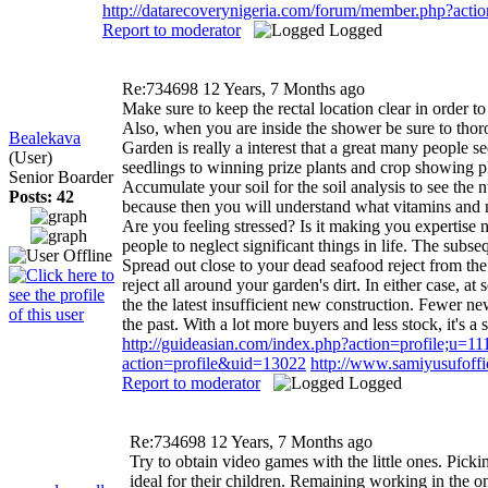
http://datarecoverynigeria.com/forum/member.php?acti
Report to moderator
Logged
Re:734698
12 Years, 7 Months ago
Make sure to keep the rectal location clear in order
Also, when you are inside the shower be sure to thoro
Bealekava
Garden is really a interest that a great many people se
(User)
seedlings to winning prize plants and crop showing pl
Senior Boarder
Accumulate your soil for the soil analysis to see the nu
Posts: 42
because then you will understand what vitamins and m
Are you feeling stressed? Is it making you expertise
people to neglect significant things in life. The sub
Spread out close to your dead seafood reject from the
reject all around your garden's dirt. In either case, a
the the latest insufficient new construction. Fewer 
the past. With a lot more buyers and less stock, it's a 
http://guideasian.com/index.php?action=profile;u=11
action=profile&uid=13022
http://www.samiyusufof
Report to moderator
Logged
Re:734698
12 Years, 7 Months ago
Try to obtain video games with the little ones. Pick
ideal for their children. Remaining working in the o