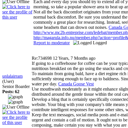
Each and every day you should try to extend all of y
morning, so take a popular shower area to heat up an
Not all the back discomfort originates from your musc
normal back discomfort. Be sure you understand the ty
commonly a great place for researching. Instead, seek
some headsets that can drown out noises.
Canada Go
http://www.mc2b-entreprise.com/ledebat/member.p
http://magarula.info.nu/member.php?action=profil
Report to moderator
Logged
Re:734698
12 Years, 7 Months ago
If going to a coffeehouse for coffee can be your typic
nutritious breakfast on the go using the snacks and cr
To maintain from going bald, have a diet regime rich i
unlalairram
sufficiently strong enough to face up to baldness. Si
(User)
water per day.
Canada Goose Vest
Senior Boarder
Use mouthwash moderately as it might enhance slight 
Posts: 62
distributed around the gentle tissue within the oral 
Develop a blog that is certainly specifically connecte
website. Your blog with your company's title means you
contribute intelligent responses for some other sites,
Keep the text messages, social media posts and e-mails
urgent and contain a call of motion. It ought not to b
composing, make certain you stay with what you are aw