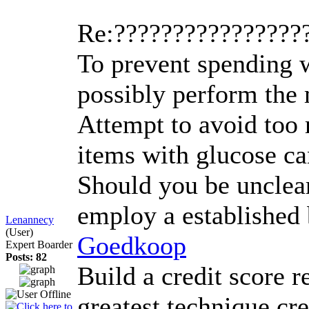
Re:????????????????
To prevent spending w
possibly perform the 
Attempt to avoid too 
items with glucose can
Should you be unclear
employ a established 
Lenannecy
(User)
Goedkoop
Expert Boarder
Posts: 82
Build a credit score 
greatest technique cre