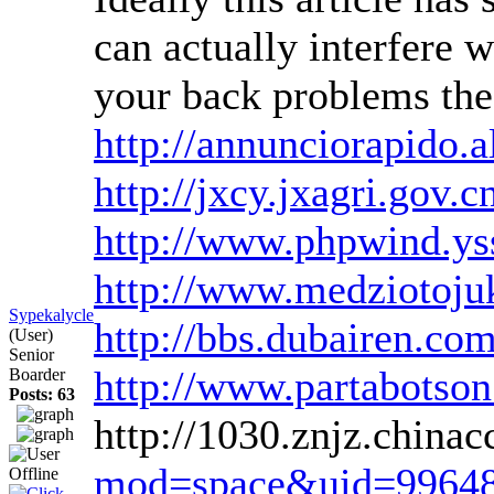
can actually interfere w
your back problems th
http://annunciorapido.
http://jxcy.jxagri.gov
http://www.phpwind.ys
http://www.medziotojuk
Sypekalycle
http://bbs.dubairen.
(User)
Senior
http://www.partabotson
Boarder
Posts: 63
http://1030.znjz.china
mod=space&uid=9964