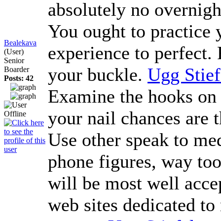
absolutely no overnigh
You ought to practice 
Bealekava
experience to perfect.
(User)
Senior
your buckle.
Ugg Stief
Boarder
Posts: 42
Examine the hooks on y
your nail chances are t
Use other speak to med
phone figures, way too.
will be most well acce
web sites dedicated to