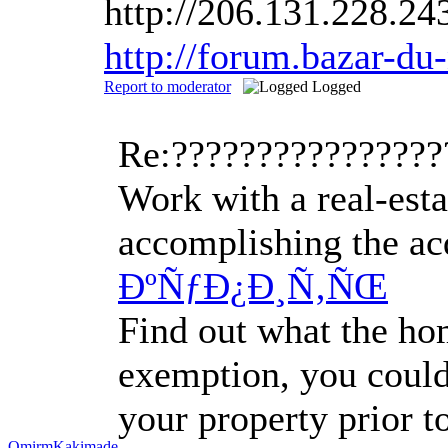
http://206.131.228.
http://forum.bazar-du
Report to moderator
Logged
Re:???????????????
Work with a real-esta
accomplishing the acq
ÐºÑƒÐ¿Ð¸Ñ‚ÑŒ
Find out what the hom
exemption, you could 
your property prior to
OmirmKakimade