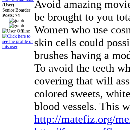
Avoid amazing movies 
(User)
Senior Boarder
be brought to you tot
Posts: 74
Women who use cosmet
skin cells could poss
brushes having a mod
To avoid the teeth wh
covering that will as
colored sweets, white
blood vessels. This w
http://matefiz.org/m