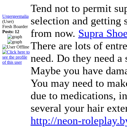
Tend not to permit sup
Urgergeemalia
selection and getting 
(User)
Fresh Boarder
from now.
Supra Shoe
Posts: 12
There are lots of entr
need. Do they need a 
Maybe you have damaged
You may need to make 
due to medications, i
several your hair ext
http://neon-roleplay.