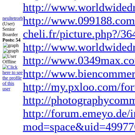
http://www.worldwided
http://www.099188.com/
neultetrorb
(User)
Senior
cheli.fr/picture.php?/36
Boarder
Posts: 54
http://www.worldwided
http://www.0349max.c
http://www.biencomme
http://my.pxloo.com/f
http://photographycomm
http://forum.emeyo.de
mod=space&uid=49977