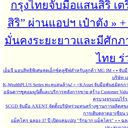
กรุงไทยจับมือแสนสิริ เตร
สิริ” ผ่านแอปฯ เป๋าตัง
»
+
มั่นคงระยะยาวและมีศักภาพ
ไทย ร่
เอ็มจี มอบสิทธิพิเศษสุดเอ็กซ์คลูซีฟสำหรับลูกค้า MG IM
»
▪︎ จั
บริษัท เ
K-WealthPLUS Series ทะลุแสนล้าน!
»
+KAsset จับมือพันธมิตรการล
อนันดาฯชูคอมมูนิตี้และบริการหลังการขาย สร้าง Customer Val
ครบวงจรแบบไร้ร
SCGD จับมือ AXENT จัดตั้งบริษัทร่วมทุนสร้างฐานการผลิตสุ
การเติบตลาดอาเซียน บร
แม็คโคร ฉลอง 37 ปี เปิดแคมเปญ "รักมาก แม็คโคร"
»
• ฉล
ประสบการณ์