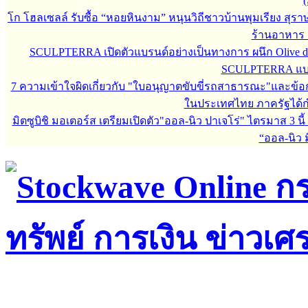
(
โก โฮลเซลล์ รับซื้อ “หอยหินงาม” หนุนวิถีชาวบ้านพุมเรียง สุรา
ร้านอาหาร 
SCULPTERRA เปิดตัวแบรนด์อย่างเป็นทางการ ผนึก Olive d
SCULPTERRA แบรน
7 ความเข้าใจผิดเกี่ยวกับ "ใบอนุญาตขับขี่รถสาธารณะ"และข้อกำห
ในประเทศไทย ภาครัฐได้กำหน
มิตซูบิชิ มอเตอร์ส เตรียมเปิดตัว"ออล-นิว ปาเจโร่" ไตรมาส 3 นี้
“ออล-นิว มิ