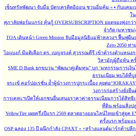
เซ็นทรัลพัฒนา จับมือ บัตรเครดิตอิออน ชวนอิ่มคุ้ม
»
▪︎ กับแคมเ
ใน
ศุภาลัยฟอร์มแกร่ง หุ้นกู้ OVERSUBSCRIPTION ยอดจองพุ่งกว่า 
จำกัด (มหาชน)
TOA เดินหน้า Green Mission จับมือมูลนิธิแม่ฟ้าหลวงฯ ฟื้นฟูผืน
Zero 2050 ท่
ไอแบงก์ มีมติเลือก ดร. เบญจรงค์ สุวรรณคีรี เข้าดำรงตำแหน
วิสามัญผู้ถือหุ้น คร
SME D Bank ยกขบวน “พัฒนาคู่เติมทุน” บุก ‘มหกรรมการเงินโ
ธรรมเนียม พบได้ที่
จระเข้ คอร์ปอเรชั่น ย้ำผู้นำวงการปูกระเบื้อง ลุยต่อ“JORAKAY 
วงการก่อสร้างยั่งยื
การเคหะฯเปิดให้เอกชนยื่นเสนอราคาค่าธรรมเนียมการได้สิทธิเช่
ที่ดิน พร้อมสิ่ง
YellowTire เผยครึ่งปีแรก 2569 ตลาดยางออนไลน์ไทยเข้าสู่ยุค EV
ครั้งแรก พร้อมแ
OSP ฉลอง 135 ปี ผนึกกำลัง CPAXT
»
+สร้างแลนด์มาร์กค้าปลี