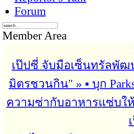
Forum
Member Area
เป๊ปซี่ จับมือเซ็นทรัลพั
มิตรชวนกิน"
»
▪︎ บุก Par
ความซ่ากับอาหารแซ่บให้ส
เ