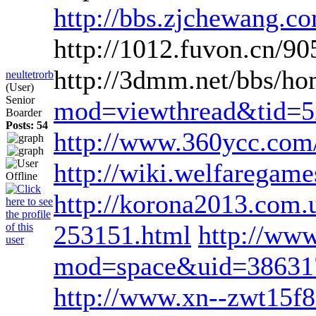
http://bbs.zjchewang
http://1012.fuvon.cn/9
http://3dmm.net/bbs/
neultetrorb
(User)
Senior
mod=viewthread&tid=
Boarder
Posts: 54
http://www.360ycc.co
http://wiki.welfaregam
http://korona2013.com.u
253151.html
http://ww
mod=space&uid=38631
http://www.xn--zwt15f8