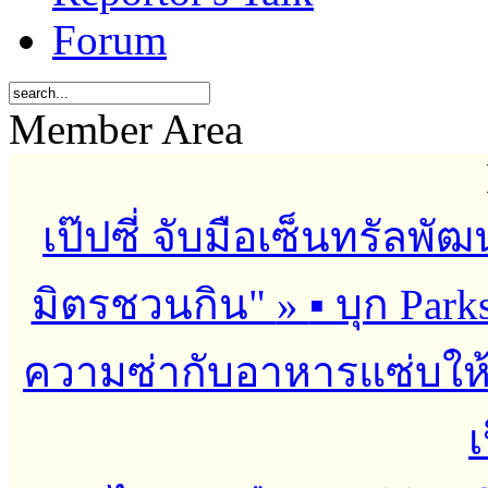
Forum
Member Area
เป๊ปซี่ จับมือเซ็นทรัลพั
มิตรชวนกิน"
»
▪︎ บุก Par
ความซ่ากับอาหารแซ่บให้ส
เ