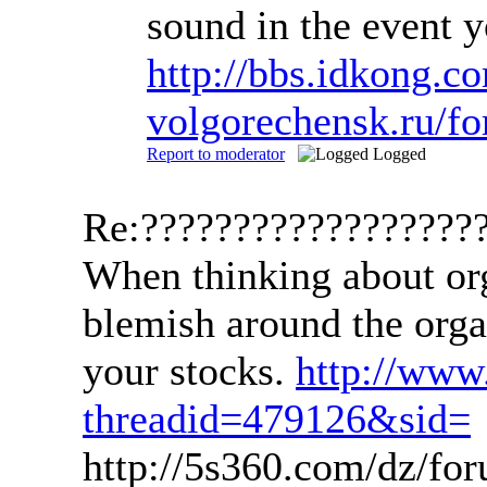
sound in the event y
http://bbs.idkong.c
volgorechensk.ru/f
Report to moderator
Logged
Re:??????????????????
When thinking about orga
blemish around the organ
your stocks.
http://ww
threadid=479126&sid=
http://5s360.com/dz/f