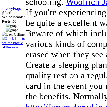
schooling.
Woolrich J
advevyFrape
If you're experiencin
(User)
Senior Boarder
be quite a excellent w
Posts: 50
Beware of which inclu
various kinds of comp
erased when they see
Create a sleeping plan
quality rest on a regu
card in the event you 
the benefits. Normally
http://forum.4grad.i