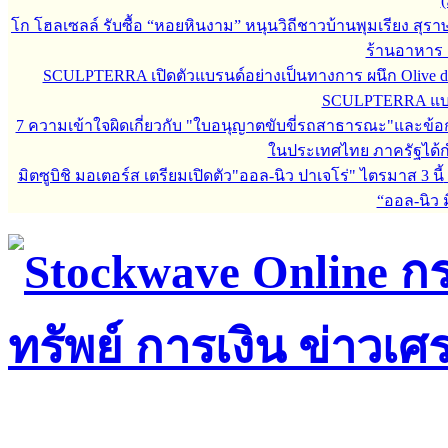
(
โก โฮลเซลล์ รับซื้อ “หอยหินงาม” หนุนวิถีชาวบ้านพุมเรียง สุรา
ร้านอาหาร 
SCULPTERRA เปิดตัวแบรนด์อย่างเป็นทางการ ผนึก Olive d
SCULPTERRA แบรน
7 ความเข้าใจผิดเกี่ยวกับ "ใบอนุญาตขับขี่รถสาธารณะ"และข้อกำห
ในประเทศไทย ภาครัฐได้กำหน
มิตซูบิชิ มอเตอร์ส เตรียมเปิดตัว"ออล-นิว ปาเจโร่" ไตรมาส 3 นี้
“ออล-นิว มิ