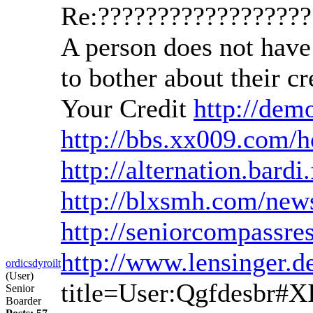
Re:?????????????????
A person does not have 
to bother about their c
Your Credit
http://dem
http://bbs.xx009.com
http://alternation.bard
http://blxsmh.com/new
http://seniorcompassr
http://www.lensinger.
ordicsdyroilt
(User)
title=User:Qgfdesbr#
Senior
Boarder