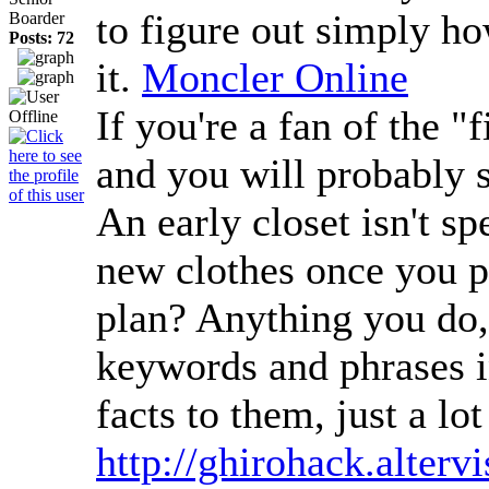
to figure out simply h
Boarder
Posts: 72
it.
Moncler Online
If you're a fan of the 
and you will probably s
An early closet isn't sp
new clothes once you p
plan? Anything you do, 
keywords and phrases in
facts to them, just a l
http://ghirohack.alter