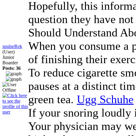
Hopefully, this informa
question they have not 
Should Understand Ab
When you consume a pro
spulseRek
(User)
of finishing their exer
Junior
Boarder
Posts: 36
To reduce cigarette sm
pauses at a distinct ti
green tea.
Ugg Schuhe
If your snoring loudly 
Your physician may well