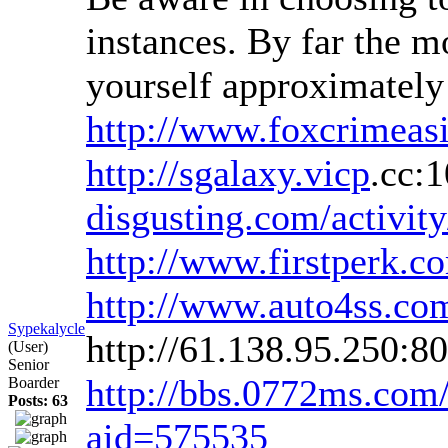
instances. By far the m
yourself approximately
http://www.foxcrimeas
http://sgalaxy.vicp
.cc:
disgusting.com/activit
http://www.firstperk.c
http://www.auto4ss.c
Sypekalycle
http://61.138.95.250:
(User)
Senior
http://bbs.0772ms.co
Boarder
Posts: 63
aid=575535