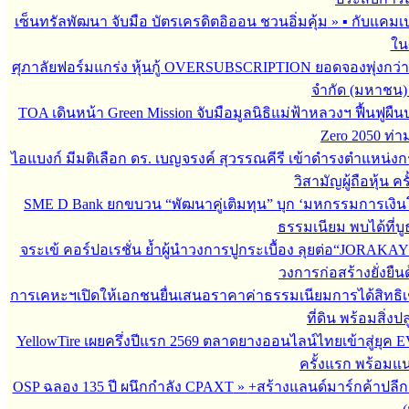
เซ็นทรัลพัฒนา จับมือ บัตรเครดิตอิออน ชวนอิ่มคุ้ม
»
▪︎ กับแคมเ
ใน
ศุภาลัยฟอร์มแกร่ง หุ้นกู้ OVERSUBSCRIPTION ยอดจองพุ่งกว่า 
จำกัด (มหาชน)
TOA เดินหน้า Green Mission จับมือมูลนิธิแม่ฟ้าหลวงฯ ฟื้นฟูผืน
Zero 2050 ท่
ไอแบงก์ มีมติเลือก ดร. เบญจรงค์ สุวรรณคีรี เข้าดำรงตำแหน
วิสามัญผู้ถือหุ้น คร
SME D Bank ยกขบวน “พัฒนาคู่เติมทุน” บุก ‘มหกรรมการเงินโ
ธรรมเนียม พบได้ที่
จระเข้ คอร์ปอเรชั่น ย้ำผู้นำวงการปูกระเบื้อง ลุยต่อ“JORAKAY 
วงการก่อสร้างยั่งยื
การเคหะฯเปิดให้เอกชนยื่นเสนอราคาค่าธรรมเนียมการได้สิทธิเช่
ที่ดิน พร้อมสิ่ง
YellowTire เผยครึ่งปีแรก 2569 ตลาดยางออนไลน์ไทยเข้าสู่ยุค EV
ครั้งแรก พร้อมแ
OSP ฉลอง 135 ปี ผนึกกำลัง CPAXT
»
+สร้างแลนด์มาร์กค้าปลี