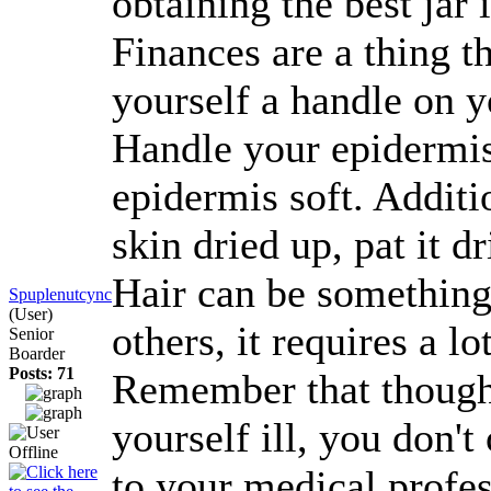
obtaining the best jar 
Finances are a thing t
yourself a handle on y
Handle your epidermis 
epidermis soft. Additi
skin dried up, pat it d
Hair can be something 
Spuplenutcync
(User)
others, it requires a l
Senior
Boarder
Posts: 71
Remember that though c
yourself ill, you don't
to your medical profe