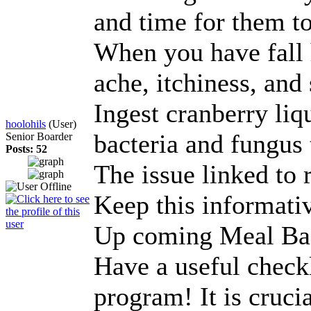
and time for them t
When you have fall 
ache, itchiness, an
Ingest cranberry liqu
hoolohils
(User)
bacteria and fungus 
Senior Boarder
Posts: 52
The issue linked to 
Keep this informati
Up coming Meal Ba
Have a useful check
program! It is cruci