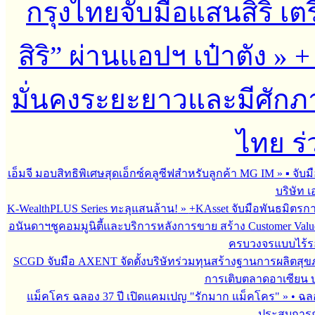
กรุงไทยจับมือแสนสิริ เตร
สิริ” ผ่านแอปฯ เป๋าตัง
»
+
มั่นคงระยะยาวและมีศักภาพ
ไทย ร่
เอ็มจี มอบสิทธิพิเศษสุดเอ็กซ์คลูซีฟสำหรับลูกค้า MG IM
»
▪︎ จั
บริษัท เ
K-WealthPLUS Series ทะลุแสนล้าน!
»
+KAsset จับมือพันธมิตรการล
อนันดาฯชูคอมมูนิตี้และบริการหลังการขาย สร้าง Customer Val
ครบวงจรแบบไร้ร
SCGD จับมือ AXENT จัดตั้งบริษัทร่วมทุนสร้างฐานการผลิตสุ
การเติบตลาดอาเซียน บร
แม็คโคร ฉลอง 37 ปี เปิดแคมเปญ "รักมาก แม็คโคร"
»
• ฉล
ประสบการณ์