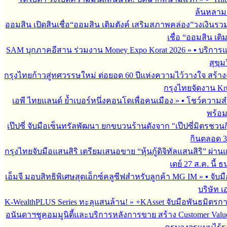
ล้นหลาม 
ออมสิน เปิดสินเชื่อ“ออมสิน เติมตังค์ เสริมสภาพคล่อง”วงเงินรว
เชื่อ “ออมสิน เติ
SAM บุกภาคอีสาน ร่วมงาน Money Expo Korat 2026
»
▪︎ บริกา
สุขุม
กรุงไทยก้าวสู่ทศวรรษใหม่ ต่อยอด 60 ปีแห่งความไว้วางใจ สร
กรุงไทยจัดงาน Krun
เอพี ไทยแลนด์ ย้ำเบอร์หนึ่งคอนโดเพื่อคนเมือง
»
▪︎ โชว์ความ
พร้อม
เป๊ปซี่ จับมือเซ็นทรัลพัฒนา ยกขบวนร้านดังจาก "เป๊ปซี่มิตรชวน
กินตลอด 3 เ
กรุงไทยจับมือแสนสิริ เตรียมเสนอขาย “หุ้นกู้ดิจิทัลแสนสิริ” ผ่าน
เดย์ 27 ส.ค. นี้
เอ็มจี มอบสิทธิพิเศษสุดเอ็กซ์คลูซีฟสำหรับลูกค้า MG IM
»
▪︎ จั
บริษัท เ
K-WealthPLUS Series ทะลุแสนล้าน!
»
+KAsset จับมือพันธมิตรการล
อนันดาฯชูคอมมูนิตี้และบริการหลังการขาย สร้าง Customer Val