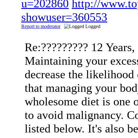
u=202860
http://www.t
showuser=360553
Report to moderator
Logged
Re:?????????
12 Years,
Maintaining your excess
decrease the likelihood
that managing your bod
wholesome diet is one o
to avoid malignancy. Co
listed below. It's also 