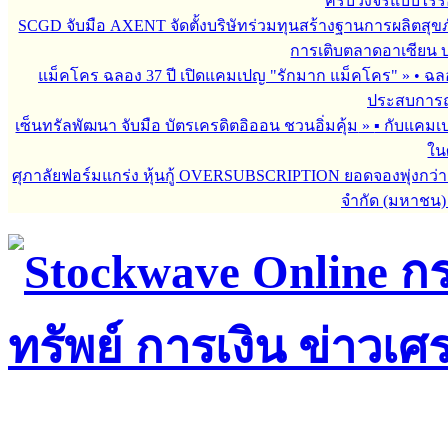
ครบวงจรแบบไร้ร
SCGD จับมือ AXENT จัดตั้งบริษัทร่วมทุนสร้างฐานการผลิตสุ
การเติบตลาดอาเซียน บร
แม็คโคร ฉลอง 37 ปี เปิดแคมเปญ "รักมาก แม็คโคร"
»
• ฉล
ประสบการณ์
เซ็นทรัลพัฒนา จับมือ บัตรเครดิตอิออน ชวนอิ่มคุ้ม
»
▪︎ กับแคมเ
ใน
ศุภาลัยฟอร์มแกร่ง หุ้นกู้ OVERSUBSCRIPTION ยอดจองพุ่งกว่า 
จำกัด (มหาชน)