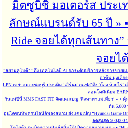
มิตซูบิชิ มอเตอร์ส ประเ
ลักษณ์แบรนด์รับ 65 ปี
»
Ride จอยได้ทุกเส้นทาง” 
จอยได้
“สยามคูโบต้า” ดึง เทคโนโลยี AI ยกระดับบริการหลังการขายแ
อาชีพ มุ่งเคี
LPN เขย่าอมตะชลบุรี ประเดิม ‘เอิร์นม่วนเฟส’ดึง ‘ก้อง ห้วยไร่’ 
คอนโดมิเนียม EARN by
วันแม่ปีนี้ MMS FAST FIT จัดแคมเปญ ‘สิงหาพาแม่เที่ยว’
»
+ คุ
ต้น 5,800
ฮุนไดขนทัพครบไลน์อัพลงสนาม ส่งแคมเปญ “Hyundai Game On
ลดสูงสุด 500,000
โตโยต้า ระเบิดความมันส์สนั่นใต้! ปิดฉากสนามแรก
»
▪︎ “H