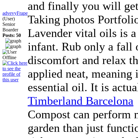
and finally you will ge
advevyFrape
Taking photos Portfoli
(User)
Senior
Lavender vital oils is 
Boarder
Posts: 50
infant. Rub only a fall 
discomfort and relax th
applied neat, meaning 
essential oil. It is actu
Timberland Barcelona
Compost can perform m
garden than just functi