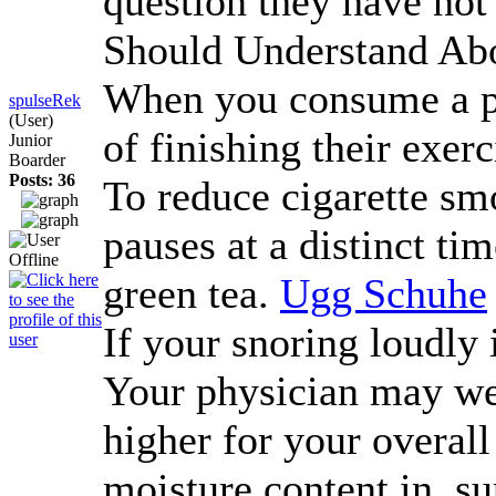
question they have not 
Should Understand Ab
When you consume a pro
spulseRek
(User)
of finishing their exer
Junior
Boarder
Posts: 36
To reduce cigarette sm
pauses at a distinct ti
green tea.
Ugg Schuhe
If your snoring loudly 
Your physician may well
higher for your overal
moisture content in, su