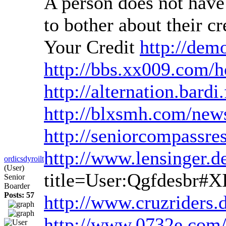
A person does not have 
to bother about their c
Your Credit
http://dem
http://bbs.xx009.com
http://alternation.bard
http://blxsmh.com/new
http://seniorcompassr
http://www.lensinger.
ordicsdyroilt
(User)
title=User:Qgfdesbr#
Senior
Boarder
Posts: 57
http://www.cruzriders
http://www.0732e.com