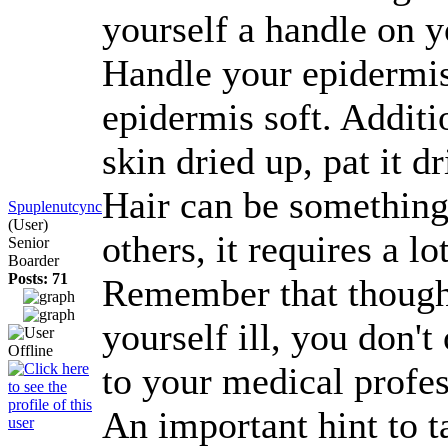
yourself a handle on y
Handle your epidermis 
epidermis soft. Additi
skin dried up, pat it d
Hair can be something 
Spuplenutcync
(User)
others, it requires a l
Senior
Boarder
Posts: 71
Remember that though c
yourself ill, you don't
to your medical profe
An important hint to t