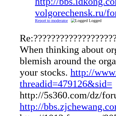
http://bbs.idkong.c
volgorechensk.ru/f
Report to moderator
Logged
Re:??????????????????
When thinking about orga
blemish around the organ
your stocks.
http://ww
threadid=479126&sid=
http://5s360.com/dz/f
http://bbs.zjchewang