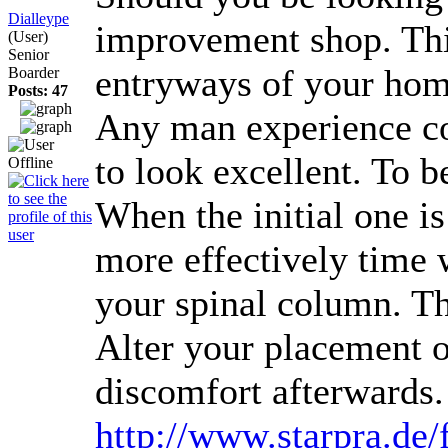
Dialleype
improvement shop. This
(User)
Senior
entryways of your ho
Boarder
Posts: 47
Any man experience cou
to look excellent. To 
When the initial one i
more effectively time 
your spinal column. The
Alter your placement or
discomfort afterwards
http://www.starpra.de