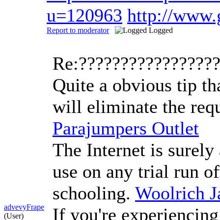
u=120963
http://www
Report to moderator
Logged
Re:????????????????
Quite a obvious tip th
will eliminate the req
Parajumpers Outlet
The Internet is surel
use on any trial run 
schooling.
Woolrich J
advevyFrape
If you're experiencin
(User)