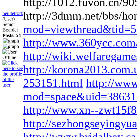
http://1012.fuvon.cn/9
http://3dmm.net/bbs/
neultetrorb
(User)
Senior
mod=viewthread&tid=
Boarder
Posts: 54
http://www.360ycc.co
http://wiki.welfaregam
http://korona2013.com.u
253151.html
http://ww
mod=space&uid=38631
http://www.xn--zwt15f8
http://sezhongseyingy
http://www.bridalbay.