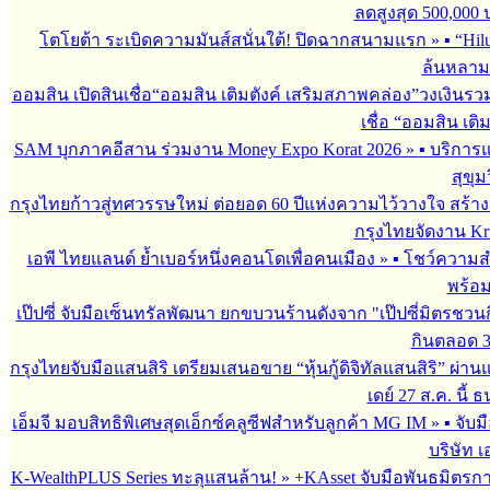
ลดสูงสุด 500,000
โตโยต้า ระเบิดความมันส์สนั่นใต้! ปิดฉากสนามแรก
»
▪︎ “H
ล้นหลาม 
ออมสิน เปิดสินเชื่อ“ออมสิน เติมตังค์ เสริมสภาพคล่อง”วงเงินรว
เชื่อ “ออมสิน เติ
SAM บุกภาคอีสาน ร่วมงาน Money Expo Korat 2026
»
▪︎ บริกา
สุขุม
กรุงไทยก้าวสู่ทศวรรษใหม่ ต่อยอด 60 ปีแห่งความไว้วางใจ สร
กรุงไทยจัดงาน Krun
เอพี ไทยแลนด์ ย้ำเบอร์หนึ่งคอนโดเพื่อคนเมือง
»
▪︎ โชว์ความ
พร้อม
เป๊ปซี่ จับมือเซ็นทรัลพัฒนา ยกขบวนร้านดังจาก "เป๊ปซี่มิตรชวน
กินตลอด 3 เ
กรุงไทยจับมือแสนสิริ เตรียมเสนอขาย “หุ้นกู้ดิจิทัลแสนสิริ” ผ่าน
เดย์ 27 ส.ค. นี้
เอ็มจี มอบสิทธิพิเศษสุดเอ็กซ์คลูซีฟสำหรับลูกค้า MG IM
»
▪︎ จั
บริษัท เ
K-WealthPLUS Series ทะลุแสนล้าน!
»
+KAsset จับมือพันธมิตรการล