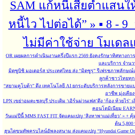
SAM แก้หนี้เสียต่ำแสนใ
หนี้ไว ไปต่อได้”
»
▪︎ 8 - 9
ไม่มีค่าใช้จ่าย โมเดลแก
OR เผยผลการดำเนินงานครึ่งปีแรก 2569 ยังคงรักษาทิศทางกา
และบริการ จำนวน 3
มิตซูบิชิ มอเตอร์ส ประเทศไทย ส่ง “มิตซูรุ” รีเฟรชภาพลักษณ์แ
ลูกค้าชาวไทยทุกเ
“สยามคูโบต้า” ดึง เทคโนโลยี AI ยกระดับบริการหลังการขายแ
อาชีพ มุ่งเคี
LPN เขย่าอมตะชลบุรี ประเดิม ‘เอิร์นม่วนเฟส’ดึง ‘ก้อง ห้วยไร่’ 
คอนโดมิเนียม EARN by
วันแม่ปีนี้ MMS FAST FIT จัดแคมเปญ ‘สิงหาพาแม่เที่ยว’
»
+ คุ
ต้น 5,800
ฮุนไดขนทัพครบไลน์อัพลงสนาม ส่งแคมเปญ “Hyundai Game On