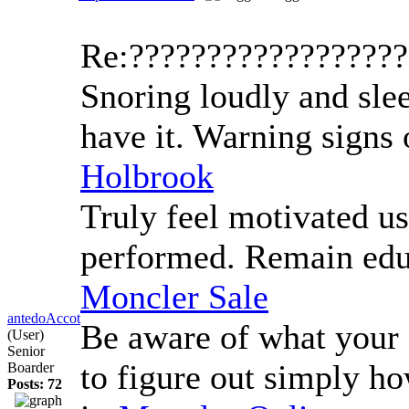
Re:?????????????????
Snoring loudly and slee
have it. Warning signs
Holbrook
Truly feel motivated us
performed. Remain educ
Moncler Sale
antedoAccot
Be aware of what your 
(User)
Senior
to figure out simply h
Boarder
Posts: 72