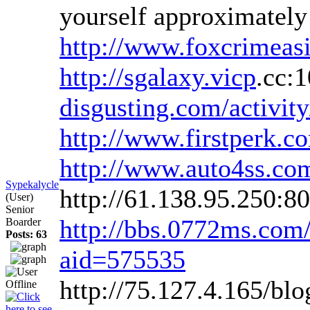
yourself approximately
http://www.foxcrimeas
http://sgalaxy.vicp
.cc:
disgusting.com/activit
http://www.firstperk.c
http://www.auto4ss.c
Sypekalycle
http://61.138.95.250:
(User)
Senior
http://bbs.0772ms.co
Boarder
Posts: 63
aid=575535
http://75.127.4.165/b