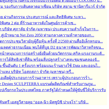
 พร้อมดูแลลูกบ้านครบวงจรแบบไร้รอยต่อ ด้วยแอปฯ COCORO บ...
ม รองรับการเติบตลาดอาเซียน บริษัท สยาม ซานิทารีแวร์ จำกัด
ทย ผ่านกิจกรรม ประสบการณ์ และสิทธิพิเศษ ระหว...
ิพิเศษ 2 ต่อ ที่ร้านอาหารดังในศูนย์การค้าเซ...
ฯ บริษัท ศุภาลัย จำกัด (มหาชน) ประสบความสำเร็จในการ...
 สู่เป้าหมาย Net Zero 2050 ท่ามกลางความท้าทายของก...
ระชุมวิสามัญผู้ถือหุ้น ครั้งที่ 2/2569 ผ่านสื่ออิเล็กทรอน...
ี แถมลดค่าธรรมเนียม พบได้ที่บูธ D2 ธนาคารพัฒนาวิสาหกิจขน...
นหน้าหนุนวงการก่อสร้างยั่งยืนด้วยนวัตกรรม-สกิล-แรงงานระดั...
ได้สิทธิเช่าที่ดิน พร้อมสิ่งปลูกสร้าง"เคหะชุมชนคลองจั...
ึ้นอันดับ 1 ครั้งแรก พร้อมแนะร้านยางใช้ Data และออนไ...
แหง บริษัท โอสถสภา จำกัด (มหาชน) หรื...
ยอดไอเดียผู้ประกอบการร้านอาหาร เพราะผู้ประกอบการร้า...
ape Design SCULPTERRA แบรนด์ผลิตภัณฑ์สำหรับงานภูม...
เรียกรถในประเทศไทย ภาครัฐได้กำหนดให้ผู้ขับขี่ให้บริการรับ
ี เอสยูวีสายลุย “ออล-นิว มิตซูบิชิ ปาเจโร” บริษั...