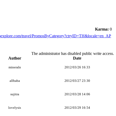
Karma:
0
goexplore.com/travel/PromosByCategory?ctryID=TH&locale=en_AP
The administrator has disabled public write access.
Author
Date
mineraln
2012/03/26 16:33
allbaba
2012/03/27 23:30
sujitra
2012/03/28 14:06
lovelysis
2012/03/29 16:54