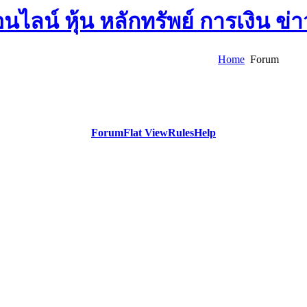
Home
Forum
Forum
Flat View
Rules
Help