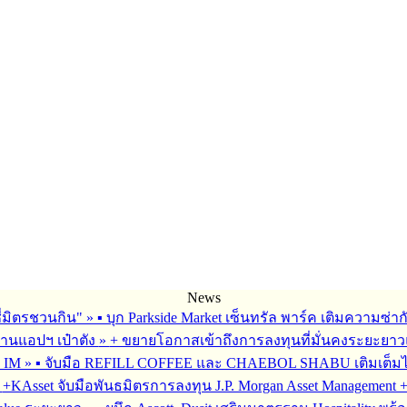
News
ซี่มิตรชวนกิน"
»
▪︎ บุก Parkside Market เซ็นทรัล พาร์ค เติมความซ่า
ผ่านแอปฯ เป๋าตัง
»
+ ขยายโอกาสเข้าถึงการลงทุนที่มั่นคงระยะยาวและ
G IM
»
▪︎ จับมือ REFILL COFFEE และ CHAEBOL SHABU เติมเต็มไลฟ์
»
+KAsset จับมือพันธมิตรการลงทุน J.P. Morgan Asset Management +รุก