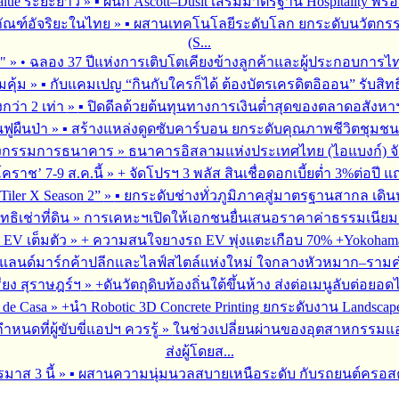
alue ระยะยาว
»
▪︎ ผนึก Ascott–Dusit เสริมมาตรฐาน Hospitality
ภัณฑ์อัจริยะในไทย
»
▪︎ ผสานเทคโนโลยีระดับโลก ยกระดับนวัตกรร
(S...
ร"
»
• ฉลอง 37 ปีแห่งการเติบโตเคียงข้างลูกค้าและผู้ประกอบการไ
มคุ้ม
»
▪︎ กับแคมเปญ “กินกับใครก็ได้ ต้องบัตรเครดิตอิออน” รับสิทธ
กว่า 2 เท่า
»
▪︎ ปิดดีลด้วยต้นทุนทางการเงินต่ำสุดของตลาดอสังหา
นฟูผืนป่า
»
▪︎ สร้างแหล่งดูดซับคาร์บอน ยกระดับคุณภาพชีวิตชุมชน
หน่งกรรมการธนาคาร
»
ธนาคารอิสลามแห่งประเทศไทย (ไอแบงก์) จัดการป
ราช’ 7-9 ส.ค.นี้
»
+ จัดโปรฯ 3 พลัส สินเชื่อดอกเบี้ยต่ำ 3%ต่อป
Tiler X Season 2”
»
▪︎ ยกระดับช่างทั่วภูมิภาคสู่มาตรฐานสากล เดิ
ิเช่าที่ดิน
»
การเคหะฯเปิดให้เอกชนยื่นเสนอราคาค่าธรรมเนียมการ
 EV เต็มตัว
»
+ ความสนใจยางรถ EV พุ่งแตะเกือบ 70% +Yokohama ข
งแลนด์มาร์กค้าปลีกและไลฟ์สไตล์แห่งใหม่ ใจกลางหัวหมาก–รามคำ
ียง สุราษฎร์ฯ
»
+ดันวัตถุดิบท้องถิ่นใต้ขึ้นห้าง ส่งต่อเมนูลับต่อ
 de Casa
»
+นำ Robotic 3D Concrete Printing ยกระดับงาน Landsc
นดที่ผู้ขับขี่แอปฯ ควรรู้
»
ในช่วงเปลี่ยนผ่านของอุตสาหกรรมแอป
ส่งผู้โดยส...
รมาส 3 นี้
»
▪︎ ผสานความนุ่มนวลสบายเหนือระดับ กับรถยนต์ครอสคันทร