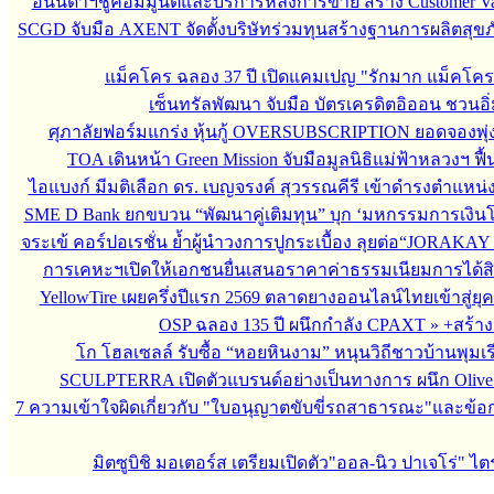
อนันดาฯชูคอมมูนิตี้และบริการหลังการขาย สร้าง Customer V
SCGD จับมือ AXENT จัดตั้งบริษัทร่วมทุนสร้างฐานการผลิตสุข
แม็คโคร ฉลอง 37 ปี เปิดแคมเปญ "รักมาก แม็คโค
เซ็นทรัลพัฒนา จับมือ บัตรเครดิตอิออน ชวนอิ่
ศุภาลัยฟอร์มแกร่ง หุ้นกู้ OVERSUBSCRIPTION ยอดจองพุ่ง
TOA เดินหน้า Green Mission จับมือมูลนิธิแม่ฟ้าหลวงฯ ฟื้
ไอแบงก์ มีมติเลือก ดร. เบญจรงค์ สุวรรณคีรี เข้าดำรงตำแ
SME D Bank ยกขบวน “พัฒนาคู่เติมทุน” บุก ‘มหกรรมการเงินโค
จระเข้ คอร์ปอเรชั่น ย้ำผู้นำวงการปูกระเบื้อง ลุยต่อ“JORAKAY 
การเคหะฯเปิดให้เอกชนยื่นเสนอราคาค่าธรรมเนียมการได้สิทธ
YellowTire เผยครึ่งปีแรก 2569 ตลาดยางออนไลน์ไทยเข้าสู่ยุค
OSP ฉลอง 135 ปี ผนึกกำลัง CPAXT
»
+สร้า
โก โฮลเซลล์ รับซื้อ “หอยหินงาม” หนุนวิถีชาวบ้านพุมเร
SCULPTERRA เปิดตัวแบรนด์อย่างเป็นทางการ ผนึก Olive
7 ความเข้าใจผิดเกี่ยวกับ "ใบอนุญาตขับขี่รถสาธารณะ"และข้อกำห
มิตซูบิชิ มอเตอร์ส เตรียมเปิดตัว"ออล-นิว ปาเจโร่" ไต