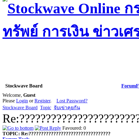
Stockwave Board
Forum
F
Welcome,
Guest
Please
Login
or
Register
.
Lost Password?
Stockwave Board
Topic
จับเข่าคุยกัน
Re:??????????????????????
Favoured: 0
TOPIC:
Re:?????????????????????????????????