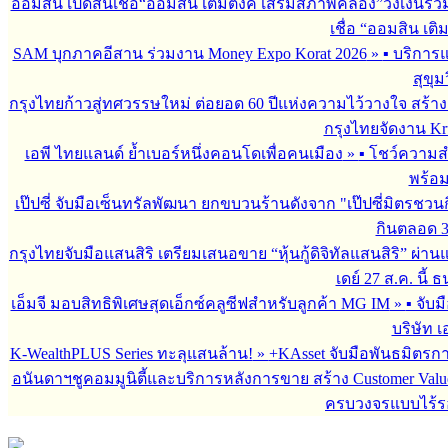
ออมสิน เปิดสินเชื่อ“ออมสิน เติมตังค์ เสริมสภาพคล่อง”วงเงินรว
เชื่อ “ออมสิน เติ
SAM บุกภาคอีสาน ร่วมงาน Money Expo Korat 2026
»
▪︎ บริกา
สุขุม
กรุงไทยก้าวสู่ทศวรรษใหม่ ต่อยอด 60 ปีแห่งความไว้วางใจ สร
กรุงไทยจัดงาน Krun
เอพี ไทยแลนด์ ย้ำเบอร์หนึ่งคอนโดเพื่อคนเมือง
»
▪︎ โชว์ความ
พร้อม
เป๊ปซี่ จับมือเซ็นทรัลพัฒนา ยกขบวนร้านดังจาก "เป๊ปซี่มิตรชวน
กินตลอด 3 เ
กรุงไทยจับมือแสนสิริ เตรียมเสนอขาย “หุ้นกู้ดิจิทัลแสนสิริ” ผ่าน
เดย์ 27 ส.ค. นี้
เอ็มจี มอบสิทธิพิเศษสุดเอ็กซ์คลูซีฟสำหรับลูกค้า MG IM
»
▪︎ จั
บริษัท เ
K-WealthPLUS Series ทะลุแสนล้าน!
»
+KAsset จับมือพันธมิตรการล
อนันดาฯชูคอมมูนิตี้และบริการหลังการขาย สร้าง Customer Val
ครบวงจรแบบไร้ร