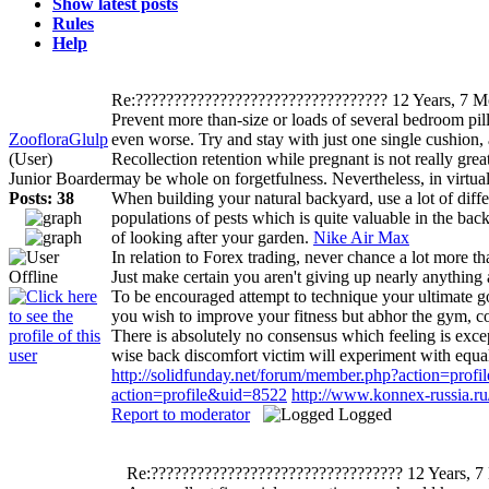
Show latest posts
Rules
Help
Re:?????????????????????????????????
12 Years, 7 M
Prevent more than-size or loads of several bedroom pill
ZoofloraGlulp
even worse. Try and stay with just one single cushion, 
(User)
Recollection retention while pregnant is not really grea
Junior Boarder
may be whole on forgetfulness. Nevertheless, in virtuall
Posts: 38
When building your natural backyard, use a lot of diffe
populations of pests which is quite valuable in the ba
of looking after your garden.
Nike Air Max
In relation to Forex trading, never chance a lot more t
Just make certain you aren't giving up nearly anything a
To be encouraged attempt to technique your ultimate goa
you wish to improve your fitness but abhor the gym, co
There is absolutely no consensus which feeling is except
wise back discomfort victim will experiment with equall
http://solidfunday.net/forum/member.php?action=prof
action=profile&uid=8522
http://www.konnex-russia.r
Report to moderator
Logged
Re:?????????????????????????????????
12 Years, 7