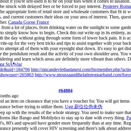
out if you're self-used is to be on your toes when it comes to taxation.
 be struck with delayed fees or be forced to pay interest.
Peuterey Roma
e appropriate form of retail store and wholesale customers that fit in
es, and current customers their ideas on your area of interest. Then, ques
ther.
Canada Goose France
rom a lot of places, from drinking water on the sunlight to some garde
o simply know how to begin. Check this out write-up in its entirety, as
ith the day without going through some form of lower back pain. It is
rite-up for the very best tricks and tips to assist together with your bac
 is to attempt all of them with your eyesight shut down. It's easy to get
otice the pendulum result and the activity of your own shoulder area. You
sidering and learn which areas are definitely more vibrant than others.
gg StÃ¶vlar
file&uid=184796
http://sincandevlethastanesi.com/fm/member.php?act
p?showuser=265863
http://www.moussaandthelatinreggaeband.com/for
#64804
Months ago
ind an item on clearance that you have a voucher for. You will get ite
arance before trying to utilize them.
Ugg 蔚位位伪未伪
p up with the results of the whole strategy. You need to make sure that y
atforms like Bango and Mobilytics to stay up to date with every thing.
Pa
r 70's, 80's and upward have gender more frequently than at any time. Reg
surance presently will cover HIV screening and there's talk about addre