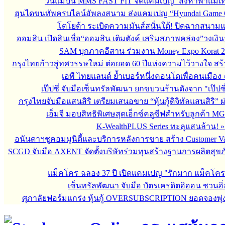
วันแม่ปีนี้ MMS FAST FIT จัดแคมเปญ ‘สิงหาพาแม่เที
ฮุนไดขนทัพครบไลน์อัพลงสนาม ส่งแคมเปญ “Hyundai Game 
โตโยต้า ระเบิดความมันส์สนั่นใต้! ปิดฉากสนา
ออมสิน เปิดสินเชื่อ“ออมสิน เติมตังค์ เสริมสภาพคล่อง”วงเงิ
SAM บุกภาคอีสาน ร่วมงาน Money Expo Korat 2
กรุงไทยก้าวสู่ทศวรรษใหม่ ต่อยอด 60 ปีแห่งความไว้วางใจ 
เอพี ไทยแลนด์ ย้ำเบอร์หนึ่งคอนโดเพื่อคนเมือง
เป๊ปซี่ จับมือเซ็นทรัลพัฒนา ยกขบวนร้านดังจาก "เป๊ป
กรุงไทยจับมือแสนสิริ เตรียมเสนอขาย “หุ้นกู้ดิจิทัลแสนสิริ” 
เอ็มจี มอบสิทธิพิเศษสุดเอ็กซ์คลูซีฟสำหรับลูกค้า M
K-WealthPLUS Series ทะลุแสนล้าน!
อนันดาฯชูคอมมูนิตี้และบริการหลังการขาย สร้าง Customer V
SCGD จับมือ AXENT จัดตั้งบริษัทร่วมทุนสร้างฐานการผลิตสุข
แม็คโคร ฉลอง 37 ปี เปิดแคมเปญ "รักมาก แม็คโค
เซ็นทรัลพัฒนา จับมือ บัตรเครดิตอิออน ชวนอิ่
ศุภาลัยฟอร์มแกร่ง หุ้นกู้ OVERSUBSCRIPTION ยอดจองพุ่ง