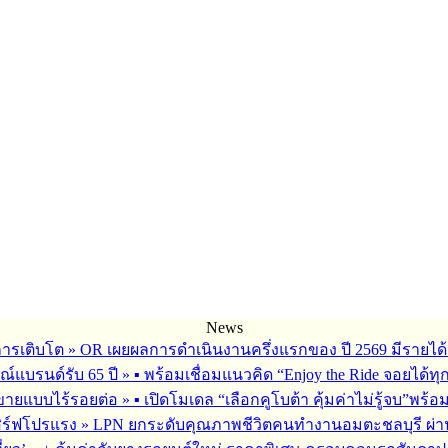
News
การเติบโต
»
OR เผยผลการดำเนินงานครึ่งแรกของ ปี 2569 มีรายได้
ณ์แบรนด์รับ 65 ปี
»
▪︎ พร้อมเชื่อมแนวคิด “Enjoy the Ride จอยได้ท
รขายแบบไร้รอยต่อ
»
▪︎ เปิดโมเดล “เลือกคูโบต้า คุ้มค่าไม่รู้จบ”พร
เสิร์ฟโปรแรง
»
LPN ยกระดับคุณภาพชีวิตคนทำงานอมตะชลบุรี ผ่านโ