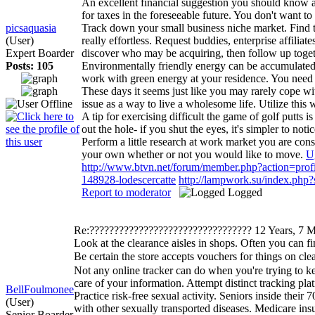
An excellent financial suggestion you should know ab
for taxes in the foreseeable future. You don't want to
picsaquasia
Track down your small business niche market. Find th
(User)
really effortless. Request buddies, enterprise affiliat
Expert Boarder
discover who may be acquiring, then follow up toge
Posts: 105
Environmentally friendly energy can be accumulated f
work with green energy at your residence. You need t
These days it seems just like you may rarely cope w
issue as a way to live a wholesome life. Utilize this w
A tip for exercising difficult the game of golf putts
out the hole- if you shut the eyes, it's simpler to n
Perform a little research at work market you are con
your own whether or not you would like to move.
U
http://www.btvn.net/forum/member.php?action=pro
148928-lodescercatte
http://lampwork.su/index.ph
Report to moderator
Logged
Re:?????????????????????????????????
12 Years, 7 
Look at the clearance aisles in shops. Often you can f
Be certain the store accepts vouchers for things on cle
Not any online tracker can do when you're trying to kee
care of your information. Attempt distinct tracking pl
BellFoulmonee
Practice risk-free sexual activity. Seniors inside thei
(User)
with other sexually transported diseases. Medicare in
Senior Boarder