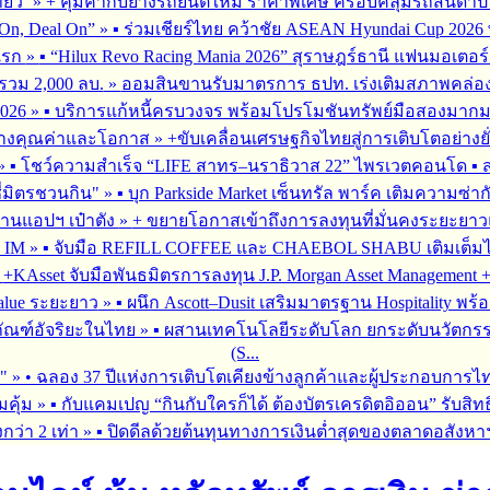
่ยว’
»
+ คุ้มค่ากับยางรถยนต์ใหม่ ราคาพิเศษ ครอบคลุมรถสันดาป แ
On, Deal On”
»
▪︎ ร่วมเชียร์ไทย คว้าชัย ASEAN Hyundai Cup 202
มแรก
»
▪︎ “Hilux Revo Racing Mania 2026” สุราษฎร์ธานี แฟนมอเตอร
นรวม 2,000 ลบ.
»
ออมสินขานรับมาตรการ ธปท. เร่งเติมสภาพคล่อง SME
026
»
▪︎ บริการแก้หนี้ครบวงจร พร้อมโปรโมชันทรัพย์มือสองมากมาย 
สร้างคุณค่าและโอกาส
»
+ขับเคลื่อนเศรษฐกิจไทยสู่การเติบโตอย่างยั
»
▪︎ โชว์ความสำเร็จ “LIFE สาทร–นราธิวาส 22” ไพรเวตคอนโด ▪︎ ส
ซี่มิตรชวนกิน"
»
▪︎ บุก Parkside Market เซ็นทรัล พาร์ค เติมความซ่า
ผ่านแอปฯ เป๋าตัง
»
+ ขยายโอกาสเข้าถึงการลงทุนที่มั่นคงระยะยาวและ
G IM
»
▪︎ จับมือ REFILL COFFEE และ CHAEBOL SHABU เติมเต็มไลฟ์
»
+KAsset จับมือพันธมิตรการลงทุน J.P. Morgan Asset Management +รุก
alue ระยะยาว
»
▪︎ ผนึก Ascott–Dusit เสริมมาตรฐาน Hospitality
ภัณฑ์อัจริยะในไทย
»
▪︎ ผสานเทคโนโลยีระดับโลก ยกระดับนวัตกรร
(S...
ร"
»
• ฉลอง 37 ปีแห่งการเติบโตเคียงข้างลูกค้าและผู้ประกอบการไ
มคุ้ม
»
▪︎ กับแคมเปญ “กินกับใครก็ได้ ต้องบัตรเครดิตอิออน” รับสิทธ
กว่า 2 เท่า
»
▪︎ ปิดดีลด้วยต้นทุนทางการเงินต่ำสุดของตลาดอสังหา