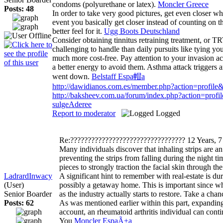
condoms (polyurethane or latex).
Moncler Greece
Posts: 48
In order to take very good pictures, get even closer wh
event you basically get closer instead of counting on t
better feel for it.
Ugg Boots Deutschland
Consider obtaining tinnitus retraining treatment, or T
challenging to handle than daily pursuits like tying your
much more cost-free. Pay attention to your invasion act
a better energy to avoid them. Asthma attack triggers 
went down.
Belstaff Espa帽a
http://dawidianos.com.es/member.php?action=profil
http://baksheev.com.ua/forum/index.php?action=prof
sulgeAderee
Report to moderator
Logged
Re:?????????????????????????????????
12 Years, 
Many individuals discover that inhaling strips are a
preventing the strips from falling during the night ti
pieces to strongly traction the facial skin through th
LadrardInwacy
A significant hint to remember with real-estate is du
(User)
possibly a getaway home. This is important since whe
Senior Boarder
as the industry actually starts to restore. Take a ch
Posts: 62
As was mentioned earlier within this part, expanding 
account, an rheumatoid arthritis individual can cont
You
Moncler EspaÃ±a