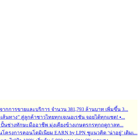
จากการขายและบริการ จำนวน 381,793 ล้านบาท เพิ่มขึ้น 3...
ุกเส้นทาง” สู่ลูกค้าชาวไทยทุกเจเนอเรชัน จอยได้ทุกแชต! ▪...
้อมปั้นช่างทักษะมืออาชีพ มุ่งเคียงข้างเกษตรกรทุกฤดูกาลท...
ครงการคอนโดมิเนียม EARN by LPN ชูแนวคิด ‘น่าอยู่’ เติมเ...