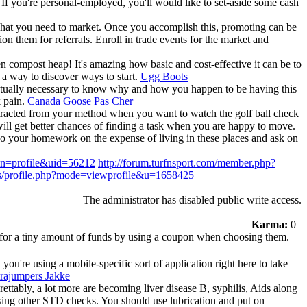
 If you're personal-employed, you'll would like to set-aside some cash
 what you need to market. Once you accomplish this, promoting can be
tion them for referrals. Enroll in trade events for the market and
n compost heap! It's amazing how basic and cost-effective it can be to
 a way to discover ways to start.
Ugg Boots
 actually necessary to know why and how you happen to be having this
k pain.
Canada Goose Pas Cher
 distracted from your method when you want to watch the golf ball check
 will get better chances of finding a task when you are happy to move.
 Do your homework on the expense of living in these places and ask on
ion=profile&uid=56212
http://forum.turfnsport.com/member.php?
os/profile.php?mode=viewprofile&u=1658425
The administrator has disabled public write access.
Karma:
0
ms for a tiny amount of funds by using a coupon when choosing them.
ou're using a mobile-specific sort of application right here to take
rajumpers Jakke
rettably, a lot more are becoming liver disease B, syphilis, Aids along
ssing other STD checks. You should use lubrication and put on