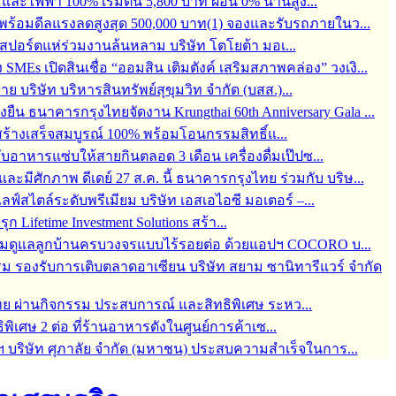
ละไฟฟ้า 100% เริ่มต้น 5,800 บาท ผ่อน 0% นานสูง...
6 พร้อมดีลแรงลดสูงสุด 500,000 บาท(1) จองและรับรถภายในว...
์สปอร์ตแห่ร่วมงานล้นหลาม บริษัท โตโยต้า มอเ...
s เปิดสินเชื่อ “ออมสิน เติมตังค์ เสริมสภาพคล่อง” วงเงิ...
บริษัท บริหารสินทรัพย์สุขุมวิท จำกัด (บสส.)...
่งยืน ธนาคารกรุงไทยจัดงาน Krungthai 60th Anniversary Gala ...
ร้างเสร็จสมบูรณ์ 100% พร้อมโอนกรรมสิทธิ์แ...
กับอาหารแซ่บให้สายกินตลอด 3 เดือน เครื่องดื่มเป๊ปซ...
มีศักภาพ ดีเดย์ 27 ส.ค. นี้ ธนาคารกรุงไทย ร่วมกับ บริษ...
สไตล์ระดับพรีเมียม บริษัท เอสเอไอซี มอเตอร์ –...
 Lifetime Investment Solutions สร้า...
 พร้อมดูแลลูกบ้านครบวงจรแบบไร้รอยต่อ ด้วยแอปฯ COCORO บ...
ม รองรับการเติบตลาดอาเซียน บริษัท สยาม ซานิทารีแวร์ จำกัด
ทย ผ่านกิจกรรม ประสบการณ์ และสิทธิพิเศษ ระหว...
ิพิเศษ 2 ต่อ ที่ร้านอาหารดังในศูนย์การค้าเซ...
ฯ บริษัท ศุภาลัย จำกัด (มหาชน) ประสบความสำเร็จในการ...