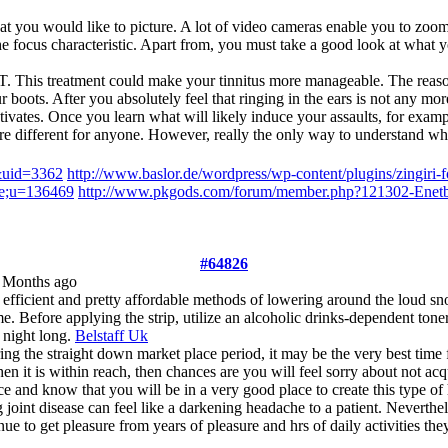
at you would like to picture. A lot of video cameras enable you to zoom 
he focus characteristic. Apart from, you must take a good look at what 
RT. This treatment could make your tinnitus more manageable. The reason
 boots. After you absolutely feel that ringing in the ears is not any more 
ivates. Once you learn what will likely induce your assaults, for exampl
are different for anyone. However, really the only way to understand wh
e&uid=3362
http://www.baslor.de/wordpress/wp-content/plugins/zingi
ile;u=136469
http://www.pkgods.com/forum/member.php?121302-Enetb
#64826
7 Months ago
n efficient and pretty affordable methods of lowering around the loud s
me. Before applying the strip, utilize an alcoholic drinks-dependent toner
e night long.
Belstaff Uk
ring the straight down market place period, it may be the very best time
n it is within reach, then chances are you will feel sorry about not ac
ance and know that you will be in a very good place to create this type o
joint disease can feel like a darkening headache to a patient. Neverthele
inue to get pleasure from years of pleasure and hrs of daily activities 