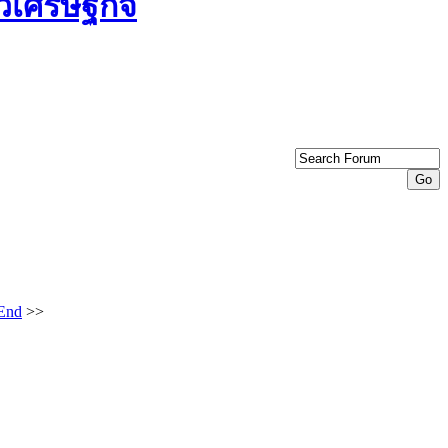
End
>>