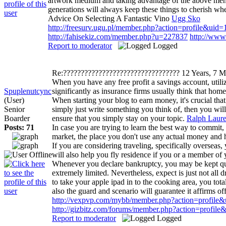
artwork medium and taking advantage of the above ment
generations will always keep these things to cherish wh
Advice On Selecting A Fantastic Vino
Ugg Sko
http://freesurv.ugu.pl/member.php?action=profile&uid
http://fahisekiz.com/member.php?u=227837
http://www
Report to moderator
Logged
Re:?????????????????????????????????
12 Years, 7 
When you have any free profit a savings account, utili
Spuplenutcync
significantly as insurance firms usually think that hom
(User)
When starting your blog to earn money, it's crucial th
Senior
simply just write something you think of, then you will
Boarder
ensure that you simply stay on your topic.
Ralph Laur
Posts: 71
In case you are trying to learn the best way to commit, y
market, the place you don't use any actual money and 
If you are considering traveling, specifically overseas
will also help you fly residence if you or a member of 
Whenever you declare bankruptcy, you may be kept questi
extremely limited. Nevertheless, expect is just not all
to take your apple ipad in to the cooking area, you tot
also the guard and scenario will guarantee it affirms of
http://vexpvp.com/mybb/member.php?action=profile
http://gizbitz.com/forums/member.php?action=profil
Report to moderator
Logged