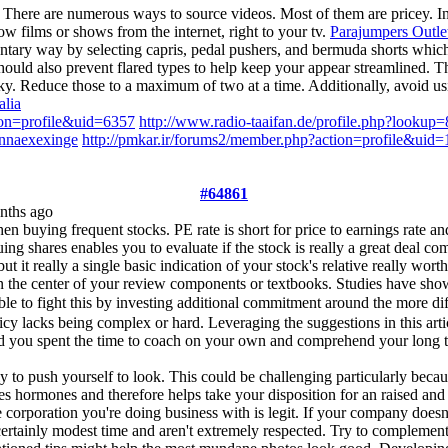
. There are numerous ways to source videos. Most of them are pricey. In
ow films or shows from the internet, right to your tv.
Parajumpers Outle
ary way by selecting capris, pedal pushers, and bermuda shorts which d
should also prevent flared types to help keep your appear streamlined. Th
ky. Reduce those to a maximum of two at a time. Additionally, avoid us
alia
ion=profile&uid=6357
http://www.radio-taaifan.de/profile.php?lookup=
ennaexexinge
http://pmkar.ir/forums2/member.php?action=profile&uid
#64861
nths ago
n buying frequent stocks. PE rate is short for price to earnings rate and 
shares enables you to evaluate if the stock is really a great deal compa
 but it really a single basic indication of your stock's relative really wort
n the center of your review components or textbooks. Studies have shown
able to fight this by investing additional commitment around the more dif
icy lacks being complex or hard. Leveraging the suggestions in this ar
lad you spent the time to coach on your own and comprehend your lon
y to push yourself to look. This could be challenging particularly beca
ases hormones and therefore helps take your disposition for an raised and
corporation you're doing business with is legit. If your company doesn'
rtainly modest time and aren't extremely respected. Try to complement bu