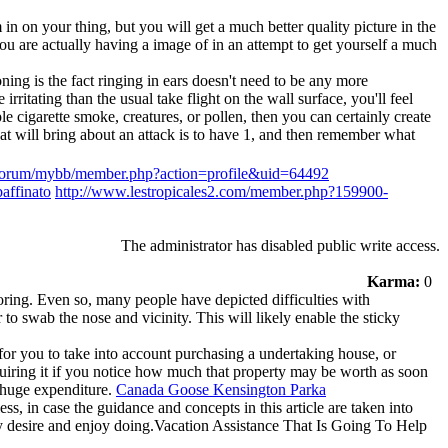
in on your thing, but you will get a much better quality picture in the
you are actually having a image of in an attempt to get yourself a much
ing is the fact ringing in ears doesn't need to be any more
irritating than the usual take flight on the wall surface, you'll feel
e cigarette smoke, creatures, or pollen, then you can certainly create
at will bring about an attack is to have 1, and then remember what
ri-forum/mybb/member.php?action=profile&uid=64492
affinato
http://www.lestropicales2.com/member.php?159900-
The administrator has disabled public write access.
Karma:
0
noring. Even so, many people have depicted difficulties with
 to swab the nose and vicinity. This will likely enable the sticky
 for you to take into account purchasing a undertaking house, or
quiring it if you notice how much that property may be worth as soon
f huge expenditure.
Canada Goose Kensington Parka
ss, in case the guidance and concepts in this article are taken into
they desire and enjoy doing.Vacation Assistance That Is Going To Help