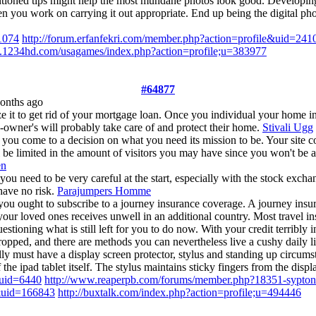
ioned tips might help the most mundane photos look good. Developing
en you work on carrying it out appropriate. End up being the digital p
=1074
http://forum.erfanfekri.com/member.php?action=profile&uid=241
.1234hd.com/usagames/index.php?action=profile;u=383977
#64877
Months ago
ze it to get rid of your mortgage loan. Once you individual your home in
e-owner's will probably take care of and protect their home.
Stivali Ugg
at you come to a decision on what you need its mission to be. Your site 
 be limited in the amount of visitors you may have since you won't be ap
en
ou need to be very careful at the start, especially with the stock exchang
have no risk.
Parajumpers Homme
, you ought to subscribe to a journey insurance coverage. A journey insu
your loved ones receives unwell in an additional country. Most travel i
oning what is still left for you to do now. With your credit terribly i
 dropped, and there are methods you can nevertheless live a cushy daily
ally must have a display screen protector, stylus and standing up circum
f the ipad tablet itself. The stylus maintains sticky fingers from the disp
&uid=6440
http://www.reaperpb.com/forums/member.php?18351-sypton
e&uid=166843
http://buxtalk.com/index.php?action=profile;u=494446