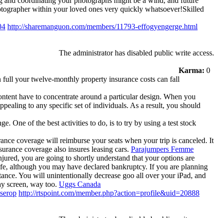
 and coordinating your photographs might be a wind, and future
hotographer within your loved ones very quickly whatsoever!Skilled
04
http://sharemanguon.com/members/11793-effogyengerge.html
The administrator has disabled public write access.
Karma:
0
 full your twelve-monthly property insurance costs can fall
content have to concentrate around a particular design. When you
pealing to any specific set of individuals. As a result, you should
e. One of the best activities to do, is to try by using a test stock
rance coverage will reimburse your seats when your trip is canceled. It
nsurance coverage also insures leasing cars.
Parajumpers Femme
njured, you are going to shortly understand that your options are
 life, although you may have declared bankruptcy. If you are planning
stance. You will unintentionally decrease goo all over your iPad, and
lay screen, way too.
Uggs Canada
serop
http://rtspoint.com/member.php?action=profile&uid=20888