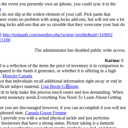
 the event you presently own an iphone, you could sync it to the
t
o not slip at the widest element of your calf. Pick pants that
ere exists no problem with using locks add-ons, but will not use a lot
ing locks add-ons that are so sizeable that they overcome your hair do
8
http://toskpath.com/member.php?action=profile&uid=110692
=15100
The administrator has disabled public write access.
Karma:
0
is a reflection of the items the price of inventory is in comparison to
red to the funds it generates, or whether it is offering in a high
h.
Moncler Canada
 that individuals recall additional information right away or end in
ficult subject material.
Ugg Boots G眉nstig
ticle to help make this process much easier and less demanding. When
g term monetary needs.Everything You Need To Learn About Getting
use you are discouraged however, if you can accomplish it you will not
 pleased state.
Canada Goose Femme
t provide you with a actual physical tackle and just performs
sinesses that have a strong status. Picture taking is a fantastic