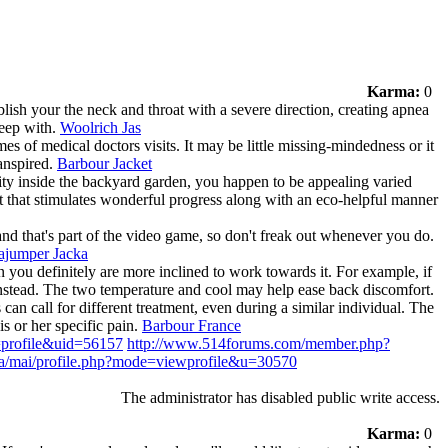
Karma:
0
lish your the neck and throat with a severe direction, creating apnea
leep with.
Woolrich Jas
es of medical doctors visits. It may be little missing-mindedness or it
ranspired.
Barbour Jacket
sity inside the backyard garden, you happen to be appealing varied
t that stimulates wonderful progress along with an eco-helpful manner
and that's part of the video game, so don't freak out whenever you do.
ajumper Jacka
 you definitely are more inclined to work towards it. For example, if
 instead. The two temperature and cool may help ease back discomfort.
can call for different treatment, even during a similar individual. The
s or her specific pain.
Barbour France
n=profile&uid=56157
http://www.514forums.com/member.php?
v.ua/mai/profile.php?mode=viewprofile&u=30570
The administrator has disabled public write access.
Karma:
0