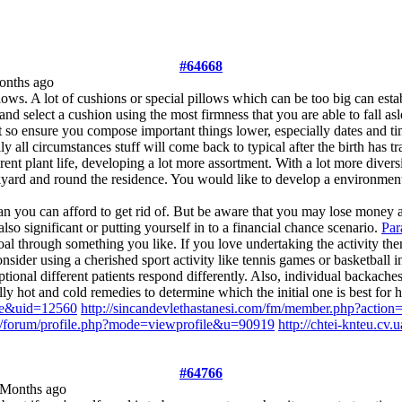
#64668
onths ago
ows. A lot of cushions or special pillows which can be too big can estab
and select a cushion using the most firmness that you are able to fall as
t so ensure you compose important things lower, especially dates and tim
y all circumstances stuff will come back to typical after the birth has t
rent plant life, developing a lot more assortment. With a lot more diver
ckyard and round the residence. You would like to develop a environmen
han you can afford to get rid of. But be aware that you may lose money 
lso significant or putting yourself in to a financial chance scenario.
Par
l through something you like. If you love undertaking the activity then
nsider using a cherished sport activity like tennis games or basketball
ional different patients respond differently. Also, individual backaches 
y hot and cold remedies to determine which the initial one is best for hi
ile&uid=12560
http://sincandevlethastanesi.com/fm/member.php?actio
u/forum/profile.php?mode=viewprofile&u=90919
http://chtei-knteu.c
#64766
 Months ago