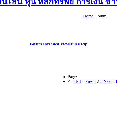
Home
Forum
Forum
Threaded View
Rules
Help
Page:
<<
Start
<
Prev
1
2
3
Next
>