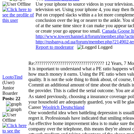
Use your iphone to source videos in your television
television set. Using your iphone 4, you may then fl
Put on cropped slacks within a a lot more complement
conclusion over the leg or nearer to the ankle. You 
of at the same time since it can make you appear tac
or create your go appear too small.
Canada Goose It
http://www.towerchannel.it/forum/member.php?act
http://rusbanya.od.ua/forum/member.php?214902-t
Report to moderator
Logged
Re:?????????????????????????????????
12 Years, 7 Mo
It is important to understand what a PE ratio happens whe
how much money it earns. Using the PE ratio when valuing 
LootoTind
quality. It is not the sole thing to think about, of course,
(User)
Commit an additional amount of time about the details i
Junior
the provider. This is called the serial outcome. You are 
Boarder
As stated previously, choosing a insurance coverage pol
Posts: 22
your household are adequately guarded, you will be g
Career
Woolrich Deutschland
One wonderful idea when battleling depression is usuall
regret it. Professionals have indicated that smiling rele
An effective home improvement idea is to make sure the 
company over the telephone, this means they're almost ce