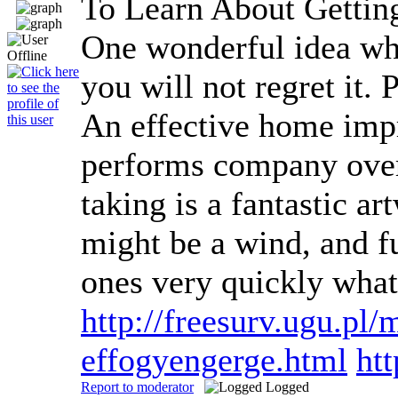
To Learn About Gettin
One wonderful idea whe
you will not regret it.
An effective home impro
performs company over 
taking is a fantastic 
might be a wind, and f
ones very quickly what
http://freesurv.ugu.p
effogyengerge.html
ht
Report to moderator
Logged