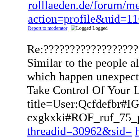
rolllaeden.de/forum/m
action=profile&uid=1
Report to moderator
Logged
Re:?????????????????
Similar to the people a
which happen unexpecte
Take Control Of Your L
title=User:Qcfdefbr#
cxgkxki#ROF_ruf_75_p
threadid=30962&sid=