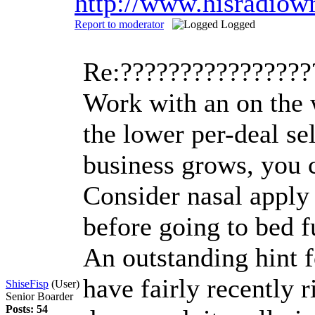
http://www.hisradiow
Report to moderator
Logged
Re:????????????????
Work with an on the 
the lower per-deal se
business grows, you c
Consider nasal apply 
before going to bed f
An outstanding hint f
have fairly recently 
ShiseFisp
(User)
Senior Boarder
Posts: 54