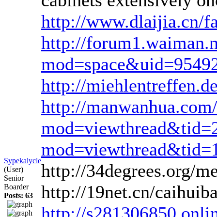
http://www.dlaijia.cn
http://forum1.waiman
mod=space&uid=9549
http://miehlentreffen.
http://manwanhua.com
mod=viewthread&tid=
mod=viewthread&tid=
Sypekalycle
http://34degrees.org/
(User)
Senior
http://19net.cn/caihu
Boarder
Posts: 63
http://s281306850.onlin