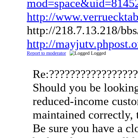
mod=space&uid=8145
http://www.verruecktab
http://218.7.13.218/
http://mayjutv.phpost.
Report to moderator
Logged
Re:????????????????
Should you be looking
reduced-income custome
maintained correctly, 
Be sure you have a clo