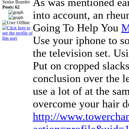
As was mentioned earli
Senior Boarder
Posts: 62
into account, an rheum
Going To Help You
M
Use your iphone to so
the television set. U
Put on cropped slacks
conclusion over the l
use a lot of at the s
overcome your hair do
http://www.towercha
action=profile&uid=