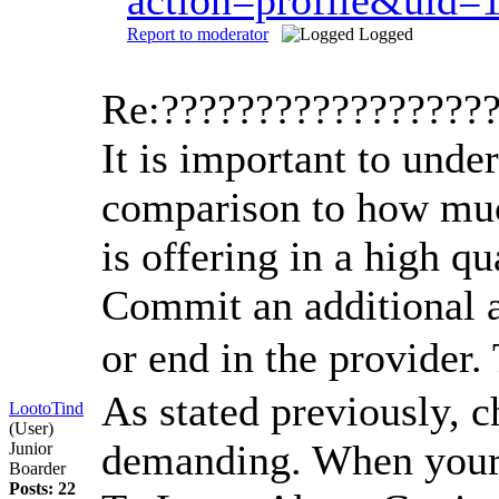
Report to moderator
Logged
Re:?????????????????
It is important to unde
comparison to how much 
is offering in a high qu
Commit an additional a
or end in the provider.
As stated previously, c
LootoTind
(User)
demanding. When your 
Junior
Boarder
Posts: 22