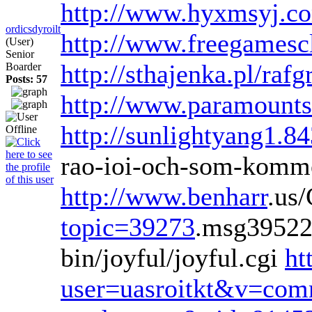
http://www.hyxmsyj.c
ordicsdyroilt
http://www.freegamesclu
(User)
Senior
http://sthajenka.pl/rafg
Boarder
Posts: 57
http://www.paramounts
http://sunlightyang1.
rao-ioi-och-som-komme
http://www.benharr
.us
topic=39273
.msg3952
bin/joyful/joyful.cgi
ht
user=uasroitkt&v=com