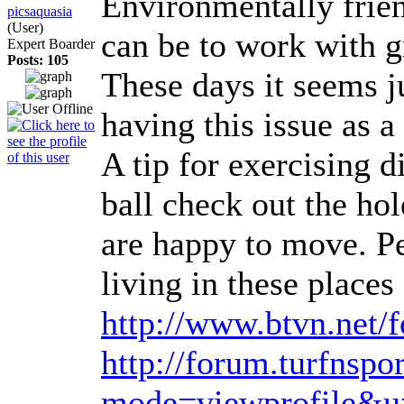
Environmentally frien
picsaquasia
(User)
can be to work with g
Expert Boarder
Posts: 105
These days it seems j
having this issue as a
A tip for exercising d
ball check out the hol
are happy to move. Pe
living in these place
http://www.btvn.net
http://forum.turfnsp
mode=viewprofile&