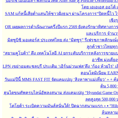
ปอร์เช่ เอเอเอสฯ พลิกแนวคิด After Sale สู่ Porsche Ownership
โดย เอเอเอส ออโต้ 
SAM แก้หนี้เสียต่ำแสนให้ชาวฝั่งธนฯ ผ่านโครงการ“ปิดหนี้ไว ไ
เชิงร
OR เผยผลการดำเนินงานครึ่งปีแรก 2569 ยังคงรักษาทิศทางกา
และบริการ จำนวน 3
มิตซูบิชิ มอเตอร์ส ประเทศไทย ส่ง “มิตซูรุ” รีเฟรชภาพลักษณ์แ
ลูกค้าชาวไทยทุกเ
“สยามคูโบต้า” ดึง เทคโนโลยี AI ยกระดับบริการหลังการขายแ
อาชีพ มุ่งเคี
LPN เขย่าอมตะชลบุรี ประเดิม ‘เอิร์นม่วนเฟส’ดึง ‘ก้อง ห้วยไร่’ 
คอนโดมิเนียม EARN by
วันแม่ปีนี้ MMS FAST FIT จัดแคมเปญ ‘สิงหาพาแม่เที่ยว’
»
+ คุ
ต้น 5,800
ฮุนไดขนทัพครบไลน์อัพลงสนาม ส่งแคมเปญ “Hyundai Game On
ลดสูงสุด 500,000
โตโยต้า ระเบิดความมันส์สนั่นใต้! ปิดฉากสนามแรก
»
▪︎ “H
ล้นหลาม 