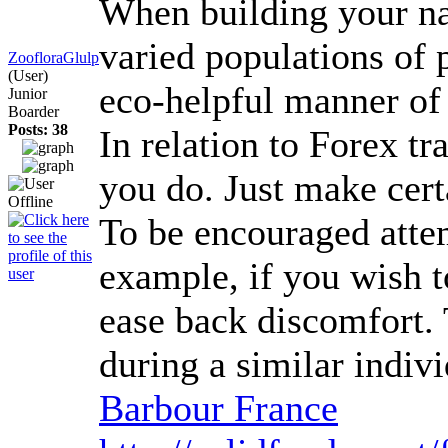
When building your nat
varied populations of 
ZoofloraGlulp
(User)
eco-helpful manner of
Junior
Boarder
Posts: 38
In relation to Forex t
you do. Just make certa
To be encouraged attem
example, if you wish t
ease back discomfort. 
during a similar indiv
Barbour France