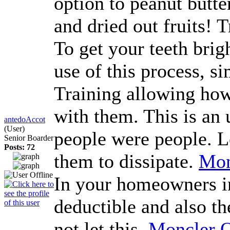
option to peanut butte
and dried out fruits! 
To get your teeth bri
use of this process, s
Training allowing how
with them. This is an 
antedoAccot
(User)
people were people. L
Senior Boarder
Posts: 72
them to dissipate.
Mon
In your homeowners ins
deductible and also th
not let this.
Moncler O