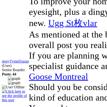
To improve your home'
eyesight, plus a ding
new.
Ugg St枚vlar
As mentioned at the b
overall post you rea
If you are planning 
donyTymnDopup
specialist guidance a
(User)
Senior Boarder
Goose Montreal
Posts: 44
Should you be conside
kind of education and