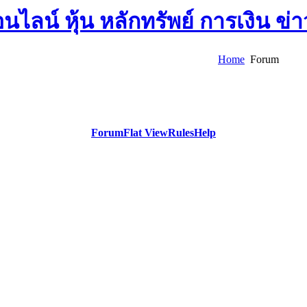
Home
Forum
Forum
Flat View
Rules
Help