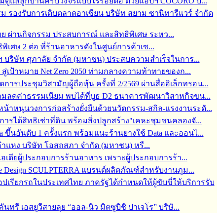
 พร้อมดูแลลูกบ้านครบวงจรแบบไร้รอยต่อ ด้วยแอปฯ COCORO บ...
ม รองรับการเติบตลาดอาเซียน บริษัท สยาม ซานิทารีแวร์ จำกัด
ทย ผ่านกิจกรรม ประสบการณ์ และสิทธิพิเศษ ระหว...
ิพิเศษ 2 ต่อ ที่ร้านอาหารดังในศูนย์การค้าเซ...
ฯ บริษัท ศุภาลัย จำกัด (มหาชน) ประสบความสำเร็จในการ...
 สู่เป้าหมาย Net Zero 2050 ท่ามกลางความท้าทายของก...
ระชุมวิสามัญผู้ถือหุ้น ครั้งที่ 2/2569 ผ่านสื่ออิเล็กทรอน...
ี แถมลดค่าธรรมเนียม พบได้ที่บูธ D2 ธนาคารพัฒนาวิสาหกิจขน...
นหน้าหนุนวงการก่อสร้างยั่งยืนด้วยนวัตกรรม-สกิล-แรงงานระดั...
ได้สิทธิเช่าที่ดิน พร้อมสิ่งปลูกสร้าง"เคหะชุมชนคลองจั...
ึ้นอันดับ 1 ครั้งแรก พร้อมแนะร้านยางใช้ Data และออนไ...
แหง บริษัท โอสถสภา จำกัด (มหาชน) หรื...
ยอดไอเดียผู้ประกอบการร้านอาหาร เพราะผู้ประกอบการร้า...
ape Design SCULPTERRA แบรนด์ผลิตภัณฑ์สำหรับงานภูม...
เรียกรถในประเทศไทย ภาครัฐได้กำหนดให้ผู้ขับขี่ให้บริการรับ
ี เอสยูวีสายลุย “ออล-นิว มิตซูบิชิ ปาเจโร” บริษั...