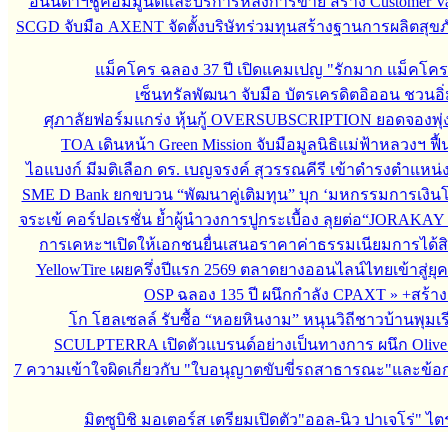
อนันดาฯชูคอมมูนิตี้และบริการหลังการขาย สร้าง Customer V
SCGD จับมือ AXENT จัดตั้งบริษัทร่วมทุนสร้างฐานการผลิตสุข
แม็คโคร ฉลอง 37 ปี เปิดแคมเปญ "รักมาก แม็คโค
เซ็นทรัลพัฒนา จับมือ บัตรเครดิตอิออน ชวนอิ่
ศุภาลัยฟอร์มแกร่ง หุ้นกู้ OVERSUBSCRIPTION ยอดจองพุ่ง
TOA เดินหน้า Green Mission จับมือมูลนิธิแม่ฟ้าหลวงฯ ฟื้
ไอแบงก์ มีมติเลือก ดร. เบญจรงค์ สุวรรณคีรี เข้าดำรงตำแ
SME D Bank ยกขบวน “พัฒนาคู่เติมทุน” บุก ‘มหกรรมการเงินโค
จระเข้ คอร์ปอเรชั่น ย้ำผู้นำวงการปูกระเบื้อง ลุยต่อ“JORAKAY 
การเคหะฯเปิดให้เอกชนยื่นเสนอราคาค่าธรรมเนียมการได้สิทธ
YellowTire เผยครึ่งปีแรก 2569 ตลาดยางออนไลน์ไทยเข้าสู่ยุค
OSP ฉลอง 135 ปี ผนึกกำลัง CPAXT
»
+สร้า
โก โฮลเซลล์ รับซื้อ “หอยหินงาม” หนุนวิถีชาวบ้านพุมเร
SCULPTERRA เปิดตัวแบรนด์อย่างเป็นทางการ ผนึก Olive
7 ความเข้าใจผิดเกี่ยวกับ "ใบอนุญาตขับขี่รถสาธารณะ"และข้อกำห
มิตซูบิชิ มอเตอร์ส เตรียมเปิดตัว"ออล-นิว ปาเจโร่" ไต