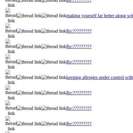
Re:?????????
making yourself far better along w
Re:?????????
Re:?????????
Re:?????????
keeping allergies under control with
Re:?????????
Re:?????????
Re:?????????