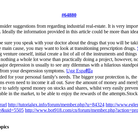
#64880
sider suggestions from regarding industrial real-estate. It is very impor
er. Ideally the information provided in this article could be more than
 be sure you speak with your doctor about the drugs that you will be taki
he main cause, you may want to look at transitioning prescription drugs.
nture oneself, initial create a list of all of the instruments and thing
 nothing a whole lot worse than practically doing a project, however, no
r depression is usually to see any dilemmas with a hilarious standpoint
re from your despression symptoms.
Ugg Espa帽a
eded for your personal family's needs. The bigger your protection is, t
eans even need to income it all out. Save the amount of money and mere
le to safely spend money on stocks and shares, whilst very easily preve
ailable in the market, to be able to enjoy the rewards of the attempts
rarl
http://tutorialgx.info/forum/member.php?u=84324
http://www.egle
le&uid=5505
http://www.bot918.com/cn/forum/member.php?action=pr
pics