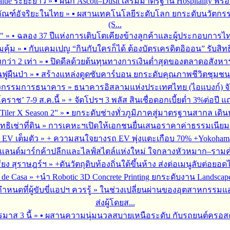
alue ระยะยาว
»
▪︎ ผนึก Ascott–Dusit เสริมมาตรฐาน Hospitality
ภัณฑ์อัจริยะในไทย
»
▪︎ ผสานเทคโนโลยีระดับโลก ยกระดับนวัตกรร
(S...
ร"
»
• ฉลอง 37 ปีแห่งการเติบโตเคียงข้างลูกค้าและผู้ประกอบการไ
มคุ้ม
»
▪︎ กับแคมเปญ “กินกับใครก็ได้ ต้องบัตรเครดิตอิออน” รับสิทธ
กว่า 2 เท่า
»
▪︎ ปิดดีลด้วยต้นทุนทางการเงินต่ำสุดของตลาดอสังหา
นฟูผืนป่า
»
▪︎ สร้างแหล่งดูดซับคาร์บอน ยกระดับคุณภาพชีวิตชุมชน
หน่งกรรมการธนาคาร
»
ธนาคารอิสลามแห่งประเทศไทย (ไอแบงก์) จัดการป
ราช’ 7-9 ส.ค.นี้
»
+ จัดโปรฯ 3 พลัส สินเชื่อดอกเบี้ยต่ำ 3%ต่อป
Tiler X Season 2”
»
▪︎ ยกระดับช่างทั่วภูมิภาคสู่มาตรฐานสากล เดิ
ิเช่าที่ดิน
»
การเคหะฯเปิดให้เอกชนยื่นเสนอราคาค่าธรรมเนียมการ
 EV เต็มตัว
»
+ ความสนใจยางรถ EV พุ่งแตะเกือบ 70% +Yokohama ข
งแลนด์มาร์กค้าปลีกและไลฟ์สไตล์แห่งใหม่ ใจกลางหัวหมาก–รามคำ
ียง สุราษฎร์ฯ
»
+ดันวัตถุดิบท้องถิ่นใต้ขึ้นห้าง ส่งต่อเมนูลับต่อ
 de Casa
»
+นำ Robotic 3D Concrete Printing ยกระดับงาน Landsc
นดที่ผู้ขับขี่แอปฯ ควรรู้
»
ในช่วงเปลี่ยนผ่านของอุตสาหกรรมแอป
ส่งผู้โดยส...
รมาส 3 นี้
»
▪︎ ผสานความนุ่มนวลสบายเหนือระดับ กับรถยนต์ครอสคันทร