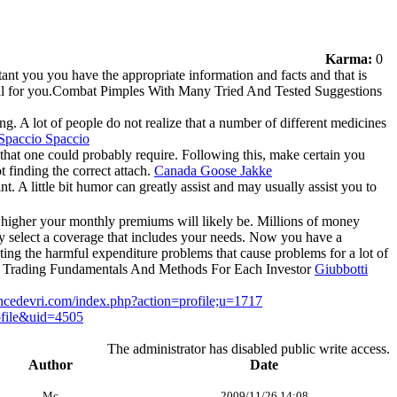
Karma:
0
tant you you have the appropriate information and facts and that is
 ideal for you.Combat Pimples With Many Tried And Tested Suggestions
ng. A lot of people do not realize that a number of different medicines
Spaccio Spaccio
s that one could probably require. Following this, make certain you
t finding the correct attach.
Canada Goose Jakke
. A little bit humor can greatly assist and may usually assist you to
he higher your monthly premiums will likely be. Millions of money
ly select a coverage that includes your needs. Now you have a
nting the harmful expenditure problems that cause problems for a lot of
.Stock Trading Fundamentals And Methods For Each Investor
Giubbotti
ncedevri.com/index.php?action=profile;u=1717
ofile&uid=4505
The administrator has disabled public write access.
Author
Date
Mc
2009/11/26 14:08