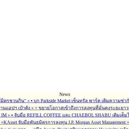
News
ซี่มิตรชวนกิน"
»
▪︎ บุก Parkside Market เซ็นทรัล พาร์ค เติมความซ่า
ผ่านแอปฯ เป๋าตัง
»
+ ขยายโอกาสเข้าถึงการลงทุนที่มั่นคงระยะยาวและ
G IM
»
▪︎ จับมือ REFILL COFFEE และ CHAEBOL SHABU เติมเต็มไลฟ์
»
+KAsset จับมือพันธมิตรการลงทุน J.P. Morgan Asset Management +รุก