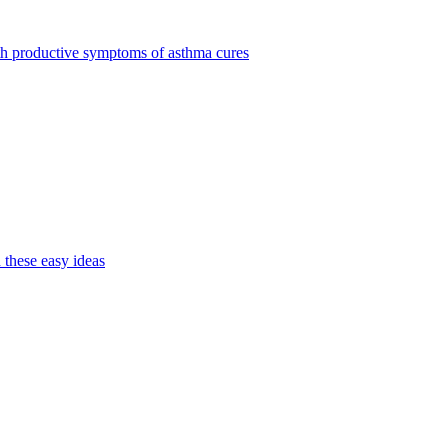
ith productive symptoms of asthma cures
 these easy ideas