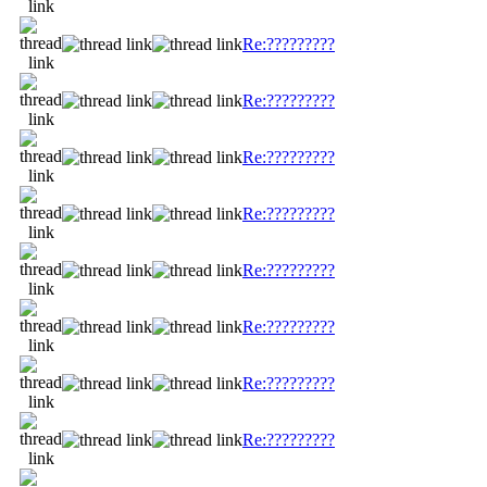
Re:?????????
Re:?????????
Re:?????????
Re:?????????
Re:?????????
Re:?????????
Re:?????????
Re:?????????