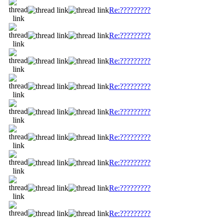
Re:?????????
Re:?????????
Re:?????????
Re:?????????
Re:?????????
Re:?????????
Re:?????????
Re:?????????
Re:?????????