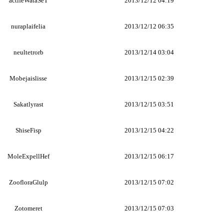
actifeWataSeT
2013/12/12 04:19
nuraplaifelia
2013/12/12 06:35
neultetrorb
2013/12/14 03:04
Mobejaislisse
2013/12/15 02:39
Sakatlyrast
2013/12/15 03:51
ShiseFisp
2013/12/15 04:22
MoleExpellHef
2013/12/15 06:17
ZoofloraGlulp
2013/12/15 07:02
Zotomeret
2013/12/15 07:03