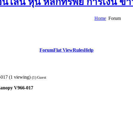
Home
Forum
Forum
Flat View
Rules
Help
017 (1 viewing)
(1) Guest
Canopy V966-017