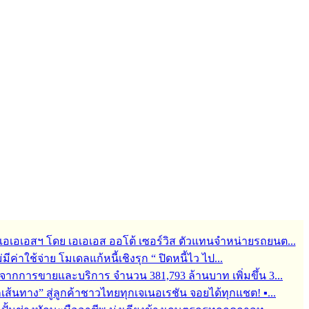
ช่ เอเอเอสฯ โดย เอเอเอส ออโต้ เซอร์วิส ตัวแทนจำหน่ายรถยนต...
ม่มีค่าใช้จ่าย โมเดลแก้หนี้เชิงรุก “ ปิดหนี้ไว ไป...
จากการขายและบริการ จำนวน 381,793 ล้านบาท เพิ่มขึ้น 3...
ุกเส้นทาง” สู่ลูกค้าชาวไทยทุกเจเนอเรชัน จอยได้ทุกแชต! ▪...