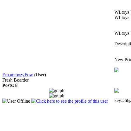
WLtoys 
WLtoys 
WLtoys 
Descript
New Pri
EmammozyFow
(User)
Fresh Boarder
Posts: 8
key:#6