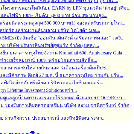
้อมปั้นช่างทักษะมืออาชีพ มุ่งเคียงข้างเกษตรกรทุกฤดูกาลท...
ครงการคอนโดมิเนียม EARN by LPN ชูแนวคิด ‘น่าอยู่’ เติมเ...
ละไฟฟ้า 100% เริ่มต้น 5,800 บาท ผ่อน 0% นานสูง...
6 พร้อมดีลแรงลดสูงสุด 500,000 บาท(1) จองและรับรถภายในว...
์สปอร์ตแห่ร่วมงานล้นหลาม บริษัท โตโยต้า มอเ...
s เปิดสินเชื่อ “ออมสิน เติมตังค์ เสริมสภาพคล่อง” วงเงิ...
บริษัท บริหารสินทรัพย์สุขุมวิท จำกัด (บสส.)...
่งยืน ธนาคารกรุงไทยจัดงาน Krungthai 60th Anniversary Gala ...
ร้างเสร็จสมบูรณ์ 100% พร้อมโอนกรรมสิทธิ์แ...
กับอาหารแซ่บให้สายกินตลอด 3 เดือน เครื่องดื่มเป๊ปซ...
มีศักภาพ ดีเดย์ 27 ส.ค. นี้ ธนาคารกรุงไทย ร่วมกับ บริษ...
สไตล์ระดับพรีเมียม บริษัท เอสเอไอซี มอเตอร์ –...
 Lifetime Investment Solutions สร้า...
 พร้อมดูแลลูกบ้านครบวงจรแบบไร้รอยต่อ ด้วยแอปฯ COCORO บ...
ม รองรับการเติบตลาดอาเซียน บริษัท สยาม ซานิทารีแวร์ จำกัด
ทย ผ่านกิจกรรม ประสบการณ์ และสิทธิพิเศษ ระหว...