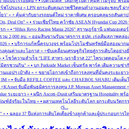
รขายแบบไร้รอยต่อ
»
▪︎ เปิดโมเดล “เลือกคูโบต้า คุ้มค่าไม่รู้จบ”พร
เสิร์ฟโปรแรง
»
LPN ยกระดับคุณภาพชีวิตคนทำงานอมตะชลบุรี ผ่านโ
่ยว’
»
+ คุ้มค่ากับยางรถยนต์ใหม่ ราคาพิเศษ ครอบคลุมรถสันดาป แ
On, Deal On”
»
▪︎ ร่วมเชียร์ไทย คว้าชัย ASEAN Hyundai Cup 202
มแรก
»
▪︎ “Hilux Revo Racing Mania 2026” สุราษฎร์ธานี แฟนมอเตอร
นรวม 2,000 ลบ.
»
ออมสินขานรับมาตรการ ธปท. เร่งเติมสภาพคล่อง SME
026
»
▪︎ บริการแก้หนี้ครบวงจร พร้อมโปรโมชันทรัพย์มือสองมากมาย 
สร้างคุณค่าและโอกาส
»
+ขับเคลื่อนเศรษฐกิจไทยสู่การเติบโตอย่างยั
»
▪︎ โชว์ความสำเร็จ “LIFE สาทร–นราธิวาส 22” ไพรเวตคอนโด ▪︎ ส
ซี่มิตรชวนกิน"
»
▪︎ บุก Parkside Market เซ็นทรัล พาร์ค เติมความซ่า
ผ่านแอปฯ เป๋าตัง
»
+ ขยายโอกาสเข้าถึงการลงทุนที่มั่นคงระยะยาวและ
G IM
»
▪︎ จับมือ REFILL COFFEE และ CHAEBOL SHABU เติมเต็มไลฟ์
»
+KAsset จับมือพันธมิตรการลงทุน J.P. Morgan Asset Management +รุก
alue ระยะยาว
»
▪︎ ผนึก Ascott–Dusit เสริมมาตรฐาน Hospitality
ภัณฑ์อัจริยะในไทย
»
▪︎ ผสานเทคโนโลยีระดับโลก ยกระดับนวัตกรร
(S...
ร"
»
• ฉลอง 37 ปีแห่งการเติบโตเคียงข้างลูกค้าและผู้ประกอบการไ