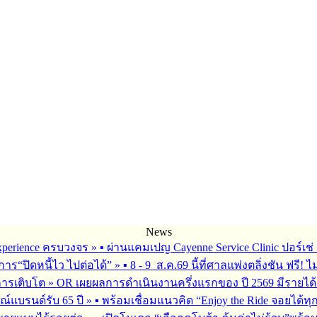
News
 Experience ครบวงจร
»
▪︎ ผ่านแคมเปญ Cayenne Service Clinic ปอร์เ
การ“ปิดหนี้ไว ไปต่อได้”
»
▪︎ 8 - 9 ส.ค.69 นี้ที่ศาลแพ่งตลิ่งชัน ฟรี! ไ
การเติบโต
»
OR เผยผลการดำเนินงานครึ่งแรกของ ปี 2569 มีรายได้
ณ์แบรนด์รับ 65 ปี
»
▪︎ พร้อมเชื่อมแนวคิด “Enjoy the Ride จอยได้ท