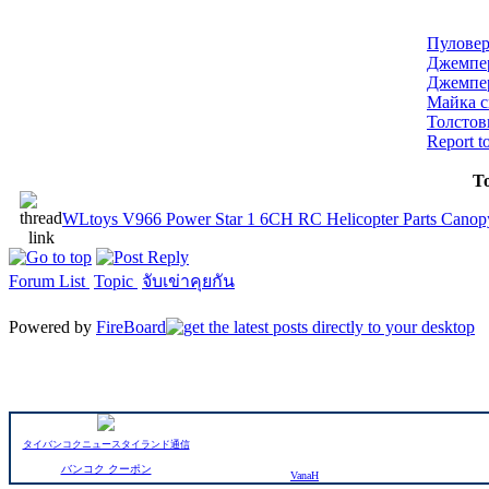
Пуловер
Джемпер
Джемпер
Майка с
Толстовк
Report t
To
WLtoys V966 Power Star 1 6CH RC Helicopter Parts Cano
Forum List
Topic
จับเข่าคุยกัน
Powered by
FireBoard
タイバンコクニュースタイランド通信
バンコク クーポン
VanaH