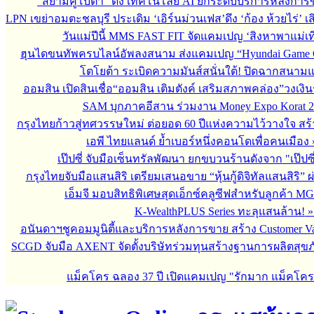
“สยามคูโบต้า” ดึง เทคโนโลยี AI ยกระดับบริการหลังกา
LPN เขย่าอมตะชลบุรี ประเดิม ‘เอิร์นม่วนเฟส’ดึง ‘ก้อง ห้วยไร่’ 
วันแม่ปีนี้ MMS FAST FIT จัดแคมเปญ ‘สิงหาพาแม่เที
ฮุนไดขนทัพครบไลน์อัพลงสนาม ส่งแคมเปญ “Hyundai Game 
โตโยต้า ระเบิดความมันส์สนั่นใต้! ปิดฉากสนา
ออมสิน เปิดสินเชื่อ“ออมสิน เติมตังค์ เสริมสภาพคล่อง”วงเงิ
SAM บุกภาคอีสาน ร่วมงาน Money Expo Korat 2
กรุงไทยก้าวสู่ทศวรรษใหม่ ต่อยอด 60 ปีแห่งความไว้วางใจ 
เอพี ไทยแลนด์ ย้ำเบอร์หนึ่งคอนโดเพื่อคนเมือง
เป๊ปซี่ จับมือเซ็นทรัลพัฒนา ยกขบวนร้านดังจาก "เป๊ป
กรุงไทยจับมือแสนสิริ เตรียมเสนอขาย “หุ้นกู้ดิจิทัลแสนสิริ” 
เอ็มจี มอบสิทธิพิเศษสุดเอ็กซ์คลูซีฟสำหรับลูกค้า M
K-WealthPLUS Series ทะลุแสนล้าน!
อนันดาฯชูคอมมูนิตี้และบริการหลังการขาย สร้าง Customer V
SCGD จับมือ AXENT จัดตั้งบริษัทร่วมทุนสร้างฐานการผลิตสุข
แม็คโคร ฉลอง 37 ปี เปิดแคมเปญ "รักมาก แม็คโค