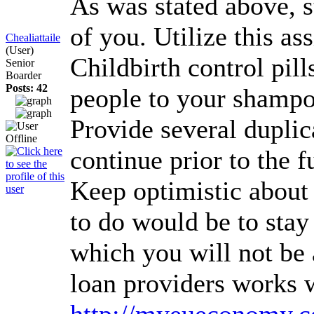
As was stated above, st
of you. Utilize this a
Chealiattaile
(User)
Childbirth control pil
Senior
Boarder
Posts: 42
people to your shampoo,
Provide several duplic
continue prior to the 
Keep optimistic about 
to do would be to stay
which you will not be 
loan providers works w
http://myeueconomy.c