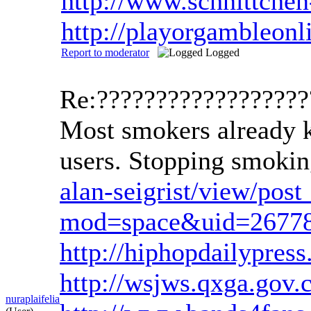
http://www.schnittche
http://playorgambleon
Report to moderator
Logged
Re:?????????????????
Most smokers already kn
users. Stopping smoking
alan-seigrist/view/pos
mod=space&uid=2677
http://hiphopdailypress
http://wsjws.qxga.gov
nuraplaifelia