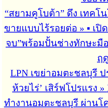
“สยามคูโบต้า” ดึง เทคโน
ขายแบบไร้รอยต่อ
»
▪︎ เป
จบ”พร้อมปั้นช่างทักษะมือ
ฤด
LPN เขย่าอมตะชลบุรี ประ
ห้วยไร่’ เสิร์ฟโปรแรง
»
ทำงานอมตะชลบุรี ผ่านโ