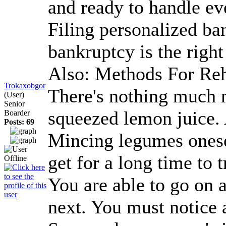
and ready to handle ev
Filing personalized ba
bankruptcy is the righ
Also: Methods For Reh
Trokaxobgor
There's nothing much m
(User)
Senior
squeezed lemon juice. A
Boarder
Posts: 69
Mincing legumes oneself
get for a long time to 
You are able to go on 
next. You must notice 