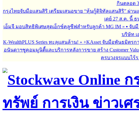
กินตลอด 3 เ
กรุงไทยจับมือแสนสิริ เตรียมเสนอขาย “หุ้นกู้ดิจิทัลแสนสิริ” ผ่าน
เดย์ 27 ส.ค. นี้
เอ็มจี มอบสิทธิพิเศษสุดเอ็กซ์คลูซีฟสำหรับลูกค้า MG IM
»
▪︎ จั
บริษัท เ
K-WealthPLUS Series ทะลุแสนล้าน!
»
+KAsset จับมือพันธมิตรการล
อนันดาฯชูคอมมูนิตี้และบริการหลังการขาย สร้าง Customer Val
ครบวงจรแบบไร้ร