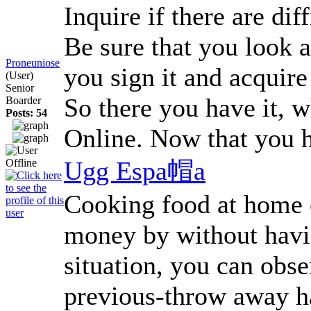
Inquire if there are di
Be sure that you look 
Proneuniose
you sign it and acquir
(User)
Senior
So there you have it, 
Boarder
Posts: 54
Online. Now that you h
Ugg Espa帽a
Cooking food at home c
money by without havin
situation, you can obse
previous-throw away ha