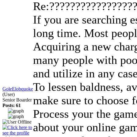
Re:????????????????
If you are searching e
long time. Most people
Acquiring a new charg
many people with poor
and utilize in any cas
To lessen baldness, a
GoleElobquoke
(User)
make sure to choose f
Senior Boarder
Posts: 61
Process your the game 
about your online gam