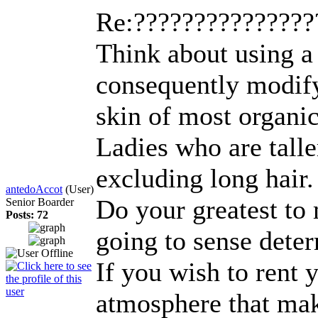
Re:??????????????
Think about using a 
consequently modify
skin of most organic
Ladies who are talle
excluding long hair.
antedoAccot
(User)
Do your greatest to
Senior Boarder
Posts: 72
going to sense deter
If you wish to rent 
atmosphere that mak