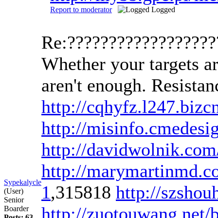
Report to moderator
Logged
Re:?????????????????
Whether your targets ar
aren't enough. Resistan
http://cqhyfz.l247.biz
http://misinfo.cmedesi
http://davidwolnik.com/
http://marymartinmd.co
Sypekalycle
1
,315818
http://szsho
(User)
Senior
http://zuotouwang.ne
Boarder
Posts: 63