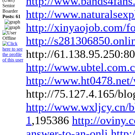
http://www.bands4fans
(User)
Senior
http://www.naturalsex
Boarder
Posts: 61
http://xinyaojob.com
http://s281306850.onlin
http://61.138.95.250:
http://www.ubtel.com
http://www.ht0478.net
http://75.127.4.165/bl
http://www.wxljcy.cn
1
,195386
http://ovin
answer-to-an-onli
http: