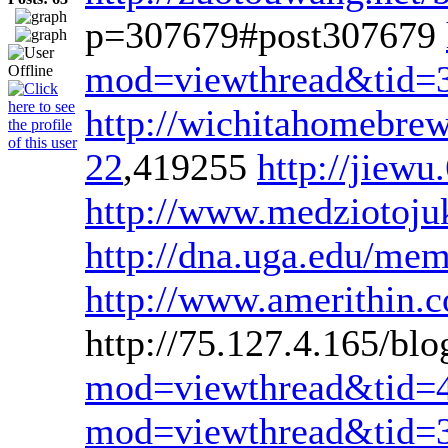
p=307679#post307679
mod=viewthread&tid=
http://wichitahomebre
22
,419255
http://jiew
http://www.medziotojuk
http://dna.uga.edu/me
http://www.amerithin.
http://75.127.4.165/bl
mod=viewthread&tid=
mod=viewthread&tid=