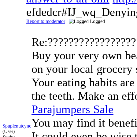
efdedcr#IJ_wq_Denyi
Report to moderator
Logged
Re:????????????????
Buy your very own bean
on your local grocery 
Your eating habits ar
the teeth. Make an eff
Parajumpers Sale
You may find it benefi
Spuplenutcync
(User)
It could even be wise
Senior