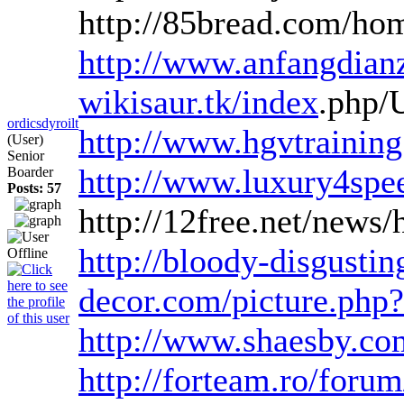
http://85bread.com/
http://www.anfangdian
wikisaur.tk/index
.php/
ordicsdyroilt
http://www.hgvtrainin
(User)
Senior
http://www.luxury4spe
Boarder
Posts: 57
http://12free.net/news
http://bloody-disgusti
decor.com/picture.php?
http://www.shaesby.c
http://forteam.ro/for