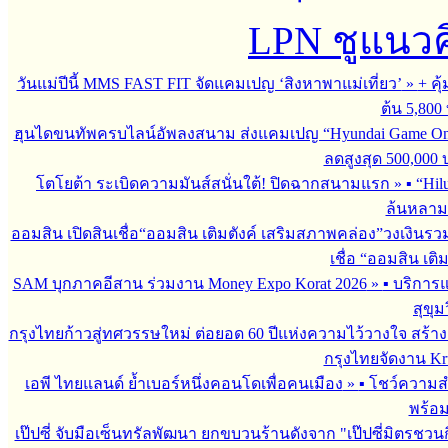
LPN ชูแนวคิด
วันแม่ปีนี้ MMS FAST FIT จัดแคมเปญ ‘สิงหาพาแม่เที่ยว’
»
+ คุ
ต้น 5,800
ฮุนไดขนทัพครบไลน์อัพลงสนาม ส่งแคมเปญ “Hyundai Game On
ลดสูงสุด 500,000
โตโยต้า ระเบิดความมันส์สนั่นใต้! ปิดฉากสนามแรก
»
▪︎ “H
ล้นหลาม 
ออมสิน เปิดสินเชื่อ“ออมสิน เติมตังค์ เสริมสภาพคล่อง”วงเงินรว
เชื่อ “ออมสิน เติ
SAM บุกภาคอีสาน ร่วมงาน Money Expo Korat 2026
»
▪︎ บริกา
สุขุม
กรุงไทยก้าวสู่ทศวรรษใหม่ ต่อยอด 60 ปีแห่งความไว้วางใจ สร
กรุงไทยจัดงาน Krun
เอพี ไทยแลนด์ ย้ำเบอร์หนึ่งคอนโดเพื่อคนเมือง
»
▪︎ โชว์ความ
พร้อม
เป๊ปซี่ จับมือเซ็นทรัลพัฒนา ยกขบวนร้านดังจาก "เป๊ปซี่มิตรชวน