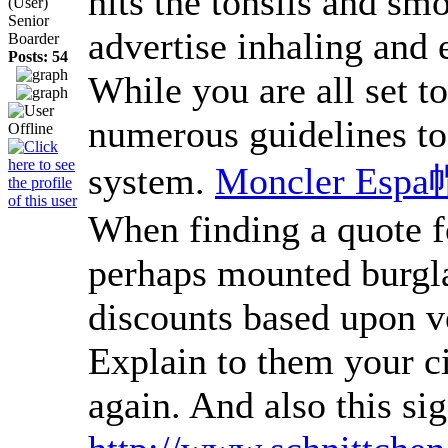
hits the tonsils and sm
(User)
Senior
advertise inhaling and 
Boarder
Posts: 54
While you are all set t
numerous guidelines tog
system.
Moncler Espa
When finding a quote fo
perhaps mounted burgla
discounts based upon ve
Explain to them your c
again. And also this si