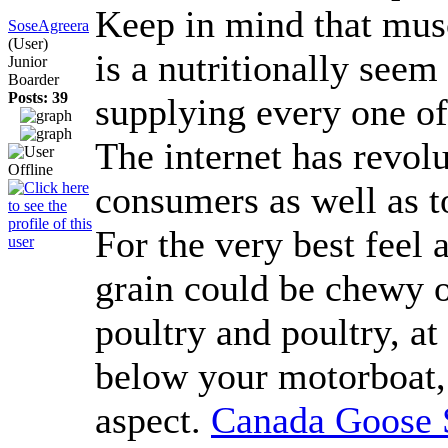
Keep in mind that musc
SoseAgreera
(User)
is a nutritionally seem
Junior
Boarder
Posts: 39
supplying every one of
The internet has revol
consumers as well as to
For the very best feel 
grain could be chewy or
poultry and poultry, at
below your motorboat, p
aspect.
Canada Goose 