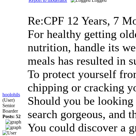
Report to moderator
Logged
Re:CPF
12 Years, 7 M
For healthy getting old
nutrition, handle its 
meals has resulted in s
To protect yourself fr
chipping or cracking yo
hoolohils
Should you be looking 
(User)
Senior
search gorgeous, and t
Boarder
Posts: 52
You could discover a gr