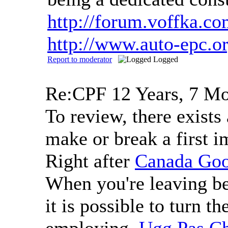
http://forum.voffka.
http://www.auto-epc.
Report to moderator
Logged
Re:CPF
12 Years, 7 M
To review, there exists
make or break a first i
Right after
Canada Go
When you're leaving beh
it is possible to turn t
employing.
Ugg Pas C