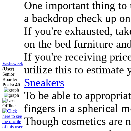
One important thing to 
a backdrop check up on 
If you're exhausted, tak
on the bed furniture an
If you're receiving pric
Vashsweek
utilize this to estimate
(User)
Senior
Sneakers
Boarder
Posts: 40
To be able to appropriat
fingers in a spherical 
Though cosmetics are no