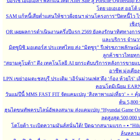
ปอร์เช่ เอเอเอสฯ พลิกแนวคิด After Sale สู่ Porsche Ownership
โดย เอเอเอส ออโต้ 
SAM แก้หนี้เสียต่ำแสนให้ชาวฝั่งธนฯ ผ่านโครงการ“ปิดหนี้ไว ไ
เชิงร
OR เผยผลการดำเนินงานครึ่งปีแรก 2569 ยังคงรักษาทิศทางกา
และบริการ จำนวน 3
มิตซูบิชิ มอเตอร์ส ประเทศไทย ส่ง “มิตซูรุ” รีเฟรชภาพลักษณ์แ
ลูกค้าชาวไทยทุกเ
“สยามคูโบต้า” ดึง เทคโนโลยี AI ยกระดับบริการหลังการขายแ
อาชีพ มุ่งเคี
LPN เขย่าอมตะชลบุรี ประเดิม ‘เอิร์นม่วนเฟส’ดึง ‘ก้อง ห้วยไร่’ 
คอนโดมิเนียม EARN by
วันแม่ปีนี้ MMS FAST FIT จัดแคมเปญ ‘สิงหาพาแม่เที่ยว’
»
+ คุ
ต้น 5,800
ฮุนไดขนทัพครบไลน์อัพลงสนาม ส่งแคมเปญ “Hyundai Game On
ลดสูงสุด 500,000
โตโยต้า ระเบิดความมันส์สนั่นใต้! ปิดฉากสนามแรก
»
▪︎ “H
ล้นหลาม 