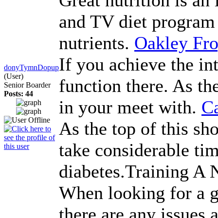
and TV diet program s
nutrients.
Oakley Fro
If you achieve the in
donyTymnDopup
(User)
function there. As th
Senior Boarder
Posts: 44
in your meet with.
C
As the top of this sh
take considerable tim
diabetes.Training A 
When looking for a gr
there are any issues 