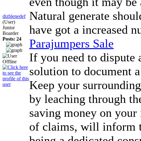
even though it may be a
Natural generate shoul
dizblenedef
(User)
have got a increased nu
Junior
Boarder
Posts: 24
Parajumpers Sale
If you need to dispute 
solution to document a 
Keep your surrounding w
by leaching through the
saving money on your i
of claims, will inform
being a dedicated con