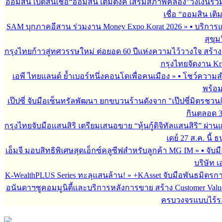
ออมสิน เปิดสินเชื่อ“ออมสิน เติมตังค์ เสริมสภาพคล่อง”วงเงินรว
เชื่อ “ออมสิน เติ
SAM บุกภาคอีสาน ร่วมงาน Money Expo Korat 2026
»
▪︎ บริกา
สุขุม
กรุงไทยก้าวสู่ทศวรรษใหม่ ต่อยอด 60 ปีแห่งความไว้วางใจ สร
กรุงไทยจัดงาน Krun
เอพี ไทยแลนด์ ย้ำเบอร์หนึ่งคอนโดเพื่อคนเมือง
»
▪︎ โชว์ความ
พร้อม
เป๊ปซี่ จับมือเซ็นทรัลพัฒนา ยกขบวนร้านดังจาก "เป๊ปซี่มิตรชวน
กินตลอด 3 เ
กรุงไทยจับมือแสนสิริ เตรียมเสนอขาย “หุ้นกู้ดิจิทัลแสนสิริ” ผ่าน
เดย์ 27 ส.ค. นี้
เอ็มจี มอบสิทธิพิเศษสุดเอ็กซ์คลูซีฟสำหรับลูกค้า MG IM
»
▪︎ จั
บริษัท เ
K-WealthPLUS Series ทะลุแสนล้าน!
»
+KAsset จับมือพันธมิตรการล
อนันดาฯชูคอมมูนิตี้และบริการหลังการขาย สร้าง Customer Val
ครบวงจรแบบไร้ร