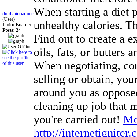
When starting a diet p
dubUntonadunc
(User)
unhealthy calories. T
Junior Boarder
Posts: 24
Find out to create a e
oils, fats, or butters
When negotiating, con
selling or obtain, you
around you as opposed 
cleaning up job that m
you're carried out!
Mo
http://internetignit