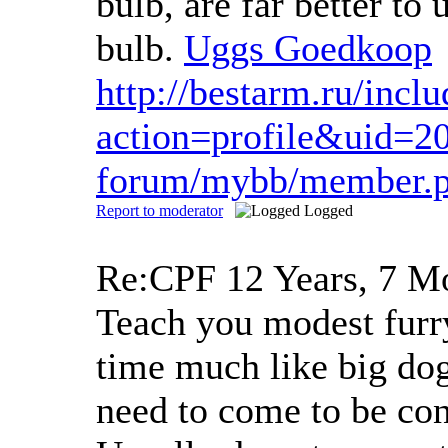
bulb, are far better to
bulb.
Uggs Goedkoop
http://bestarm.ru/inc
action=profile&uid=2
forum/mybb/member.p
Report to moderator
Logged
Re:CPF
12 Years, 7 M
Teach you modest furry
time much like big do
need to come to be co