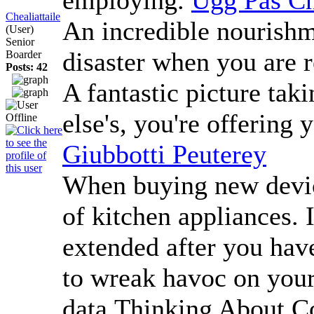
Chealiattaile
An incredible nourishme
(User)
Senior
disaster when you are r
Boarder
Posts: 42
A fantastic picture tak
else's, you're offering
Giubbotti Peuterey
When buying new device
of kitchen appliances. 
extended after you have
to wreak havoc on your 
data.Thinking About Co