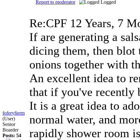
Report to moderator
Logged
Re:CPF
12 Years, 7 M
If are generating a sal
dicing them, then blot 
onions together with t
An excellent idea to r
that if you've recently 
It is a great idea to a
foferyfierm
normal water, and more
(User)
Senior
rapidly shower room is
Boarder
Posts: 54