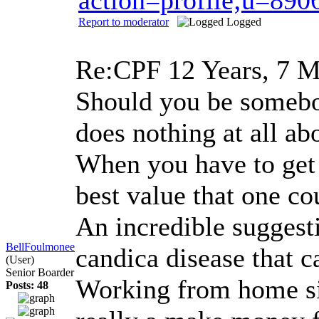
Report to moderator
Logged
Re:CPF
12 Years, 7 
Should you be somebody
does nothing at all ab
When you have to get s
best value that one co
An incredible suggest
BellFoulmonee
candica disease that c
(User)
Senior Boarder
Working from home sig
Posts: 48