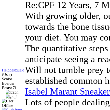
Re:CPF
12 Years, 7 M
With growing older, ou
towards the bone tissu
your diet. You may co
The quantitative steps
anticipate seeing a re
Will not tumble prey t
Heiddestqueld
(User)
established common how
Senior
Boarder
Posts: 71
Isabel Marant Sneake
Lots of people dealing