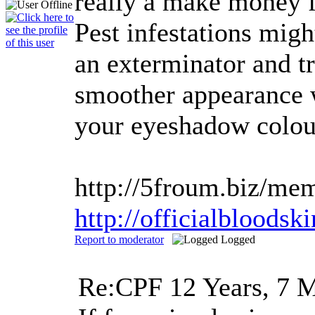
really a make money f
Pest infestations migh
an exterminator and t
smoother appearance w
your eyeshadow colour 
http://5froum.biz/me
http://officialblood
Report to moderator
Logged
Re:CPF
12 Years, 7 