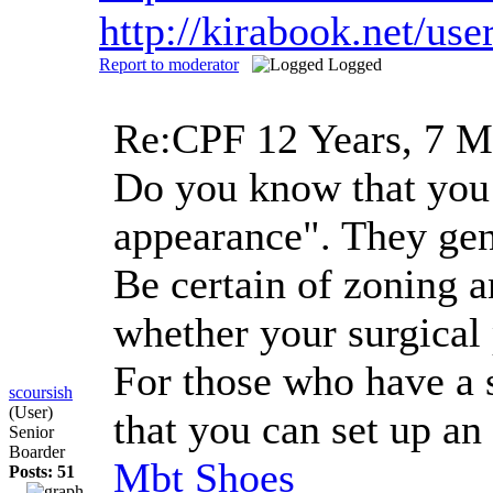
http://kirabook.net/us
Report to moderator
Logged
Re:CPF
12 Years, 7 M
Do you know that you h
appearance". They gene
Be certain of zoning a
whether your surgical 
For those who have a s
scoursish
(User)
that you can set up an
Senior
Boarder
Mbt Shoes
Posts: 51