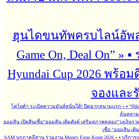
ฮุนไดขนทัพครบไลน์อัพ
Game On, Deal On”
»
▪︎
Hyundai Cup 2026 พร้อมด
จองและร
โตโยต้า ระเบิดความมันส์สนั่นใต้! ปิดฉากสนามแรก
»
▪︎ “H
ล้นหลาม 
ออมสิน เปิดสินเชื่อ“ออมสิน เติมตังค์ เสริมสภาพคล่อง”วงเงินรว
เชื่อ “ออมสิน เติ
SAM บุกภาคอีสาน ร่วมงาน Money Expo Korat 2026
»
▪︎ บริกา