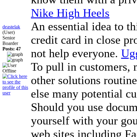
Nike High Heels
An essential idea to th
deastelak
(User)
credit card in close p
Senior
Boarder
Posts: 47
not help everyone.
Ug
To pull in customers, 
other solutions routin
else many potential cu
Should you use documen
yourself with your gou
web sites including Fa