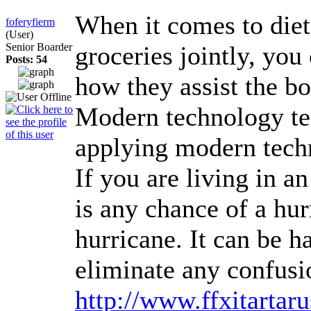
When it comes to diet
foferyfierm
(User)
Senior Boarder
groceries jointly, you
Posts: 54
how they assist the bo
Modern technology tec
applying modern techn
If you are living in a
is any chance of a hu
hurricane. It can be h
eliminate any confusi
http://www.ffxitarta