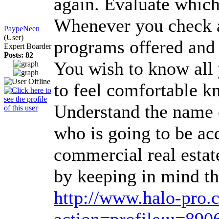
again. Evaluate which
Whenever you check ar
PaypeNeen
(User)
programs offered and 
Expert Boarder
Posts: 82
You wish to know all y
to feel comfortable k
Understand the name of
who is going to be ac
commercial real estat
by keeping in mind t
http://www.halo-pro
action=profile;u=890