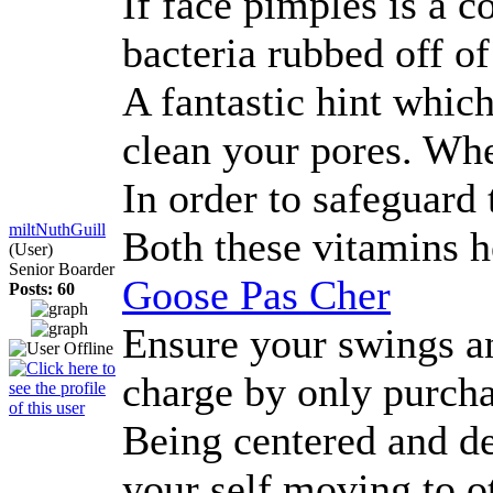
If face pimples is a c
bacteria rubbed off o
A fantastic hint whic
clean your pores. Whe
In order to safeguard 
miltNuthGuill
Both these vitamins h
(User)
Senior Boarder
Goose Pas Cher
Posts: 60
Ensure your swings an
charge by only purcha
Being centered and de
your self moving to o