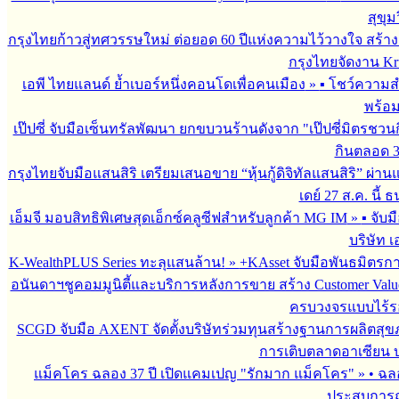
สุขุม
กรุงไทยก้าวสู่ทศวรรษใหม่ ต่อยอด 60 ปีแห่งความไว้วางใจ สร
กรุงไทยจัดงาน Krun
เอพี ไทยแลนด์ ย้ำเบอร์หนึ่งคอนโดเพื่อคนเมือง
»
▪︎ โชว์ความ
พร้อม
เป๊ปซี่ จับมือเซ็นทรัลพัฒนา ยกขบวนร้านดังจาก "เป๊ปซี่มิตรชวน
กินตลอด 3 เ
กรุงไทยจับมือแสนสิริ เตรียมเสนอขาย “หุ้นกู้ดิจิทัลแสนสิริ” ผ่าน
เดย์ 27 ส.ค. นี้
เอ็มจี มอบสิทธิพิเศษสุดเอ็กซ์คลูซีฟสำหรับลูกค้า MG IM
»
▪︎ จั
บริษัท เ
K-WealthPLUS Series ทะลุแสนล้าน!
»
+KAsset จับมือพันธมิตรการล
อนันดาฯชูคอมมูนิตี้และบริการหลังการขาย สร้าง Customer Val
ครบวงจรแบบไร้ร
SCGD จับมือ AXENT จัดตั้งบริษัทร่วมทุนสร้างฐานการผลิตสุ
การเติบตลาดอาเซียน บร
แม็คโคร ฉลอง 37 ปี เปิดแคมเปญ "รักมาก แม็คโคร"
»
• ฉล
ประสบการณ์