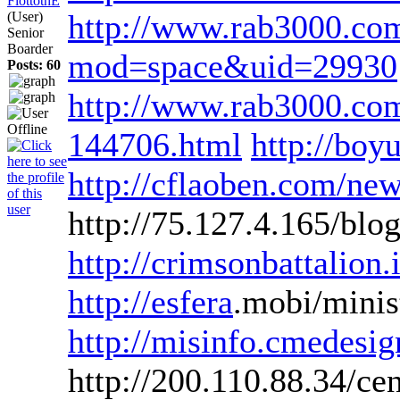
FlottothE
http://www.rab3000.com/
(User)
Senior
Boarder
mod=space&uid=29930
Posts: 60
http://www.rab3000.com/
144706.html
http://boy
http://cflaoben.com/ne
http://75.127.4.165/bl
http://crimsonbattalion.
http://esfera
.mobi/minis
http://misinfo.cmedesi
http://200.110.88.34/