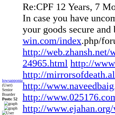
Re:CPF
12 Years, 7 M
In case you have uncomm
your goods secure and 
win.com/index
.php/fo
http://web.zhansh.net
24965.html
http://www
http://mirrorsofdeath.
lowsapponia
http://www.naveedbaig.
(User)
Senior
http://www.025176.c
Boarder
Posts: 52
http://www.ejahan.org/