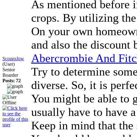
As mentioned before in
crops. By utilizing th
On your own homeowners
and also the discount 
Abercrombie And Fit
ScouroJow
(User)
Try to determine some 
Senior
Boarder
Posts: 72
diverse. So, it is per
You might be able to g
usually have to have a
Keep in mind that the 