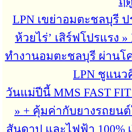
ฤด
LPN เขย่าอมตะชลบุรี ประ
ห้วยไร่’ เสิร์ฟโปรแรง
»
ทำงานอมตะชลบุรี ผ่านโ
LPN ชูแนวคิด
วันแม่ปีนี้ MMS FAST FIT
»
+ คุ้มค่ากับยางรถยน
สันดาป และไฟฟ้า 100% เร