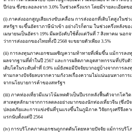
ปีก่อน ซึ่งชะลอลงจาก 3.0% ในช่วงครึ่งแรก โดยมีรายละเอียดของป
(i) ภาคส่งออกสูญเสียแรงขับเคลื่อน การส่งออกที่เติบโตสูงในช่วง
สหรัฐฯ จะขึ้นอัตราภาษีนำเข้า อย่างไรก็ตาม ในช่วงครึ่งหลังขอ
เมษายนเป็นอัตรา 19% มีผลบังคับใช้ตั้งแต่วันที่ 7 สิงหาคม 
ว่าการส่งออกของไทยทั้งปี 2568 จะขยายตัวเพียง 3.5%
(ii) การลงทุนภาคเอกชนเผชิญความท้าทายที่เพิ่มขึ้น แม้การลงท
ผลจากฐานที่ต่ำในปี 2567 และการผลิตภาคอุตสาหกรรมที่ปรับตัว
เติบโตในระดับต่ำที่ 0.9% แม้ยังพอมีปัจจัยบวกอยู่บ้างจากก
ท่ามกลางปัจจัยลบจากความกังวลเรื่องความไม่แน่นอนทางการเมื
จากนโยบายการค้าของสหรัฐฯ
(iii) ภาคท่องเที่ยวมีแนวโน้มหดตัวเป็นปีแรกหลังฟื้นตัวจากโควิด
สาเหตุหลักมาจากการลดลงอย่างมากของนักท่องเที่ยวจีน (ซึ่งปัจจ
ปลอดภัยและการแข่งขันที่รุนแรงขึ้นในภูมิภาค วิจัยกรุงศรีจึงค
แรกนับตั้งแต่ปี 2564
(iv) การบริโภคภาคเอกชนถูกกดดันโดยหลายปัจจัย แม้การบริโ