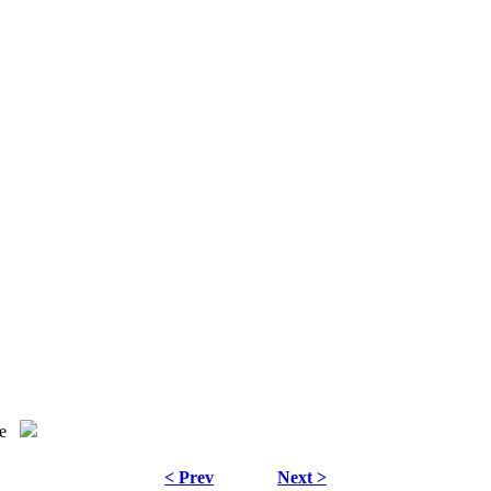
e
< Prev
Next >