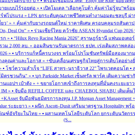
ณ์แบรนด์รับ 65 ปี
»
▪︎ พร้อมเชื่อมแนวคิด “Enjoy the Ride จอยได้ท
รขายแบบไร้รอยต่อ
»
▪︎ เปิดโมเดล “เลือกคูโบต้า คุ้มค่าไม่รู้จบ”พร
เสิร์ฟโปรแรง
»
LPN ยกระดับคุณภาพชีวิตคนทำงานอมตะชลบุรี ผ่านโ
่ยว’
»
+ คุ้มค่ากับยางรถยนต์ใหม่ ราคาพิเศษ ครอบคลุมรถสันดาป แ
On, Deal On”
»
▪︎ ร่วมเชียร์ไทย คว้าชัย ASEAN Hyundai Cup 202
มแรก
»
▪︎ “Hilux Revo Racing Mania 2026” สุราษฎร์ธานี แฟนมอเตอร
นรวม 2,000 ลบ.
»
ออมสินขานรับมาตรการ ธปท. เร่งเติมสภาพคล่อง SME
026
»
▪︎ บริการแก้หนี้ครบวงจร พร้อมโปรโมชันทรัพย์มือสองมากมาย 
สร้างคุณค่าและโอกาส
»
+ขับเคลื่อนเศรษฐกิจไทยสู่การเติบโตอย่างยั
»
▪︎ โชว์ความสำเร็จ “LIFE สาทร–นราธิวาส 22” ไพรเวตคอนโด ▪︎ ส
ซี่มิตรชวนกิน"
»
▪︎ บุก Parkside Market เซ็นทรัล พาร์ค เติมความซ่า
ผ่านแอปฯ เป๋าตัง
»
+ ขยายโอกาสเข้าถึงการลงทุนที่มั่นคงระยะยาวและ
G IM
»
▪︎ จับมือ REFILL COFFEE และ CHAEBOL SHABU เติมเต็มไลฟ์
»
+KAsset จับมือพันธมิตรการลงทุน J.P. Morgan Asset Management +รุก
alue ระยะยาว
»
▪︎ ผนึก Ascott–Dusit เสริมมาตรฐาน Hospitality
ภัณฑ์อัจริยะในไทย
»
▪︎ ผสานเทคโนโลยีระดับโลก ยกระดับนวัตกรร
(S...