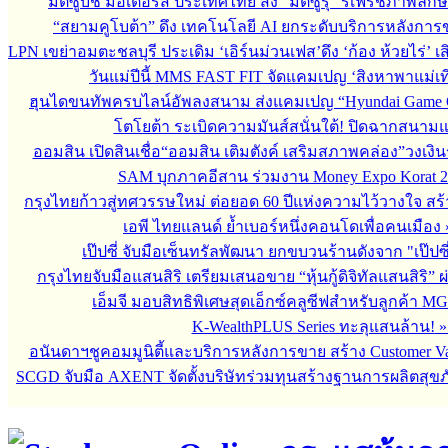
มิตซูบิชิ มอเตอร์ส ประเทศไทย ส่ง “มิตซูรุ” รีเฟรชภาพลักษ
“สยามคูโบต้า” ดึง เทคโนโลยี AI ยกระดับบริการหลังกา
LPN เขย่าอมตะชลบุรี ประเดิม ‘เอิร์นม่วนเฟส’ดึง ‘ก้อง ห้วยไร่’ 
วันแม่ปีนี้ MMS FAST FIT จัดแคมเปญ ‘สิงหาพาแม่เที
ฮุนไดขนทัพครบไลน์อัพลงสนาม ส่งแคมเปญ “Hyundai Game 
โตโยต้า ระเบิดความมันส์สนั่นใต้! ปิดฉากสนา
ออมสิน เปิดสินเชื่อ“ออมสิน เติมตังค์ เสริมสภาพคล่อง”วงเงิ
SAM บุกภาคอีสาน ร่วมงาน Money Expo Korat 2
กรุงไทยก้าวสู่ทศวรรษใหม่ ต่อยอด 60 ปีแห่งความไว้วางใจ 
เอพี ไทยแลนด์ ย้ำเบอร์หนึ่งคอนโดเพื่อคนเมือง
เป๊ปซี่ จับมือเซ็นทรัลพัฒนา ยกขบวนร้านดังจาก "เป๊ป
กรุงไทยจับมือแสนสิริ เตรียมเสนอขาย “หุ้นกู้ดิจิทัลแสนสิริ” 
เอ็มจี มอบสิทธิพิเศษสุดเอ็กซ์คลูซีฟสำหรับลูกค้า M
K-WealthPLUS Series ทะลุแสนล้าน!
อนันดาฯชูคอมมูนิตี้และบริการหลังการขาย สร้าง Customer V
SCGD จับมือ AXENT จัดตั้งบริษัทร่วมทุนสร้างฐานการผลิตสุข