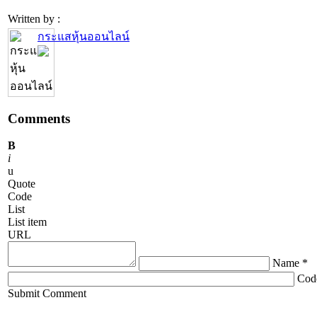
Written by :
กระแสหุ้นออนไลน์
Comments
B
i
u
Quote
Code
List
List item
URL
Name *
Cod
ChronoComments by
Joomla Professional Solutions
Submit Comment