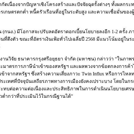
ัดเนื่องจากปัญหาเชิงโครงสร้างและปัจจัยฉุดรั้งต่างๆ ทั้งผลกร
รเกษตรตกต่ำ หนี้ครัวเรือนที่อยู่ในระดับสูง และความเชื่อมั่นข
ง.) มีโอกาสจะปรับลดอัตราดอกเบี้ยนโยบายลงอีก 1-2 ครั้ง ภายใน
ึงตัว ขณะที่อัตราเงินเฟ้อทั่วไปเฉลี่ยปี 2568 มีแนวโน้มอยู่ในระด
้
สายงานวิจัย ธนาคารกรุงศรีอยุธยา จำกัด (มหาชน) กล่าวว่า “ในภา
พาะมาตรการภาษีนำเข้าของสหรัฐฯ และผลพวงจากข้อตกลงการค้าไท
ำเข้าจากสหรัฐฯ ซึ่งสร้างความเสี่ยงภาวะ Twin Influx หรือการไห
นประเทศที่ปัจจุบันเสถียรภาพทางการเมืองยังคงเปราะบาง โดยในกร
ระทบต่อความต่อเนื่องและประสิทธิภาพในการดำเนินนโยบายเศรษ
ต่ำกว่าที่ประเมินไว้ในกรณีฐานได้”