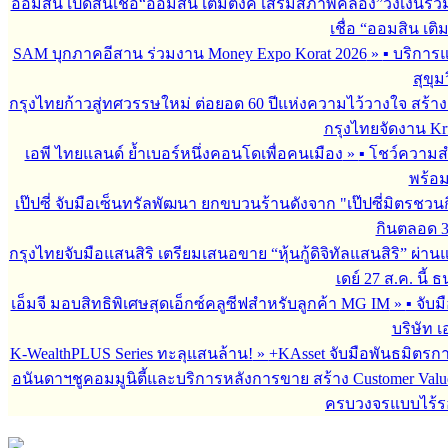
ออมสิน เปิดสินเชื่อ“ออมสิน เติมตังค์ เสริมสภาพคล่อง”วงเงินรว
เชื่อ “ออมสิน เติ
SAM บุกภาคอีสาน ร่วมงาน Money Expo Korat 2026
»
▪︎ บริกา
สุขุม
กรุงไทยก้าวสู่ทศวรรษใหม่ ต่อยอด 60 ปีแห่งความไว้วางใจ สร
กรุงไทยจัดงาน Krun
เอพี ไทยแลนด์ ย้ำเบอร์หนึ่งคอนโดเพื่อคนเมือง
»
▪︎ โชว์ความ
พร้อม
เป๊ปซี่ จับมือเซ็นทรัลพัฒนา ยกขบวนร้านดังจาก "เป๊ปซี่มิตรชวน
กินตลอด 3 เ
กรุงไทยจับมือแสนสิริ เตรียมเสนอขาย “หุ้นกู้ดิจิทัลแสนสิริ” ผ่าน
เดย์ 27 ส.ค. นี้
เอ็มจี มอบสิทธิพิเศษสุดเอ็กซ์คลูซีฟสำหรับลูกค้า MG IM
»
▪︎ จั
บริษัท เ
K-WealthPLUS Series ทะลุแสนล้าน!
»
+KAsset จับมือพันธมิตรการล
อนันดาฯชูคอมมูนิตี้และบริการหลังการขาย สร้าง Customer Val
ครบวงจรแบบไร้ร