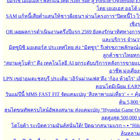
ปอร์เช่ เอเอเอสฯ พลิกแนวคิด After Sale สู่ Porsche Ownership
โดย เอเอเอส ออโต้ 
SAM แก้หนี้เสียต่ำแสนให้ชาวฝั่งธนฯ ผ่านโครงการ“ปิดหนี้ไว ไ
เชิงร
OR เผยผลการดำเนินงานครึ่งปีแรก 2569 ยังคงรักษาทิศทางกา
และบริการ จำนวน 3
มิตซูบิชิ มอเตอร์ส ประเทศไทย ส่ง “มิตซูรุ” รีเฟรชภาพลักษณ์แ
ลูกค้าชาวไทยทุกเ
“สยามคูโบต้า” ดึง เทคโนโลยี AI ยกระดับบริการหลังการขายแ
อาชีพ มุ่งเคี
LPN เขย่าอมตะชลบุรี ประเดิม ‘เอิร์นม่วนเฟส’ดึง ‘ก้อง ห้วยไร่’ 
คอนโดมิเนียม EARN by
วันแม่ปีนี้ MMS FAST FIT จัดแคมเปญ ‘สิงหาพาแม่เที่ยว’
»
+ คุ
ต้น 5,800
ฮุนไดขนทัพครบไลน์อัพลงสนาม ส่งแคมเปญ “Hyundai Game On
ลดสูงสุด 500,000
โตโยต้า ระเบิดความมันส์สนั่นใต้! ปิดฉากสนามแรก
»
▪︎ “H
ล้นหลาม 