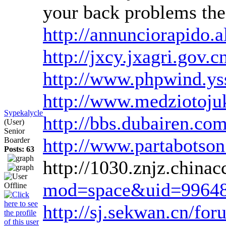
your back problems th
http://annunciorapido.
http://jxcy.jxagri.gov
http://www.phpwind.ys
http://www.medziotojuk
Sypekalycle
http://bbs.dubairen.
(User)
Senior
http://www.partabotson
Boarder
Posts: 63
http://1030.znjz.china
mod=space&uid=9964
http://sj.sekwan.cn/