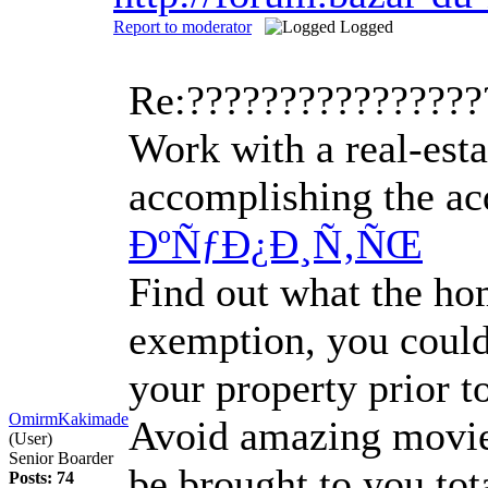
Report to moderator
Logged
Re:???????????????
Work with a real-esta
accomplishing the acq
ÐºÑƒÐ¿Ð¸Ñ‚ÑŒ
Find out what the hom
exemption, you could 
your property prior to
OmirmKakimade
Avoid amazing movies 
(User)
Senior Boarder
be brought to you tot
Posts: 74