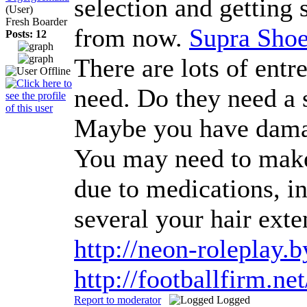
selection and getting 
(User)
Fresh Boarder
from now.
Supra Shoe
Posts: 12
There are lots of entr
need. Do they need a 
Maybe you have damaged
You may need to make 
due to medications, i
several your hair ext
http://neon-roleplay.
http://footballfirm.n
Report to moderator
Logged