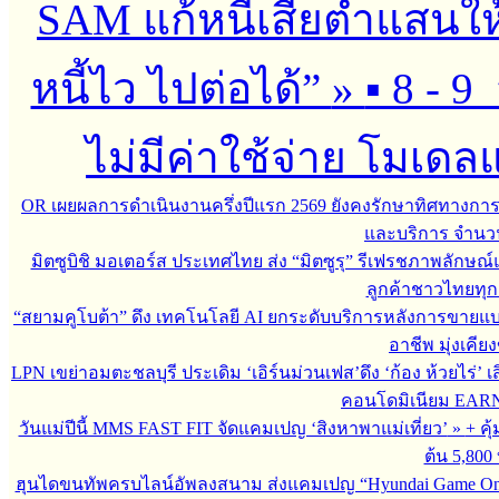
SAM แก้หนี้เสียต่ำแสนใ
หนี้ไว ไปต่อได้”
»
▪︎ 8 - 9
ไม่มีค่าใช้จ่าย โมเดลแก
OR เผยผลการดำเนินงานครึ่งปีแรก 2569 ยังคงรักษาทิศทางกา
และบริการ จำนวน 3
มิตซูบิชิ มอเตอร์ส ประเทศไทย ส่ง “มิตซูรุ” รีเฟรชภาพลักษณ์แ
ลูกค้าชาวไทยทุกเ
“สยามคูโบต้า” ดึง เทคโนโลยี AI ยกระดับบริการหลังการขายแ
อาชีพ มุ่งเคี
LPN เขย่าอมตะชลบุรี ประเดิม ‘เอิร์นม่วนเฟส’ดึง ‘ก้อง ห้วยไร่’ 
คอนโดมิเนียม EARN by
วันแม่ปีนี้ MMS FAST FIT จัดแคมเปญ ‘สิงหาพาแม่เที่ยว’
»
+ คุ
ต้น 5,800
ฮุนไดขนทัพครบไลน์อัพลงสนาม ส่งแคมเปญ “Hyundai Game On