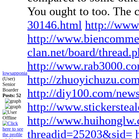
You ought to too. The 
30146.html
http://www
http://www.biencomme
clan.net/board/thread
http://www.rab3000.com
lowsapponia
http://zhuoyichuzu.co
(User)
Senior
http://diy100.com/new
Boarder
Posts: 52
http://www.stickersteal
http://www.huihonglw
threadid=25203&sid=