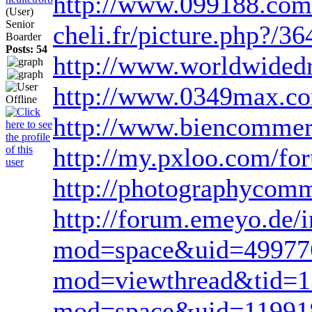
http://www.099188.com/
(User)
Senior
cheli.fr/picture.php?/36
Boarder
Posts: 54
http://www.worldwided
http://www.0349max.c
http://www.biencomme
http://my.pxloo.com/f
http://photographycomm
http://forum.emeyo.de
mod=space&uid=49977
mod=viewthread&tid=
mod=space&uid=11991