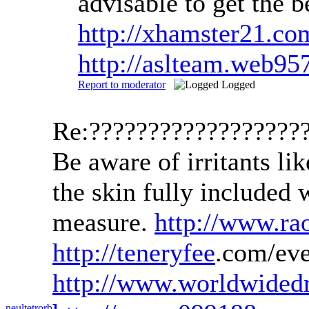
advisable to get the 
http://xhamster21.c
http://aslteam.web95
Report to moderator
Logged
Re:??????????????????
Be aware of irritants li
the skin fully included 
measure.
http://www.r
http://teneryfee
.com/ev
http://www.worldwided
neultetrorb