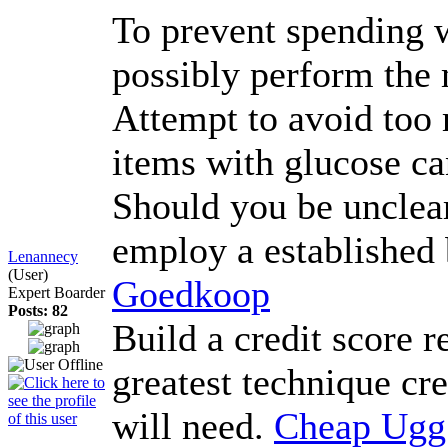
To prevent spending w
possibly perform the 
Attempt to avoid too 
items with glucose can
Should you be unclear
employ a established 
Lenannecy
(User)
Goedkoop
Expert Boarder
Posts: 82
Build a credit score 
greatest technique cre
will need.
Cheap Ugg