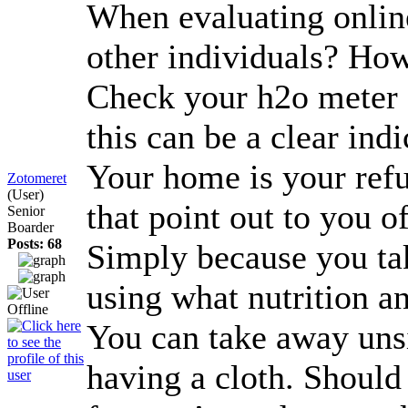
When evaluating online 
other individuals? How
Check your h2o meter c
this can be a clear in
Your home is your refug
Zotomeret
(User)
that point out to you o
Senior
Boarder
Posts: 68
Simply because you tak
using what nutrition a
You can take away unsi
having a cloth. Should 