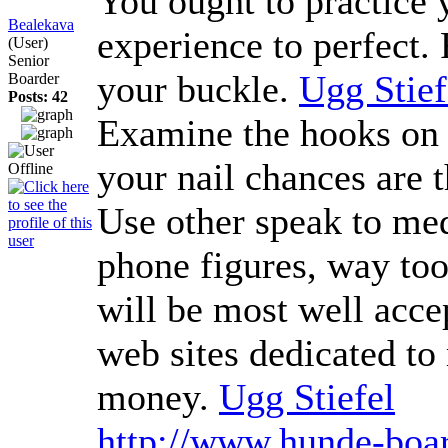
You ought to practice 
Bealekava
experience to perfect.
(User)
Senior
your buckle.
Ugg Stief
Boarder
Posts: 42
Examine the hooks on y
your nail chances are t
Use other speak to med
phone figures, way too.
will be most well acce
web sites dedicated to
money.
Ugg Stiefel
http://www.hunde-boa