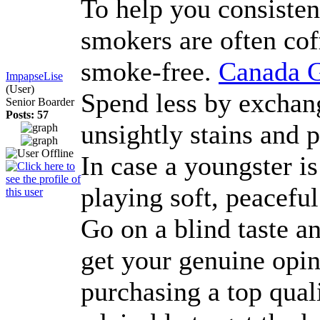
To help you consisten
smokers are often cof
smoke-free.
Canada G
ImpapseLise
(User)
Spend less by exchang
Senior Boarder
Posts: 57
unsightly stains and 
In case a youngster is
playing soft, peacefu
Go on a blind taste an
get your genuine opini
purchasing a top quali