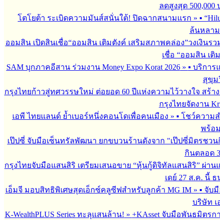
ลดสูงสุด 500,000
โตโยต้า ระเบิดความมันส์สนั่นใต้! ปิดฉากสนามแรก
»
▪︎ “H
ล้นหลาม 
ออมสิน เปิดสินเชื่อ“ออมสิน เติมตังค์ เสริมสภาพคล่อง”วงเงินรว
เชื่อ “ออมสิน เติ
SAM บุกภาคอีสาน ร่วมงาน Money Expo Korat 2026
»
▪︎ บริกา
สุขุม
กรุงไทยก้าวสู่ทศวรรษใหม่ ต่อยอด 60 ปีแห่งความไว้วางใจ สร
กรุงไทยจัดงาน Krun
เอพี ไทยแลนด์ ย้ำเบอร์หนึ่งคอนโดเพื่อคนเมือง
»
▪︎ โชว์ความ
พร้อม
เป๊ปซี่ จับมือเซ็นทรัลพัฒนา ยกขบวนร้านดังจาก "เป๊ปซี่มิตรชวน
กินตลอด 3 เ
กรุงไทยจับมือแสนสิริ เตรียมเสนอขาย “หุ้นกู้ดิจิทัลแสนสิริ” ผ่าน
เดย์ 27 ส.ค. นี้
เอ็มจี มอบสิทธิพิเศษสุดเอ็กซ์คลูซีฟสำหรับลูกค้า MG IM
»
▪︎ จั
บริษัท เ
K-WealthPLUS Series ทะลุแสนล้าน!
»
+KAsset จับมือพันธมิตรการล