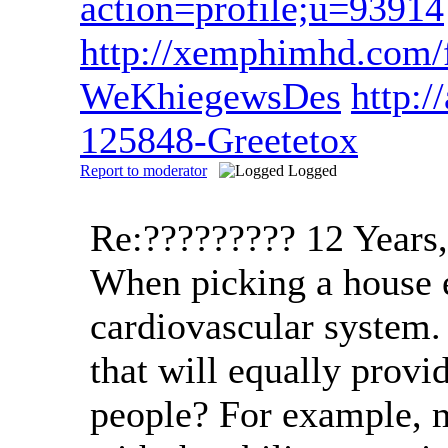
action=profile;u=93914
http://xemphimhd.com
WeKhiegewsDes
http:/
125848-Greetetox
Report to moderator
Logged
Re:?????????
12 Years
When picking a house e
cardiovascular system.
that will equally provi
people? For example, 