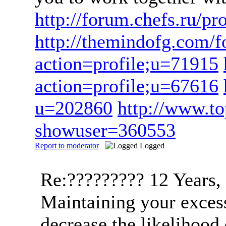
http://forum.chefs.ru/
http://themindofg.com/
action=profile;u=71915
action=profile;u=67616
u=202860
http://www.t
showuser=360553
Report to moderator
Logged
Re:?????????
12 Years,
Maintaining your excess
decrease the likelihood