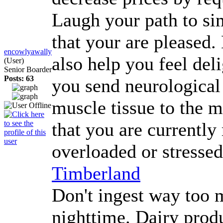
Laugh your path to sim
that your are pleased.
encowlyawally
also help you feel de
(User)
Senior Boarder
Posts: 63
you send neurological
muscle tissue to the m
that you are currently 
overloaded or stresse
Timberland
Don't ingest way too m
nighttime. Dairy produ