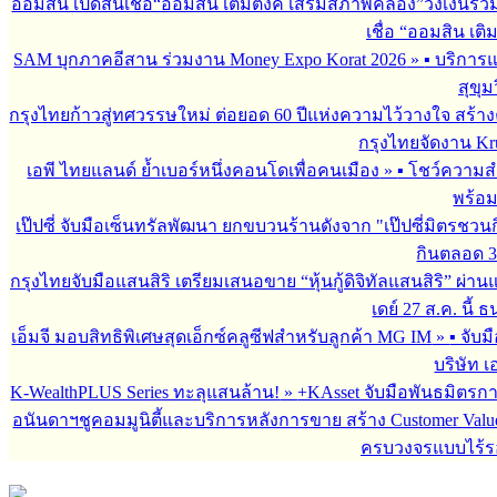
ออมสิน เปิดสินเชื่อ“ออมสิน เติมตังค์ เสริมสภาพคล่อง”วงเงินรว
เชื่อ “ออมสิน เติ
SAM บุกภาคอีสาน ร่วมงาน Money Expo Korat 2026
»
▪︎ บริกา
สุขุม
กรุงไทยก้าวสู่ทศวรรษใหม่ ต่อยอด 60 ปีแห่งความไว้วางใจ สร
กรุงไทยจัดงาน Krun
เอพี ไทยแลนด์ ย้ำเบอร์หนึ่งคอนโดเพื่อคนเมือง
»
▪︎ โชว์ความ
พร้อม
เป๊ปซี่ จับมือเซ็นทรัลพัฒนา ยกขบวนร้านดังจาก "เป๊ปซี่มิตรชวน
กินตลอด 3 เ
กรุงไทยจับมือแสนสิริ เตรียมเสนอขาย “หุ้นกู้ดิจิทัลแสนสิริ” ผ่าน
เดย์ 27 ส.ค. นี้
เอ็มจี มอบสิทธิพิเศษสุดเอ็กซ์คลูซีฟสำหรับลูกค้า MG IM
»
▪︎ จั
บริษัท เ
K-WealthPLUS Series ทะลุแสนล้าน!
»
+KAsset จับมือพันธมิตรการล
อนันดาฯชูคอมมูนิตี้และบริการหลังการขาย สร้าง Customer Val
ครบวงจรแบบไร้ร