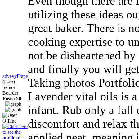
Even though there are l
utilizing these ideas ou
great baker. There is n
cooking expertise to u
not be disheartened by 
and finally you will ge
advevyFrape
Taking photos Portfoli
(User)
Senior
Lavender vital oils is 
Boarder
Posts: 50
infant. Rub only a fall 
discomfort and relax th
applied neat, meaning 