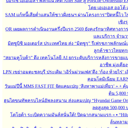
ปอร์เช่ เอเอเอสฯ พลิกแนวคิด After Sale สู่ Porsche Ownership
โดย เอเอเอส ออโต้ 
SAM แก้หนี้เสียต่ำแสนให้ชาวฝั่งธนฯ ผ่านโครงการ“ปิดหนี้ไว ไ
เชิงร
OR เผยผลการดำเนินงานครึ่งปีแรก 2569 ยังคงรักษาทิศทางกา
และบริการ จำนวน 3
มิตซูบิชิ มอเตอร์ส ประเทศไทย ส่ง “มิตซูรุ” รีเฟรชภาพลักษณ์แ
ลูกค้าชาวไทยทุกเ
“สยามคูโบต้า” ดึง เทคโนโลยี AI ยกระดับบริการหลังการขายแ
อาชีพ มุ่งเคี
LPN เขย่าอมตะชลบุรี ประเดิม ‘เอิร์นม่วนเฟส’ดึง ‘ก้อง ห้วยไร่’ 
คอนโดมิเนียม EARN by
วันแม่ปีนี้ MMS FAST FIT จัดแคมเปญ ‘สิงหาพาแม่เที่ยว’
»
+ คุ
ต้น 5,800
ฮุนไดขนทัพครบไลน์อัพลงสนาม ส่งแคมเปญ “Hyundai Game On
ลดสูงสุด 500,000
โตโยต้า ระเบิดความมันส์สนั่นใต้! ปิดฉากสนามแรก
»
▪︎ “H
ล้นหลาม 