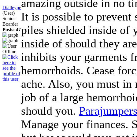
amazing outside in no t
Dialleype
It is possible to prevent
(User)
Senior
Boarder
piles shielded inside of
Posts: 47
inside of should they are
inhibits your garments f
hemorrhoids. Cease forc
ache. Also, you must in
job of a large hemorrho
should you.
Parajumpers
Manage your finances. Sur