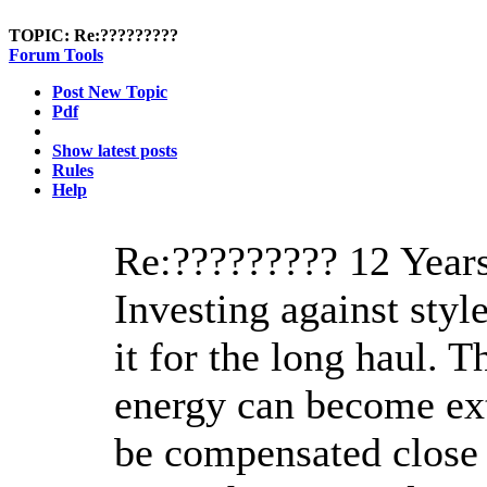
TOPIC:
Re:?????????
Forum Tools
Post New Topic
Pdf
Show latest posts
Rules
Help
Re:?????????
12 Year
Investing against styl
it for the long haul. 
energy can become ext
be compensated close 