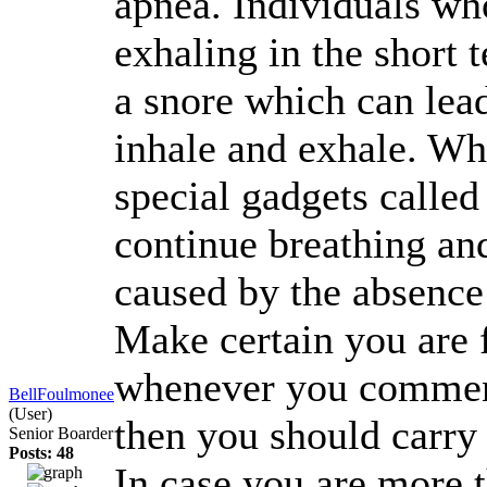
apnea. Individuals wh
exhaling in the short t
a snore which can lead
inhale and exhale. Wh
special gadgets calle
continue breathing and
caused by the absence
Make certain you are 
whenever you commence
BellFoulmonee
(User)
then you should carry
Senior Boarder
Posts: 48
In case you are more t