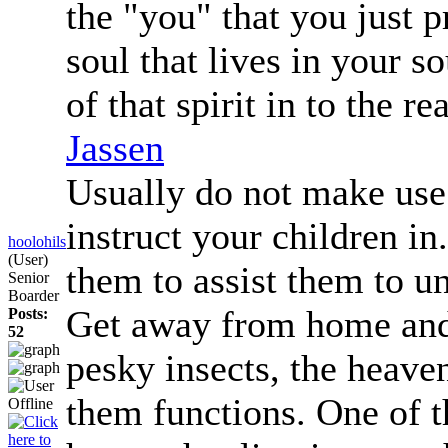
the "you" that you just p
soul that lives in your s
of that spirit in to the re
Jassen
Usually do not make use 
instruct your children in
hoolohils
(User)
them to assist them to un
Senior
Boarder
Get away from home and 
Posts:
52
pesky insects, the heave
them functions. One of t