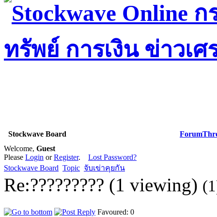
Stockwave Board
Forum
Thr
Welcome,
Guest
Please
Login
or
Register
.
Lost Password?
Stockwave Board
Topic
จับเข่าคุยกัน
Re:????????? (1 viewing)
(1
Favoured: 0