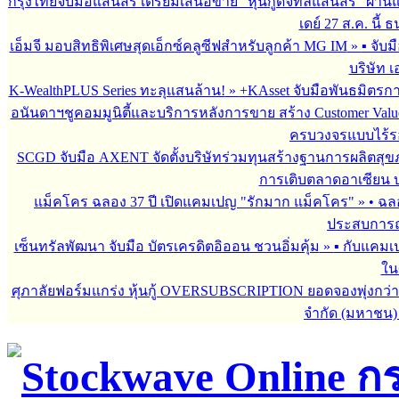
กรุงไทยจับมือแสนสิริ เตรียมเสนอขาย “หุ้นกู้ดิจิทัลแสนสิริ” ผ่าน
เดย์ 27 ส.ค. นี้
เอ็มจี มอบสิทธิพิเศษสุดเอ็กซ์คลูซีฟสำหรับลูกค้า MG IM
»
▪︎ จั
บริษัท เ
K-WealthPLUS Series ทะลุแสนล้าน!
»
+KAsset จับมือพันธมิตรการล
อนันดาฯชูคอมมูนิตี้และบริการหลังการขาย สร้าง Customer Val
ครบวงจรแบบไร้ร
SCGD จับมือ AXENT จัดตั้งบริษัทร่วมทุนสร้างฐานการผลิตสุ
การเติบตลาดอาเซียน บร
แม็คโคร ฉลอง 37 ปี เปิดแคมเปญ "รักมาก แม็คโคร"
»
• ฉล
ประสบการณ์
เซ็นทรัลพัฒนา จับมือ บัตรเครดิตอิออน ชวนอิ่มคุ้ม
»
▪︎ กับแคมเ
ใน
ศุภาลัยฟอร์มแกร่ง หุ้นกู้ OVERSUBSCRIPTION ยอดจองพุ่งกว่า 
จำกัด (มหาชน)