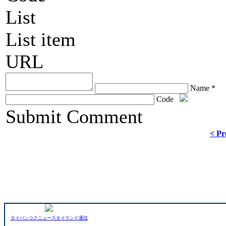
List
List item
URL
Name *
Code
ChronoComments by
Joomla Professional Solutions
Submit Comment
< Pr
タイバンコクニュースタイランド通信