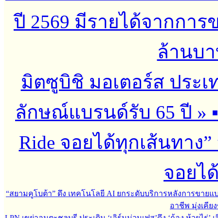
ปี 2569 มีรายได้จากกา
ล้านบาท 
มิตซูบิชิ มอเตอร์ส ประเ
ลักษณ์แบรนด์รับ 65 ปี
»
Ride จอยได้ทุกเส้นทาง” 
จอยได้
“สยามคูโบต้า” ดึง เทคโนโลยี AI ยกระดับบริการหลังการขายแ
อาชีพ มุ่งเคี
LPN เขย่าอมตะชลบุรี ประเดิม ‘เอิร์นม่วนเฟส’ดึง ‘ก้อง ห้วยไร่’ 