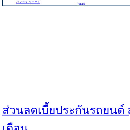
バンコク クーポン
VanaH
ส่วนลดเบี้ยประกันรถยนต์ 
เดือน