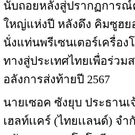
นับถอยหลังสู่ปรากฏการณ์ค
ใหญ่แห่งปี หลังดึง คิมซูฮ
นั่งแท่นพรีเซนเตอร์เครื่
ทางสู่ประเทศไทยเพื่อร่วม
อลังการส่งท้ายปี 2567
นายเซอค ซังยุบ ประธานเจ้า
เฮลท์เเคร์ (ไทยเเลนด์) จำ