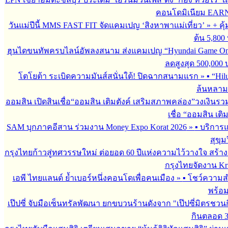
คอนโดมิเนียม EARN by
วันแม่ปีนี้ MMS FAST FIT จัดแคมเปญ ‘สิงหาพาแม่เที่ยว’
»
+ คุ
ต้น 5,800
ฮุนไดขนทัพครบไลน์อัพลงสนาม ส่งแคมเปญ “Hyundai Game On
ลดสูงสุด 500,000
โตโยต้า ระเบิดความมันส์สนั่นใต้! ปิดฉากสนามแรก
»
▪︎ “H
ล้นหลาม 
ออมสิน เปิดสินเชื่อ“ออมสิน เติมตังค์ เสริมสภาพคล่อง”วงเงินรว
เชื่อ “ออมสิน เติ
SAM บุกภาคอีสาน ร่วมงาน Money Expo Korat 2026
»
▪︎ บริกา
สุขุม
กรุงไทยก้าวสู่ทศวรรษใหม่ ต่อยอด 60 ปีแห่งความไว้วางใจ สร
กรุงไทยจัดงาน Krun
เอพี ไทยแลนด์ ย้ำเบอร์หนึ่งคอนโดเพื่อคนเมือง
»
▪︎ โชว์ความ
พร้อม
เป๊ปซี่ จับมือเซ็นทรัลพัฒนา ยกขบวนร้านดังจาก "เป๊ปซี่มิตรชวน
กินตลอด 3 เ