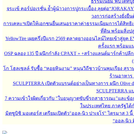
ธรรมเนียม พบได้ที่
จระเข้ คอร์ปอเรชั่น ย้ำผู้นำวงการปูกระเบื้อง ลุยต่อ“JORAKAY 
วงการก่อสร้างยั่งยื
การเคหะฯเปิดให้เอกชนยื่นเสนอราคาค่าธรรมเนียมการได้สิทธิเช่
ที่ดิน พร้อมสิ่ง
YellowTire เผยครึ่งปีแรก 2569 ตลาดยางออนไลน์ไทยเข้าสู่ยุค EV
ครั้งแรก พร้อมแ
OSP ฉลอง 135 ปี ผนึกกำลัง CPAXT
»
+สร้างแลนด์มาร์กค้าปลี
(
โก โฮลเซลล์ รับซื้อ “หอยหินงาม” หนุนวิถีชาวบ้านพุมเรียง สุรา
ร้านอาหาร 
SCULPTERRA เปิดตัวแบรนด์อย่างเป็นทางการ ผนึก Olive d
SCULPTERRA แบรน
7 ความเข้าใจผิดเกี่ยวกับ "ใบอนุญาตขับขี่รถสาธารณะ"และข้อกำห
ในประเทศไทย ภาครัฐได้กำหน
มิตซูบิชิ มอเตอร์ส เตรียมเปิดตัว"ออล-นิว ปาเจโร่" ไตรมาส 3 นี้
“ออล-นิว มิ