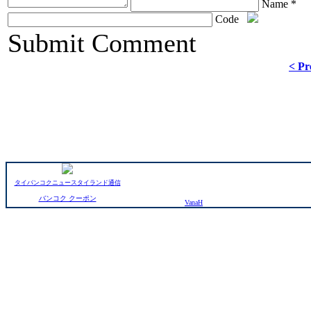
Name *
Code
ChronoComments by
Joomla Professional Solutions
Submit Comment
< Pr
タイバンコクニュースタイランド通信
バンコク クーポン
VanaH