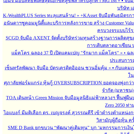
เอ็มจี มอบสิทธิพิเศษสุดเอ็กซ์คลูซีฟสำหรับลูกค้า MG IM
»
▪︎ จั
บริษัท เ
K-WealthPLUS Series ทะลุแสนล้าน!
»
+KAsset จับมือพันธมิตรการล
อนันดาฯชูคอมมูนิตี้และบริการหลังการขาย สร้าง Customer Val
ครบวงจรแบบไร้ร
SCGD จับมือ AXENT จัดตั้งบริษัทร่วมทุนสร้างฐานการผลิตสุ
การเติบตลาดอาเซียน บร
แม็คโคร ฉลอง 37 ปี เปิดแคมเปญ "รักมาก แม็คโคร"
»
• ฉล
ประสบการณ์
เซ็นทรัลพัฒนา จับมือ บัตรเครดิตอิออน ชวนอิ่มคุ้ม
»
▪︎ กับแคมเ
ใน
ศุภาลัยฟอร์มแกร่ง หุ้นกู้ OVERSUBSCRIPTION ยอดจองพุ่งกว่า 
จำกัด (มหาชน)
TOA เดินหน้า Green Mission จับมือมูลนิธิแม่ฟ้าหลวงฯ ฟื้นฟูผืน
Zero 2050 ท่
ไอแบงก์ มีมติเลือก ดร. เบญจรงค์ สุวรรณคีรี เข้าดำรงตำแหน
วิสามัญผู้ถือหุ้น คร
SME D Bank ยกขบวน “พัฒนาคู่เติมทุน” บุก ‘มหกรรมการเงินโ