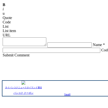
B
i
u
Quote
Code
List
List item
URL
Name *
Cod
ChronoComments by
Joomla Professional Solutions
Submit Comment
タイバンコクニュースタイランド通信
バンコク クーポン
VanaH