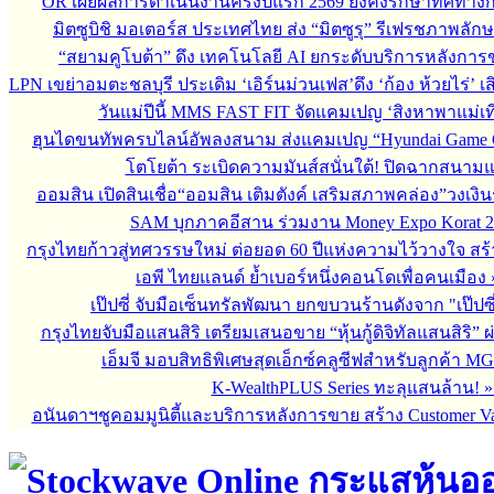
OR เผยผลการดำเนินงานครึ่งปีแรก 2569 ยังคงรักษาทิศทาง
มิตซูบิชิ มอเตอร์ส ประเทศไทย ส่ง “มิตซูรุ” รีเฟรชภาพลักษ
“สยามคูโบต้า” ดึง เทคโนโลยี AI ยกระดับบริการหลังกา
LPN เขย่าอมตะชลบุรี ประเดิม ‘เอิร์นม่วนเฟส’ดึง ‘ก้อง ห้วยไร่’ 
วันแม่ปีนี้ MMS FAST FIT จัดแคมเปญ ‘สิงหาพาแม่เที
ฮุนไดขนทัพครบไลน์อัพลงสนาม ส่งแคมเปญ “Hyundai Game 
โตโยต้า ระเบิดความมันส์สนั่นใต้! ปิดฉากสนา
ออมสิน เปิดสินเชื่อ“ออมสิน เติมตังค์ เสริมสภาพคล่อง”วงเงิ
SAM บุกภาคอีสาน ร่วมงาน Money Expo Korat 2
กรุงไทยก้าวสู่ทศวรรษใหม่ ต่อยอด 60 ปีแห่งความไว้วางใจ 
เอพี ไทยแลนด์ ย้ำเบอร์หนึ่งคอนโดเพื่อคนเมือง
เป๊ปซี่ จับมือเซ็นทรัลพัฒนา ยกขบวนร้านดังจาก "เป๊ป
กรุงไทยจับมือแสนสิริ เตรียมเสนอขาย “หุ้นกู้ดิจิทัลแสนสิริ” 
เอ็มจี มอบสิทธิพิเศษสุดเอ็กซ์คลูซีฟสำหรับลูกค้า M
K-WealthPLUS Series ทะลุแสนล้าน!
อนันดาฯชูคอมมูนิตี้และบริการหลังการขาย สร้าง Customer V