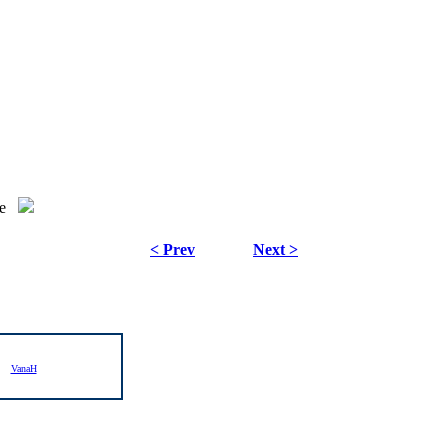
e
< Prev
Next >
VanaH