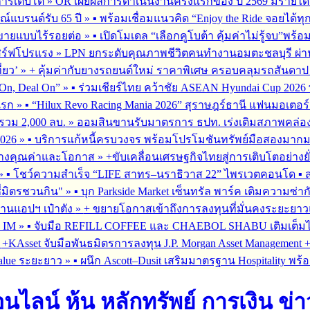
การเติบโต
»
OR เผยผลการดำเนินงานครึ่งแรกของ ปี 2569 มีรายได้
ณ์แบรนด์รับ 65 ปี
»
▪︎ พร้อมเชื่อมแนวคิด “Enjoy the Ride จอยได้ท
รขายแบบไร้รอยต่อ
»
▪︎ เปิดโมเดล “เลือกคูโบต้า คุ้มค่าไม่รู้จบ”พร
เสิร์ฟโปรแรง
»
LPN ยกระดับคุณภาพชีวิตคนทำงานอมตะชลบุรี ผ่านโ
่ยว’
»
+ คุ้มค่ากับยางรถยนต์ใหม่ ราคาพิเศษ ครอบคลุมรถสันดาป แ
On, Deal On”
»
▪︎ ร่วมเชียร์ไทย คว้าชัย ASEAN Hyundai Cup 202
มแรก
»
▪︎ “Hilux Revo Racing Mania 2026” สุราษฎร์ธานี แฟนมอเตอร
นรวม 2,000 ลบ.
»
ออมสินขานรับมาตรการ ธปท. เร่งเติมสภาพคล่อง SME
026
»
▪︎ บริการแก้หนี้ครบวงจร พร้อมโปรโมชันทรัพย์มือสองมากมาย 
สร้างคุณค่าและโอกาส
»
+ขับเคลื่อนเศรษฐกิจไทยสู่การเติบโตอย่างยั
»
▪︎ โชว์ความสำเร็จ “LIFE สาทร–นราธิวาส 22” ไพรเวตคอนโด ▪︎ ส
ซี่มิตรชวนกิน"
»
▪︎ บุก Parkside Market เซ็นทรัล พาร์ค เติมความซ่า
ผ่านแอปฯ เป๋าตัง
»
+ ขยายโอกาสเข้าถึงการลงทุนที่มั่นคงระยะยาวและ
G IM
»
▪︎ จับมือ REFILL COFFEE และ CHAEBOL SHABU เติมเต็มไลฟ์
»
+KAsset จับมือพันธมิตรการลงทุน J.P. Morgan Asset Management +รุก
alue ระยะยาว
»
▪︎ ผนึก Ascott–Dusit เสริมมาตรฐาน Hospitality