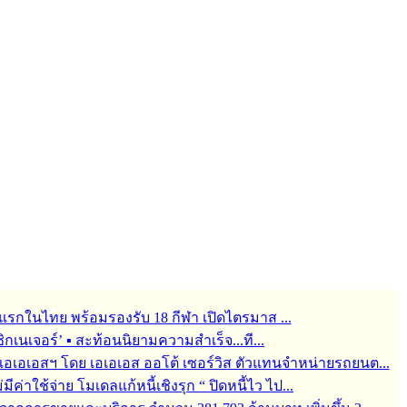
รกในไทย พร้อมรองรับ 18 กีฬา เปิดไตรมาส ...
กเนเจอร์’ ▪︎ สะท้อนนิยามความสำเร็จ...ที...
ช่ เอเอเอสฯ โดย เอเอเอส ออโต้ เซอร์วิส ตัวแทนจำหน่ายรถยนต...
ม่มีค่าใช้จ่าย โมเดลแก้หนี้เชิงรุก “ ปิดหนี้ไว ไป...