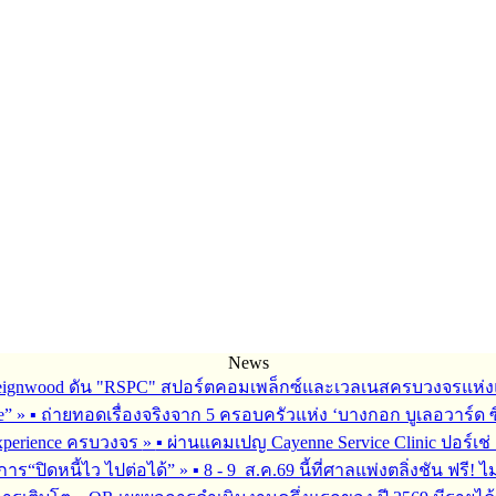
News
Reignwood ดัน "RSPC" สปอร์ตคอมเพล็กซ์และเวลเนสครบวงจรแห่งแ
fe”
»
▪︎ ถ่ายทอดเรื่องจริงจาก 5 ครอบครัวแห่ง ‘บางกอก บูเลอวาร์ด ซิ
 Experience ครบวงจร
»
▪︎ ผ่านแคมเปญ Cayenne Service Clinic ปอร์เ
การ“ปิดหนี้ไว ไปต่อได้”
»
▪︎ 8 - 9 ส.ค.69 นี้ที่ศาลแพ่งตลิ่งชัน ฟรี! ไ