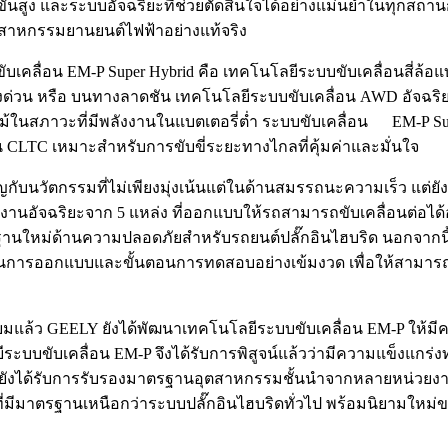
้นสูง และระบบอัจฉริยะที่ช่วยตัดสินใจได้อย่างแม่นยำในทุกสถานกา
สาหกรรมยานยนต์ไฟฟ้าอย่างแท้จริง
เคลื่อน EM-P Super Hybrid คือ เทคโนโลยีระบบขับเคลื่อนสี่ล้อแ
บนทางด่วน หรือ บนทางลาดชัน เทคโนโลยีระบบขับเคลื่อน AWD อัจ
้ในสภาวะที่มีพลังงานในแบตเตอรี่ต่ำ ระบบขับเคลื่อน EM-P Supe
ฐาน CLTC เหมาะสำหรับการขับขี่ระยะทางไกลที่คุ้มค่าและมั่นใจ
บนวัตกรรมที่ไม่เพียงมุ่งเน้นแต่ในด้านสมรรถนะความเร็ว แต่ยังค
านอัจฉริยะจาก 5 แหล่ง ที่ออกแบบให้รถสามารถขับเคลื่อนต่อได้
นมาตรฐานใหม่ด้านความปลอดภัยสำหรับรถยนต์ปลั๊กอินไฮบริด นอกจาก
นการออกแบบและขั้นตอนการทดสอบอย่างเข้มงวด เพื่อให้สามารถต
ยมแล้ว GEELY ยังได้พัฒนาเทคโนโลยีระบบขับเคลื่อน EM-P ให
ยีระบบขับเคลื่อน EM-P จึงได้รับการพิสูจน์แล้วว่ามีความแข็
ะยังได้รับการรับรองมาตรฐานอุตสาหกรรมชั้นนำจากหลายหน่วยงาน
ที่มีมาตรฐานเหนือกว่าระบบปลั๊กอินไฮบริดทั่วไป พร้อมนิยามใ