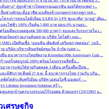
จากการขายและบริการ จำนวน 381,793 ล้านบาท เพิ่มขึ้น 3...
ุกเส้นทาง” สู่ลูกค้าชาวไทยทุกเจเนอเรชัน จอยได้ทุกแชต! ▪...
้อมปั้นช่างทักษะมืออาชีพ มุ่งเคียงข้างเกษตรกรทุกฤดูกาลท...
ครงการคอนโดมิเนียม EARN by LPN ชูแนวคิด ‘น่าอยู่’ เติมเ...
ละไฟฟ้า 100% เริ่มต้น 5,800 บาท ผ่อน 0% นานสูง...
6 พร้อมดีลแรงลดสูงสุด 500,000 บาท(1) จองและรับรถภายในว...
์สปอร์ตแห่ร่วมงานล้นหลาม บริษัท โตโยต้า มอเ...
s เปิดสินเชื่อ “ออมสิน เติมตังค์ เสริมสภาพคล่อง” วงเงิ...
บริษัท บริหารสินทรัพย์สุขุมวิท จำกัด (บสส.)...
่งยืน ธนาคารกรุงไทยจัดงาน Krungthai 60th Anniversary Gala ...
ร้างเสร็จสมบูรณ์ 100% พร้อมโอนกรรมสิทธิ์แ...
กับอาหารแซ่บให้สายกินตลอด 3 เดือน เครื่องดื่มเป๊ปซ...
มีศักภาพ ดีเดย์ 27 ส.ค. นี้ ธนาคารกรุงไทย ร่วมกับ บริษ...
สไตล์ระดับพรีเมียม บริษัท เอสเอไอซี มอเตอร์ –...
 Lifetime Investment Solutions สร้า...
 พร้อมดูแลลูกบ้านครบวงจรแบบไร้รอยต่อ ด้วยแอปฯ COCORO บ...