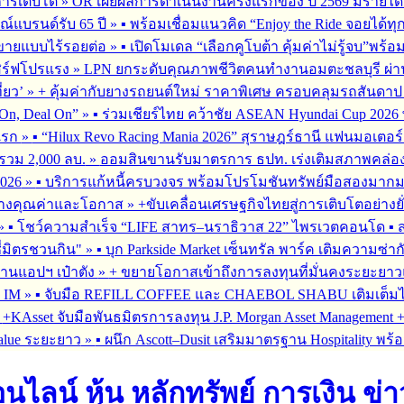
การเติบโต
»
OR เผยผลการดำเนินงานครึ่งแรกของ ปี 2569 มีรายได้
ณ์แบรนด์รับ 65 ปี
»
▪︎ พร้อมเชื่อมแนวคิด “Enjoy the Ride จอยได้ท
รขายแบบไร้รอยต่อ
»
▪︎ เปิดโมเดล “เลือกคูโบต้า คุ้มค่าไม่รู้จบ”พร
เสิร์ฟโปรแรง
»
LPN ยกระดับคุณภาพชีวิตคนทำงานอมตะชลบุรี ผ่านโ
่ยว’
»
+ คุ้มค่ากับยางรถยนต์ใหม่ ราคาพิเศษ ครอบคลุมรถสันดาป แ
On, Deal On”
»
▪︎ ร่วมเชียร์ไทย คว้าชัย ASEAN Hyundai Cup 202
มแรก
»
▪︎ “Hilux Revo Racing Mania 2026” สุราษฎร์ธานี แฟนมอเตอร
นรวม 2,000 ลบ.
»
ออมสินขานรับมาตรการ ธปท. เร่งเติมสภาพคล่อง SME
026
»
▪︎ บริการแก้หนี้ครบวงจร พร้อมโปรโมชันทรัพย์มือสองมากมาย 
สร้างคุณค่าและโอกาส
»
+ขับเคลื่อนเศรษฐกิจไทยสู่การเติบโตอย่างยั
»
▪︎ โชว์ความสำเร็จ “LIFE สาทร–นราธิวาส 22” ไพรเวตคอนโด ▪︎ ส
ซี่มิตรชวนกิน"
»
▪︎ บุก Parkside Market เซ็นทรัล พาร์ค เติมความซ่า
ผ่านแอปฯ เป๋าตัง
»
+ ขยายโอกาสเข้าถึงการลงทุนที่มั่นคงระยะยาวและ
G IM
»
▪︎ จับมือ REFILL COFFEE และ CHAEBOL SHABU เติมเต็มไลฟ์
»
+KAsset จับมือพันธมิตรการลงทุน J.P. Morgan Asset Management +รุก
alue ระยะยาว
»
▪︎ ผนึก Ascott–Dusit เสริมมาตรฐาน Hospitality