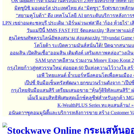
OR เผยผลการดำเนินงานครึ่งปีแรก 2569 ยังคงรักษาทิศทาง
มิตซูบิชิ มอเตอร์ส ประเทศไทย ส่ง “มิตซูรุ” รีเฟรชภาพลักษ
“สยามคูโบต้า” ดึง เทคโนโลยี AI ยกระดับบริการหลังกา
LPN เขย่าอมตะชลบุรี ประเดิม ‘เอิร์นม่วนเฟส’ดึง ‘ก้อง ห้วยไร่’ 
วันแม่ปีนี้ MMS FAST FIT จัดแคมเปญ ‘สิงหาพาแม่เที
ฮุนไดขนทัพครบไลน์อัพลงสนาม ส่งแคมเปญ “Hyundai Game 
โตโยต้า ระเบิดความมันส์สนั่นใต้! ปิดฉากสนา
ออมสิน เปิดสินเชื่อ“ออมสิน เติมตังค์ เสริมสภาพคล่อง”วงเงิ
SAM บุกภาคอีสาน ร่วมงาน Money Expo Korat 2
กรุงไทยก้าวสู่ทศวรรษใหม่ ต่อยอด 60 ปีแห่งความไว้วางใจ 
เอพี ไทยแลนด์ ย้ำเบอร์หนึ่งคอนโดเพื่อคนเมือง
เป๊ปซี่ จับมือเซ็นทรัลพัฒนา ยกขบวนร้านดังจาก "เป๊ป
กรุงไทยจับมือแสนสิริ เตรียมเสนอขาย “หุ้นกู้ดิจิทัลแสนสิริ” 
เอ็มจี มอบสิทธิพิเศษสุดเอ็กซ์คลูซีฟสำหรับลูกค้า M
K-WealthPLUS Series ทะลุแสนล้าน!
อนันดาฯชูคอมมูนิตี้และบริการหลังการขาย สร้าง Customer V