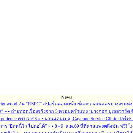
News
Reignwood ดัน "RSPC" สปอร์ตคอมเพล็กซ์และเวลเนสครบวงจรแห่งแ
fe”
»
▪︎ ถ่ายทอดเรื่องจริงจาก 5 ครอบครัวแห่ง ‘บางกอก บูเลอวาร์ด ซิ
 Experience ครบวงจร
»
▪︎ ผ่านแคมเปญ Cayenne Service Clinic ปอร์เ
การ“ปิดหนี้ไว ไปต่อได้”
»
▪︎ 8 - 9 ส.ค.69 นี้ที่ศาลแพ่งตลิ่งชัน ฟรี! ไ