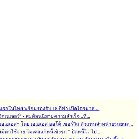
รกในไทย พร้อมรองรับ 18 กีฬา เปิดไตรมาส ...
กเนเจอร์’ ▪︎ สะท้อนนิยามความสำเร็จ...ที...
ช่ เอเอเอสฯ โดย เอเอเอส ออโต้ เซอร์วิส ตัวแทนจำหน่ายรถยนต...
ม่มีค่าใช้จ่าย โมเดลแก้หนี้เชิงรุก “ ปิดหนี้ไว ไป...