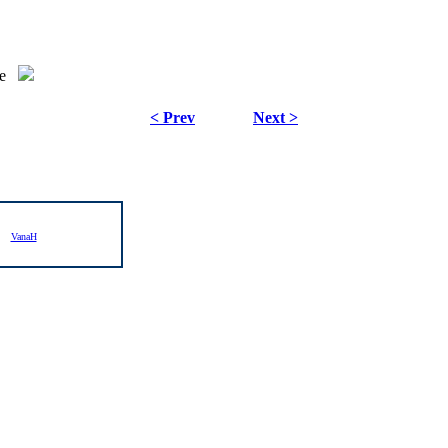
e
< Prev
Next >
VanaH