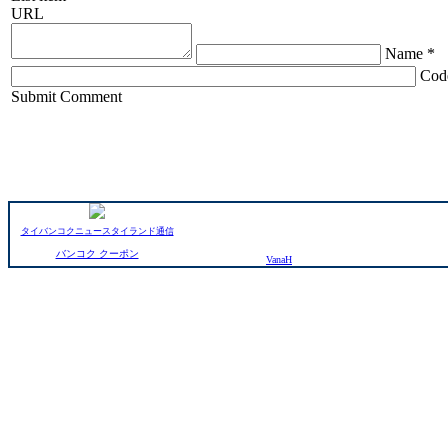
URL
Name *
Cod
ChronoComments by
Joomla Professional Solutions
Submit Comment
タイバンコクニュースタイランド通信
バンコク クーポン
VanaH