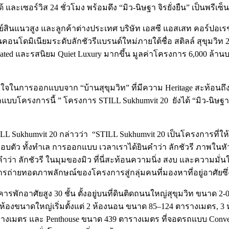
ได้ และเซอร์วิส 24 ชั่วโมง พร้อมดึง “มิว-นิษฐา จิรยั่งยืน” เป็นพรีเ
สินแนวสูง และลูกค้าต่างประเทศ บริษัท เอสซี แอสเสท คอร์ปอเรชั่น
คอนโดมิเนียมระดับลักชัวรีแบรนด์ใหม่ภายใต้ชื่อ สติลล์ สุขุมวิท 20
phisticated และรสนิยม Quiet Luxury มากขึ้น มูลค่าโครงการ 6,000 
าลใจในการออกแบบจาก “บ้านสุขุมวิท” ที่มีความ Heritage สะท้อนถ
การนี้ ” โครงการ STILL Sukhumvit 20 ยังได้ “มิว-นิษฐา จิรยั่
STILL Sukhumvit 20 กล่าวว่า “STILL Sukhumvit 20 เป็นโครงการที่
รอบตัว ทั้งทำเล การออกแบบ เวลาเราได้ยินคำว่า ลักชัวรี ภาพในห
กับคำว่า ลักชัวรี ในมุมของมิว ที่นี่สะท้อนความนิ่ง สงบ และควา
นึ่งในการถ่ายทอดภาพลักษณ์ของโครงการสู่กลุ่มคนที่มองหาที่อยู่อาศั
ารพักอาศัยสูง 30 ชั้น ตั้งอยู่บนที่ดินติดถนนใหญ่สุขุมวิท ขนาด 2-
ูนิต มีห้องขนาดใหญ่เริ่มตั้งแต่ 2 ห้องนอน ขนาด 85–124 ตารางเมตร
เมตร และ Penthouse ขนาด 439 ตารางเมตร ที่จอดรถแบบ Conventiona