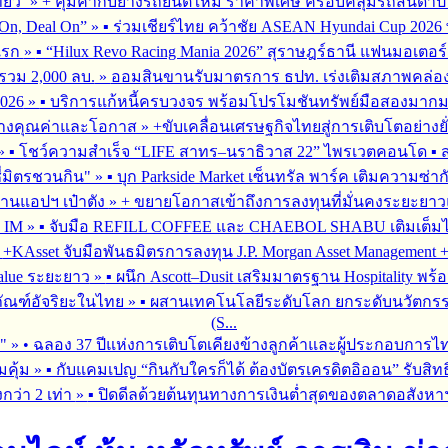
่ยว’
»
+ คุ้มค่ากับยางรถยนต์ใหม่ ราคาพิเศษ ครอบคลุมรถสันดาป แ
On, Deal On”
»
▪︎ ร่วมเชียร์ไทย คว้าชัย ASEAN Hyundai Cup 202
มแรก
»
▪︎ “Hilux Revo Racing Mania 2026” สุราษฎร์ธานี แฟนมอเตอร
นรวม 2,000 ลบ.
»
ออมสินขานรับมาตรการ ธปท. เร่งเติมสภาพคล่อง SME
026
»
▪︎ บริการแก้หนี้ครบวงจร พร้อมโปรโมชันทรัพย์มือสองมากมาย 
สร้างคุณค่าและโอกาส
»
+ขับเคลื่อนเศรษฐกิจไทยสู่การเติบโตอย่างยั
»
▪︎ โชว์ความสำเร็จ “LIFE สาทร–นราธิวาส 22” ไพรเวตคอนโด ▪︎ ส
ซี่มิตรชวนกิน"
»
▪︎ บุก Parkside Market เซ็นทรัล พาร์ค เติมความซ่า
ผ่านแอปฯ เป๋าตัง
»
+ ขยายโอกาสเข้าถึงการลงทุนที่มั่นคงระยะยาวและ
G IM
»
▪︎ จับมือ REFILL COFFEE และ CHAEBOL SHABU เติมเต็มไลฟ์
»
+KAsset จับมือพันธมิตรการลงทุน J.P. Morgan Asset Management +รุก
alue ระยะยาว
»
▪︎ ผนึก Ascott–Dusit เสริมมาตรฐาน Hospitality
ภัณฑ์อัจริยะในไทย
»
▪︎ ผสานเทคโนโลยีระดับโลก ยกระดับนวัตกรร
(S...
ร"
»
• ฉลอง 37 ปีแห่งการเติบโตเคียงข้างลูกค้าและผู้ประกอบการไ
มคุ้ม
»
▪︎ กับแคมเปญ “กินกับใครก็ได้ ต้องบัตรเครดิตอิออน” รับสิทธ
กว่า 2 เท่า
»
▪︎ ปิดดีลด้วยต้นทุนทางการเงินต่ำสุดของตลาดอสังหา