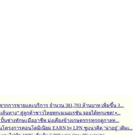
จากการขายและบริการ จำนวน 381,793 ล้านบาท เพิ่มขึ้น 3...
ุกเส้นทาง” สู่ลูกค้าชาวไทยทุกเจเนอเรชัน จอยได้ทุกแชต! ▪...
้อมปั้นช่างทักษะมืออาชีพ มุ่งเคียงข้างเกษตรกรทุกฤดูกาลท...
ครงการคอนโดมิเนียม EARN by LPN ชูแนวคิด ‘น่าอยู่’ เติมเ...