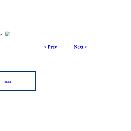
e
< Prev
Next >
VanaH