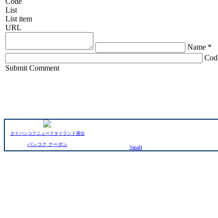
Code
List
List item
URL
Name *
Cod
ChronoComments by
Joomla Professional Solutions
Submit Comment
タイバンコクニュースタイランド通信
バンコク クーポン
VanaH