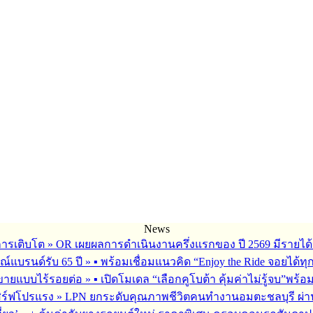
News
การเติบโต
»
OR เผยผลการดำเนินงานครึ่งแรกของ ปี 2569 มีรายได้
ณ์แบรนด์รับ 65 ปี
»
▪︎ พร้อมเชื่อมแนวคิด “Enjoy the Ride จอยได้ท
รขายแบบไร้รอยต่อ
»
▪︎ เปิดโมเดล “เลือกคูโบต้า คุ้มค่าไม่รู้จบ”พร
เสิร์ฟโปรแรง
»
LPN ยกระดับคุณภาพชีวิตคนทำงานอมตะชลบุรี ผ่านโ