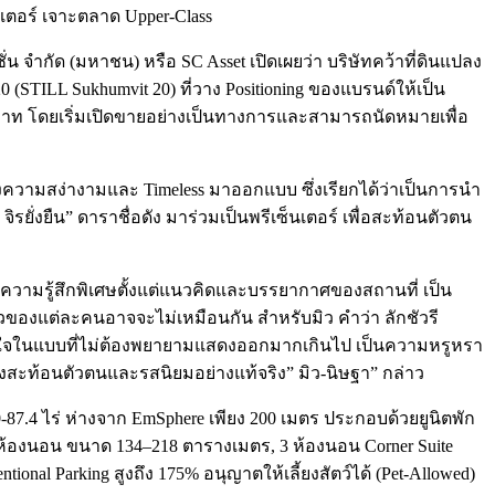
ซ็นเตอร์ เจาะตลาด Upper-Class
 จำกัด (มหาชน) หรือ SC Asset เปิดเผยว่า บริษัทคว้าที่ดินแปลง
 (STILL Sukhumvit 20) ที่วาง Positioning ของแบรนด์ให้เป็น
ล้านบาท โดยเริ่มเปิดขายอย่างเป็นทางการและสามารถนัดหมายเพื่อ
ึงความสง่างามและ Timeless มาออกแบบ ซึ่งเรียกได้ว่าเป็นการนำ
งยืน” ดาราชื่อดัง มาร่วมเป็นพรีเซ็นเตอร์ เพื่อสะท้อนตัวตน
ให้ความรู้สึกพิเศษตั้งแต่แนวคิดและบรรยากาศของสถานที่ เป็น
ัวของแต่ละคนอาจจะไม่เหมือนกัน สำหรับมิว คำว่า ลักชัวรี
มมั่นใจในแบบที่ไม่ต้องพยายามแสดงออกมากเกินไป เป็นความหรูหรา
ยซึ่งสะท้อนตัวตนและรสนิยมอย่างแท้จริง” มิว-นิษฐา” กล่าว
0-87.4 ไร่ ห่างจาก EmSphere เพียง 200 เมตร ประกอบด้วยยูนิตพัก
, 3 ห้องนอน ขนาด 134–218 ตารางเมตร, 3 ห้องนอน Corner Suite
l Parking สูงถึง 175% อนุญาตให้เลี้ยงสัตว์ได้ (Pet-Allowed)