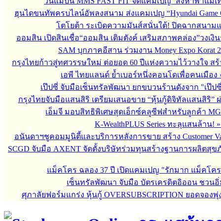
วันแม่ปีนี้ MMS FAST FIT จัดแคมเปญ ‘สิงหาพาแม่เที
ฮุนไดขนทัพครบไลน์อัพลงสนาม ส่งแคมเปญ “Hyundai Game 
โตโยต้า ระเบิดความมันส์สนั่นใต้! ปิดฉากสนา
ออมสิน เปิดสินเชื่อ“ออมสิน เติมตังค์ เสริมสภาพคล่อง”วงเงิ
SAM บุกภาคอีสาน ร่วมงาน Money Expo Korat 2
กรุงไทยก้าวสู่ทศวรรษใหม่ ต่อยอด 60 ปีแห่งความไว้วางใจ 
เอพี ไทยแลนด์ ย้ำเบอร์หนึ่งคอนโดเพื่อคนเมือง
เป๊ปซี่ จับมือเซ็นทรัลพัฒนา ยกขบวนร้านดังจาก "เป๊ป
กรุงไทยจับมือแสนสิริ เตรียมเสนอขาย “หุ้นกู้ดิจิทัลแสนสิริ” 
เอ็มจี มอบสิทธิพิเศษสุดเอ็กซ์คลูซีฟสำหรับลูกค้า M
K-WealthPLUS Series ทะลุแสนล้าน!
อนันดาฯชูคอมมูนิตี้และบริการหลังการขาย สร้าง Customer V
SCGD จับมือ AXENT จัดตั้งบริษัทร่วมทุนสร้างฐานการผลิตสุข
แม็คโคร ฉลอง 37 ปี เปิดแคมเปญ "รักมาก แม็คโค
เซ็นทรัลพัฒนา จับมือ บัตรเครดิตอิออน ชวนอิ่
ศุภาลัยฟอร์มแกร่ง หุ้นกู้ OVERSUBSCRIPTION ยอดจองพุ่ง