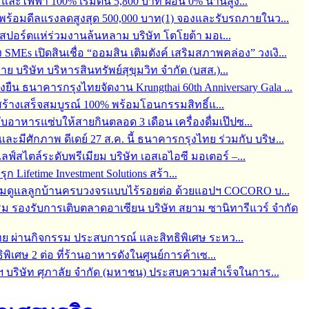
ละไฟฟ้า 100% เริ่มต้น 5,800 บาท ผ่อน 0% นานสูง...
6 พร้อมดีลแรงลดสูงสุด 500,000 บาท(1) จองและรับรถภายในว...
์สปอร์ตแห่ร่วมงานล้นหลาม บริษัท โตโยต้า มอเ...
s เปิดสินเชื่อ “ออมสิน เติมตังค์ เสริมสภาพคล่อง” วงเงิ...
บริษัท บริหารสินทรัพย์สุขุมวิท จำกัด (บสส.)...
่งยืน ธนาคารกรุงไทยจัดงาน Krungthai 60th Anniversary Gala ...
ร้างเสร็จสมบูรณ์ 100% พร้อมโอนกรรมสิทธิ์แ...
กับอาหารแซ่บให้สายกินตลอด 3 เดือน เครื่องดื่มเป๊ปซ...
มีศักภาพ ดีเดย์ 27 ส.ค. นี้ ธนาคารกรุงไทย ร่วมกับ บริษ...
สไตล์ระดับพรีเมียม บริษัท เอสเอไอซี มอเตอร์ –...
 Lifetime Investment Solutions สร้า...
 พร้อมดูแลลูกบ้านครบวงจรแบบไร้รอยต่อ ด้วยแอปฯ COCORO บ...
ม รองรับการเติบตลาดอาเซียน บริษัท สยาม ซานิทารีแวร์ จำกัด
ทย ผ่านกิจกรรม ประสบการณ์ และสิทธิพิเศษ ระหว...
ิพิเศษ 2 ต่อ ที่ร้านอาหารดังในศูนย์การค้าเซ...
ฯ บริษัท ศุภาลัย จำกัด (มหาชน) ประสบความสำเร็จในการ...