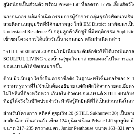
ยูนิตน้อยเป็นส่วนตัว พร้อม Private Lift-ที่จอดรถ 175%-เลี้ยงสัตว์
นางกนกอร หลิมกำเนิด กรรมการผู้จัดการ กลุ่มธุรกิจพัฒนาทรัพย์
สวยติดถนนสุขุมวิทที่มีศักยภาพสูง ใกล้ EM District มาพัฒนาเป็น
Understated Residence จับกลุ่มลูกค้าลักชูรี ที่มีพฤติกรรม So
เข้าชมโครงการได้แล้ววันนี้นางกนกอร หลิมกำเนิด กล่าว
“STILL Sukhumvit 20 คอนโดมิเนียมระดับลักชัวรีที่ได้แรงบันด
SOULFUL LIVING ของบ้านสุขุมวิทมาถ่ายทอดลงไปในการออกแบบโครง
ของแบรนด์ให้ชัดเจนมากขึ้น
ด้าน มิว-นิษฐา จิรยั่งยืน ดาราชื่อดัง ในฐานะพรีเซ็นเตอร์ของ 
ความหรูหราที่ไม่จำเป็นต้องอธิบาย แต่สัมผัสได้จากรายละเอียด
ไม่ใช่สิ่งที่ต้องหวือหวา เกินจริง ตัวตนของแบรนด์ STILL ตรง
ที่อยู่ได้จริงในชีวิตประจำวัน มิวจึงรู้สึกยินดีที่ได้เป็นส่วนห
สำหรับโครงการ สติลล์ สุขุมวิท 20 (STILL Sukhumvit 20) เป็นอาค
อาศัยน้อย เป็นส่วนตัว เพียง 124 ยูนิต พร้อม Private Lift ทุกย
ขนาด 217–235 ตารางเมตร, Junior Penthouse ขนาด 163–321 ตาราง