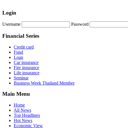
Login
Username
Password
Financial Series
Credit card
Fund
Loan
Car insurance
Fire insurance
Life insurance
Seminar
Business Week Thailand Member
Main Menu
Home
All News
Top Headlines
Hot News
Economic View