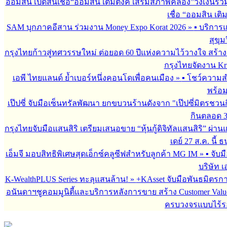
ออมสิน เปิดสินเชื่อ“ออมสิน เติมตังค์ เสริมสภาพคล่อง”วงเงินรว
เชื่อ “ออมสิน เติ
SAM บุกภาคอีสาน ร่วมงาน Money Expo Korat 2026
»
▪︎ บริกา
สุขุม
กรุงไทยก้าวสู่ทศวรรษใหม่ ต่อยอด 60 ปีแห่งความไว้วางใจ สร
กรุงไทยจัดงาน Krun
เอพี ไทยแลนด์ ย้ำเบอร์หนึ่งคอนโดเพื่อคนเมือง
»
▪︎ โชว์ความ
พร้อม
เป๊ปซี่ จับมือเซ็นทรัลพัฒนา ยกขบวนร้านดังจาก "เป๊ปซี่มิตรชวน
กินตลอด 3 เ
กรุงไทยจับมือแสนสิริ เตรียมเสนอขาย “หุ้นกู้ดิจิทัลแสนสิริ” ผ่าน
เดย์ 27 ส.ค. นี้
เอ็มจี มอบสิทธิพิเศษสุดเอ็กซ์คลูซีฟสำหรับลูกค้า MG IM
»
▪︎ จั
บริษัท เ
K-WealthPLUS Series ทะลุแสนล้าน!
»
+KAsset จับมือพันธมิตรการล
อนันดาฯชูคอมมูนิตี้และบริการหลังการขาย สร้าง Customer Val
ครบวงจรแบบไร้ร