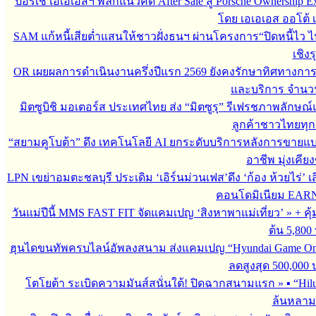
ปอร์เช่ เอเอเอสฯ พลิกแนวคิด After Sale สู่ Porsche Ownership
โดย เอเอเอส ออโต้ 
SAM แก้หนี้เสียต่ำแสนให้ชาวฝั่งธนฯ ผ่านโครงการ“ปิดหนี้ไว ไ
เชิงร
OR เผยผลการดำเนินงานครึ่งปีแรก 2569 ยังคงรักษาทิศทางกา
และบริการ จำนวน 3
มิตซูบิชิ มอเตอร์ส ประเทศไทย ส่ง “มิตซูรุ” รีเฟรชภาพลักษณ์แ
ลูกค้าชาวไทยทุกเ
“สยามคูโบต้า” ดึง เทคโนโลยี AI ยกระดับบริการหลังการขายแ
อาชีพ มุ่งเคี
LPN เขย่าอมตะชลบุรี ประเดิม ‘เอิร์นม่วนเฟส’ดึง ‘ก้อง ห้วยไร่’ 
คอนโดมิเนียม EARN by
วันแม่ปีนี้ MMS FAST FIT จัดแคมเปญ ‘สิงหาพาแม่เที่ยว’
»
+ คุ
ต้น 5,800
ฮุนไดขนทัพครบไลน์อัพลงสนาม ส่งแคมเปญ “Hyundai Game On
ลดสูงสุด 500,000
โตโยต้า ระเบิดความมันส์สนั่นใต้! ปิดฉากสนามแรก
»
▪︎ “H
ล้นหลาม 