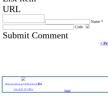
URL
Name *
Code
ChronoComments by
Joomla Professional Solutions
Submit Comment
< Pr
タイバンコクニュースタイランド通信
バンコク クーポン
VanaH