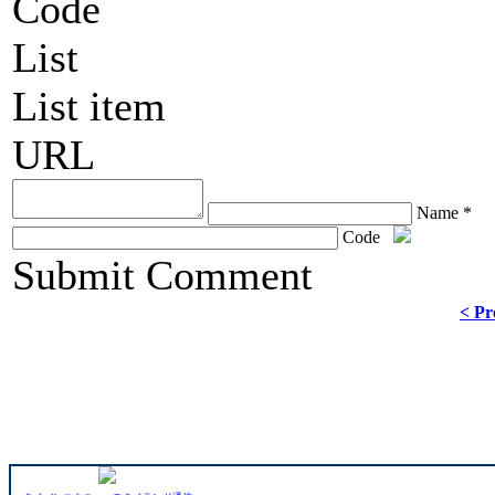
Code
List
List item
URL
Name *
Code
ChronoComments by
Joomla Professional Solutions
Submit Comment
< Pr