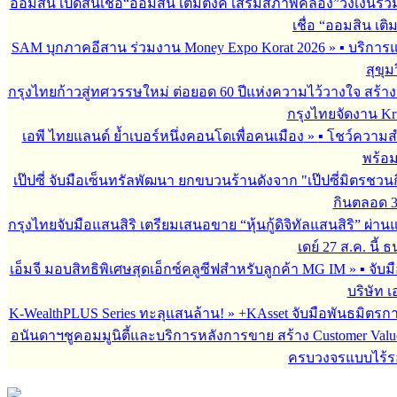
ออมสิน เปิดสินเชื่อ“ออมสิน เติมตังค์ เสริมสภาพคล่อง”วงเงินรว
เชื่อ “ออมสิน เติ
SAM บุกภาคอีสาน ร่วมงาน Money Expo Korat 2026
»
▪︎ บริกา
สุขุม
กรุงไทยก้าวสู่ทศวรรษใหม่ ต่อยอด 60 ปีแห่งความไว้วางใจ สร
กรุงไทยจัดงาน Krun
เอพี ไทยแลนด์ ย้ำเบอร์หนึ่งคอนโดเพื่อคนเมือง
»
▪︎ โชว์ความ
พร้อม
เป๊ปซี่ จับมือเซ็นทรัลพัฒนา ยกขบวนร้านดังจาก "เป๊ปซี่มิตรชวน
กินตลอด 3 เ
กรุงไทยจับมือแสนสิริ เตรียมเสนอขาย “หุ้นกู้ดิจิทัลแสนสิริ” ผ่าน
เดย์ 27 ส.ค. นี้
เอ็มจี มอบสิทธิพิเศษสุดเอ็กซ์คลูซีฟสำหรับลูกค้า MG IM
»
▪︎ จั
บริษัท เ
K-WealthPLUS Series ทะลุแสนล้าน!
»
+KAsset จับมือพันธมิตรการล
อนันดาฯชูคอมมูนิตี้และบริการหลังการขาย สร้าง Customer Val
ครบวงจรแบบไร้ร