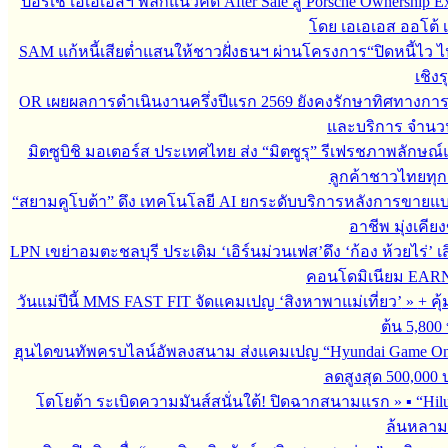
ปอร์เช่ เอเอเอสฯ พลิกแนวคิด After Sale สู่ Porsche Ownership
โดย เอเอเอส ออโต้ 
SAM แก้หนี้เสียต่ำแสนให้ชาวฝั่งธนฯ ผ่านโครงการ“ปิดหนี้ไว ไ
เชิงร
OR เผยผลการดำเนินงานครึ่งปีแรก 2569 ยังคงรักษาทิศทางกา
และบริการ จำนวน 3
มิตซูบิชิ มอเตอร์ส ประเทศไทย ส่ง “มิตซูรุ” รีเฟรชภาพลักษณ์แ
ลูกค้าชาวไทยทุกเ
“สยามคูโบต้า” ดึง เทคโนโลยี AI ยกระดับบริการหลังการขายแ
อาชีพ มุ่งเคี
LPN เขย่าอมตะชลบุรี ประเดิม ‘เอิร์นม่วนเฟส’ดึง ‘ก้อง ห้วยไร่’ 
คอนโดมิเนียม EARN by
วันแม่ปีนี้ MMS FAST FIT จัดแคมเปญ ‘สิงหาพาแม่เที่ยว’
»
+ คุ
ต้น 5,800
ฮุนไดขนทัพครบไลน์อัพลงสนาม ส่งแคมเปญ “Hyundai Game On
ลดสูงสุด 500,000
โตโยต้า ระเบิดความมันส์สนั่นใต้! ปิดฉากสนามแรก
»
▪︎ “H
ล้นหลาม 