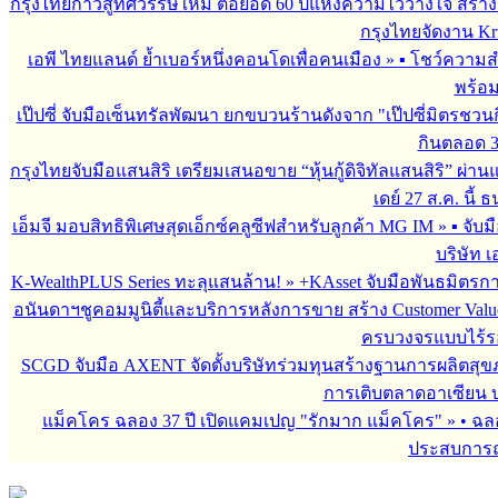
กรุงไทยก้าวสู่ทศวรรษใหม่ ต่อยอด 60 ปีแห่งความไว้วางใจ สร
กรุงไทยจัดงาน Krun
เอพี ไทยแลนด์ ย้ำเบอร์หนึ่งคอนโดเพื่อคนเมือง
»
▪︎ โชว์ความ
พร้อม
เป๊ปซี่ จับมือเซ็นทรัลพัฒนา ยกขบวนร้านดังจาก "เป๊ปซี่มิตรชวน
กินตลอด 3 เ
กรุงไทยจับมือแสนสิริ เตรียมเสนอขาย “หุ้นกู้ดิจิทัลแสนสิริ” ผ่าน
เดย์ 27 ส.ค. นี้
เอ็มจี มอบสิทธิพิเศษสุดเอ็กซ์คลูซีฟสำหรับลูกค้า MG IM
»
▪︎ จั
บริษัท เ
K-WealthPLUS Series ทะลุแสนล้าน!
»
+KAsset จับมือพันธมิตรการล
อนันดาฯชูคอมมูนิตี้และบริการหลังการขาย สร้าง Customer Val
ครบวงจรแบบไร้ร
SCGD จับมือ AXENT จัดตั้งบริษัทร่วมทุนสร้างฐานการผลิตสุ
การเติบตลาดอาเซียน บร
แม็คโคร ฉลอง 37 ปี เปิดแคมเปญ "รักมาก แม็คโคร"
»
• ฉล
ประสบการณ์