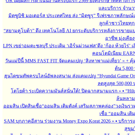
OR เผยผลการดำเนินงานครึ่งปีแรก 2569 ยังคงรักษาทิศทางกา
และบริการ จำนวน 3
มิตซูบิชิ มอเตอร์ส ประเทศไทย ส่ง “มิตซูรุ” รีเฟรชภาพลักษณ์แ
ลูกค้าชาวไทยทุกเ
“สยามคูโบต้า” ดึง เทคโนโลยี AI ยกระดับบริการหลังการขายแ
อาชีพ มุ่งเคี
LPN เขย่าอมตะชลบุรี ประเดิม ‘เอิร์นม่วนเฟส’ดึง ‘ก้อง ห้วยไร่’ 
คอนโดมิเนียม EARN by
วันแม่ปีนี้ MMS FAST FIT จัดแคมเปญ ‘สิงหาพาแม่เที่ยว’
»
+ คุ
ต้น 5,800
ฮุนไดขนทัพครบไลน์อัพลงสนาม ส่งแคมเปญ “Hyundai Game On
ลดสูงสุด 500,000
โตโยต้า ระเบิดความมันส์สนั่นใต้! ปิดฉากสนามแรก
»
▪︎ “H
ล้นหลาม 
ออมสิน เปิดสินเชื่อ“ออมสิน เติมตังค์ เสริมสภาพคล่อง”วงเงินรว
เชื่อ “ออมสิน เติ
SAM บุกภาคอีสาน ร่วมงาน Money Expo Korat 2026
»
▪︎ บริกา
สุขุม