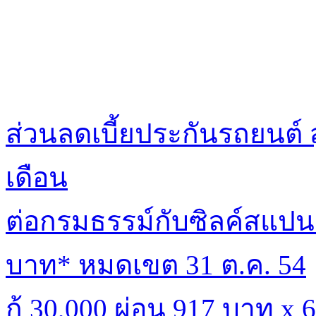
ส่วนลดเบี้ยประกันรถยนต์ 
เดือน
ต่อกรมธรรม์กับซิลค์สแปนร
บาท* หมดเขต 31 ต.ค. 54
กู้ 30,000 ผ่อน 917 บาท x