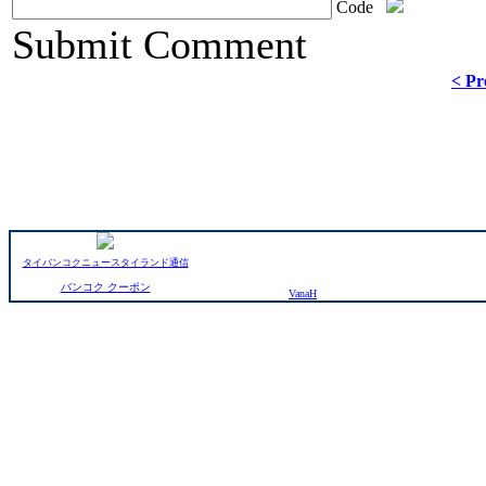
Code
ChronoComments by
Joomla Professional Solutions
Submit Comment
< Pr
タイバンコクニュースタイランド通信
バンコク クーポン
VanaH