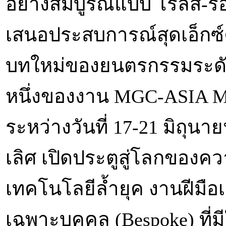
อย่างสมบูรณ์แบบ โรลส์-ร
เสนอประสบการณ์สุดเอ็กซ์ค
บทใหม่ของยนตรกรรมระดับอั
หนึ่งของงาน MGC-ASIA Mob
ระหว่างวันที่ 17-21 มิถุ
เลิศ เปิดประตูสู่โลกของค
เทคโนโลยีล้ำยุค งานฝีมื
เฉพาะบุคคล (Bespoke) ที่