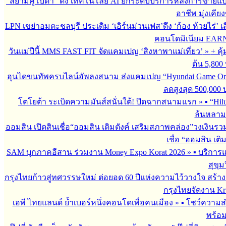
“สยามคูโบต้า” ดึง เทคโนโลยี AI ยกระดับบริการหลังการขายแ
อาชีพ มุ่งเคี
LPN เขย่าอมตะชลบุรี ประเดิม ‘เอิร์นม่วนเฟส’ดึง ‘ก้อง ห้วยไร่’ 
คอนโดมิเนียม EARN by
วันแม่ปีนี้ MMS FAST FIT จัดแคมเปญ ‘สิงหาพาแม่เที่ยว’
»
+ คุ
ต้น 5,800
ฮุนไดขนทัพครบไลน์อัพลงสนาม ส่งแคมเปญ “Hyundai Game On
ลดสูงสุด 500,000
โตโยต้า ระเบิดความมันส์สนั่นใต้! ปิดฉากสนามแรก
»
▪︎ “H
ล้นหลาม 
ออมสิน เปิดสินเชื่อ“ออมสิน เติมตังค์ เสริมสภาพคล่อง”วงเงินรว
เชื่อ “ออมสิน เติ
SAM บุกภาคอีสาน ร่วมงาน Money Expo Korat 2026
»
▪︎ บริกา
สุขุม
กรุงไทยก้าวสู่ทศวรรษใหม่ ต่อยอด 60 ปีแห่งความไว้วางใจ สร
กรุงไทยจัดงาน Krun
เอพี ไทยแลนด์ ย้ำเบอร์หนึ่งคอนโดเพื่อคนเมือง
»
▪︎ โชว์ความ
พร้อม