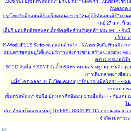
เป๊ปซี่ จับมือเซ็นทรัลพัฒนา ยกขบวนร้านดังจาก "เป๊ปซี่มิตรชวน
กินตลอด 3 เ
กรุงไทยจับมือแสนสิริ เตรียมเสนอขาย “หุ้นกู้ดิจิทัลแสนสิริ” ผ่าน
เดย์ 27 ส.ค. นี้
เอ็มจี มอบสิทธิพิเศษสุดเอ็กซ์คลูซีฟสำหรับลูกค้า MG IM
»
▪︎ จั
บริษัท เ
K-WealthPLUS Series ทะลุแสนล้าน!
»
+KAsset จับมือพันธมิตรการล
อนันดาฯชูคอมมูนิตี้และบริการหลังการขาย สร้าง Customer Val
ครบวงจรแบบไร้ร
SCGD จับมือ AXENT จัดตั้งบริษัทร่วมทุนสร้างฐานการผลิตสุ
การเติบตลาดอาเซียน บร
แม็คโคร ฉลอง 37 ปี เปิดแคมเปญ "รักมาก แม็คโคร"
»
• ฉล
ประสบการณ์
เซ็นทรัลพัฒนา จับมือ บัตรเครดิตอิออน ชวนอิ่มคุ้ม
»
▪︎ กับแคมเ
ใน
ศุภาลัยฟอร์มแกร่ง หุ้นกู้ OVERSUBSCRIPTION ยอดจองพุ่งกว่า 
จำกัด (มหาชน)