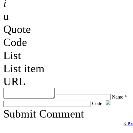
i
u
Quote
Code
List
List item
URL
Name *
Code
ChronoComments by
Joomla Professional Solutions
Submit Comment
< Pr