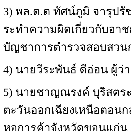
3) พล.ต.ต ทัศน์ภูมิ จารุป
ระทำความผิดเกี่ยวกับอา
บัญชาการตำรวจสอบสวน
4) นายวีระพันธ์ ดีอ่อน ผู้
5) นายชาญณรงค์ บุริสตร
ตะวันออกเฉียงเหนือตอนกล
หอการค้าจังหวัดขอนแก่น