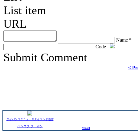
List item
URL
Name *
Code
ChronoComments by
Joomla Professional Solutions
Submit Comment
< Pr
タイバンコクニュースタイランド通信
バンコク クーポン
VanaH