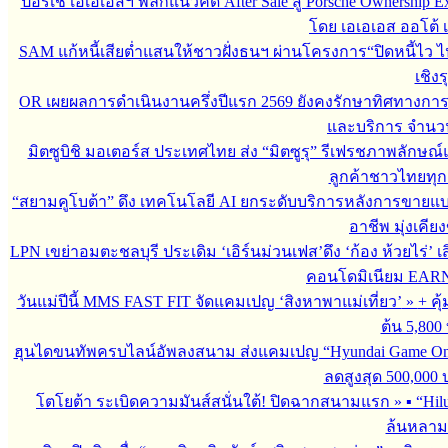
ปอร์เช่ เอเอเอสฯ พลิกแนวคิด After Sale สู่ Porsche Ownership
โดย เอเอเอส ออโต้ 
SAM แก้หนี้เสียต่ำแสนให้ชาวฝั่งธนฯ ผ่านโครงการ“ปิดหนี้ไว ไ
เชิงร
OR เผยผลการดำเนินงานครึ่งปีแรก 2569 ยังคงรักษาทิศทางกา
และบริการ จำนวน 3
มิตซูบิชิ มอเตอร์ส ประเทศไทย ส่ง “มิตซูรุ” รีเฟรชภาพลักษณ์แ
ลูกค้าชาวไทยทุกเ
“สยามคูโบต้า” ดึง เทคโนโลยี AI ยกระดับบริการหลังการขายแ
อาชีพ มุ่งเคี
LPN เขย่าอมตะชลบุรี ประเดิม ‘เอิร์นม่วนเฟส’ดึง ‘ก้อง ห้วยไร่’ 
คอนโดมิเนียม EARN by
วันแม่ปีนี้ MMS FAST FIT จัดแคมเปญ ‘สิงหาพาแม่เที่ยว’
»
+ คุ
ต้น 5,800
ฮุนไดขนทัพครบไลน์อัพลงสนาม ส่งแคมเปญ “Hyundai Game On
ลดสูงสุด 500,000
โตโยต้า ระเบิดความมันส์สนั่นใต้! ปิดฉากสนามแรก
»
▪︎ “H
ล้นหลาม 