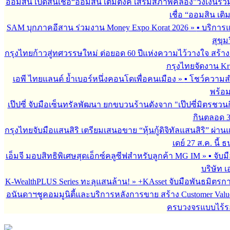
ออมสิน เปิดสินเชื่อ“ออมสิน เติมตังค์ เสริมสภาพคล่อง”วงเงินรว
เชื่อ “ออมสิน เติ
SAM บุกภาคอีสาน ร่วมงาน Money Expo Korat 2026
»
▪︎ บริกา
สุขุม
กรุงไทยก้าวสู่ทศวรรษใหม่ ต่อยอด 60 ปีแห่งความไว้วางใจ สร
กรุงไทยจัดงาน Krun
เอพี ไทยแลนด์ ย้ำเบอร์หนึ่งคอนโดเพื่อคนเมือง
»
▪︎ โชว์ความ
พร้อม
เป๊ปซี่ จับมือเซ็นทรัลพัฒนา ยกขบวนร้านดังจาก "เป๊ปซี่มิตรชวน
กินตลอด 3 เ
กรุงไทยจับมือแสนสิริ เตรียมเสนอขาย “หุ้นกู้ดิจิทัลแสนสิริ” ผ่าน
เดย์ 27 ส.ค. นี้
เอ็มจี มอบสิทธิพิเศษสุดเอ็กซ์คลูซีฟสำหรับลูกค้า MG IM
»
▪︎ จั
บริษัท เ
K-WealthPLUS Series ทะลุแสนล้าน!
»
+KAsset จับมือพันธมิตรการล
อนันดาฯชูคอมมูนิตี้และบริการหลังการขาย สร้าง Customer Val
ครบวงจรแบบไร้ร