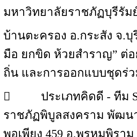
มหาวิทยาลัยราชภัฏบุรีรัม
บ้านตะครอง อ.กระสัง จ.บุร
มือ ยกขิด ห้วยสำราญ” ต
ถิ่น และการออกแบบชุดร่ว
 ประเภทคิดดี - ทีม Sm
ราชภัฏพิบูลสงคราม พัฒนาว
พอเพียง 459 อ.พรหมพิราม 