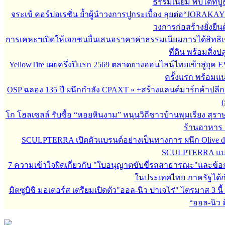
ธรรมเนียม พบได้ที่
จระเข้ คอร์ปอเรชั่น ย้ำผู้นำวงการปูกระเบื้อง ลุยต่อ“JORAKAY 
วงการก่อสร้างยั่งยื
การเคหะฯเปิดให้เอกชนยื่นเสนอราคาค่าธรรมเนียมการได้สิทธิเช่
ที่ดิน พร้อมสิ่ง
YellowTire เผยครึ่งปีแรก 2569 ตลาดยางออนไลน์ไทยเข้าสู่ยุค EV
ครั้งแรก พร้อมแ
OSP ฉลอง 135 ปี ผนึกกำลัง CPAXT
»
+สร้างแลนด์มาร์กค้าปลี
(
โก โฮลเซลล์ รับซื้อ “หอยหินงาม” หนุนวิถีชาวบ้านพุมเรียง สุรา
ร้านอาหาร 
SCULPTERRA เปิดตัวแบรนด์อย่างเป็นทางการ ผนึก Olive d
SCULPTERRA แบรน
7 ความเข้าใจผิดเกี่ยวกับ "ใบอนุญาตขับขี่รถสาธารณะ"และข้อกำห
ในประเทศไทย ภาครัฐได้กำหน
มิตซูบิชิ มอเตอร์ส เตรียมเปิดตัว"ออล-นิว ปาเจโร่" ไตรมาส 3 นี้
“ออล-นิว มิ