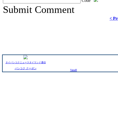
Code
ChronoComments by
Joomla Professional Solutions
Submit Comment
< Pr
タイバンコクニュースタイランド通信
バンコク クーポン
VanaH