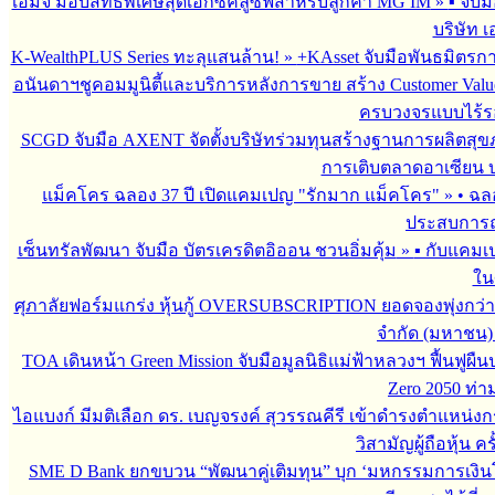
เอ็มจี มอบสิทธิพิเศษสุดเอ็กซ์คลูซีฟสำหรับลูกค้า MG IM
»
▪︎ จั
บริษัท เ
K-WealthPLUS Series ทะลุแสนล้าน!
»
+KAsset จับมือพันธมิตรการล
อนันดาฯชูคอมมูนิตี้และบริการหลังการขาย สร้าง Customer Val
ครบวงจรแบบไร้ร
SCGD จับมือ AXENT จัดตั้งบริษัทร่วมทุนสร้างฐานการผลิตสุ
การเติบตลาดอาเซียน บร
แม็คโคร ฉลอง 37 ปี เปิดแคมเปญ "รักมาก แม็คโคร"
»
• ฉล
ประสบการณ์
เซ็นทรัลพัฒนา จับมือ บัตรเครดิตอิออน ชวนอิ่มคุ้ม
»
▪︎ กับแคมเ
ใน
ศุภาลัยฟอร์มแกร่ง หุ้นกู้ OVERSUBSCRIPTION ยอดจองพุ่งกว่า 
จำกัด (มหาชน)
TOA เดินหน้า Green Mission จับมือมูลนิธิแม่ฟ้าหลวงฯ ฟื้นฟูผืน
Zero 2050 ท่
ไอแบงก์ มีมติเลือก ดร. เบญจรงค์ สุวรรณคีรี เข้าดำรงตำแหน
วิสามัญผู้ถือหุ้น คร
SME D Bank ยกขบวน “พัฒนาคู่เติมทุน” บุก ‘มหกรรมการเงินโ