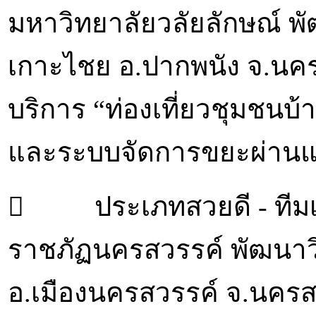
มหาวิทยาลัยวลัยลักษณ์ พั
เกาะไชย อ.ปากพนัง จ.นค
บริการ “ท่องเที่ยวชุมชน
และระบบจัดการขยะผ่าน
 ประเภทสวยดี - ทีมเอ
ราชภัฏนครสวรรค์ พัฒนาว
อ.เมืองนครสวรรค์ จ.นครส