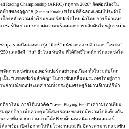
 Racing Championship (ARRC) ฤดูกาล 2026” จัดต่อเนื่องใน
ุดท้ายของฤดูกาล (Season Finale) พร้อมพิธีฉลองแชมป์ประจำปี
กชน เบื้องหลังความสำเร็จมอเตอร์สปอร์ตไทย นำโดย การกีฬาแห่ง
แนล เซอร์กิต ร่วมประกาศความพร้อมและการผลักดันไทยสู่การเป็น
พ ซามูล รวมถึงสองดาวรุ่ง “มิกซ์” ธนัช ละอองปลิว และ “ไฮเปค”
50 และยังมี “กัส” ธีรไนย ทับทิม ที่ได้สิทธิ์ไวลด์การ์ดลงแข่งใน
ัดการแข่งขันมอเตอร์สปอร์ตอย่างต่อเนื่อง ทั้งในระดับโลก
ng เป็น “แพลตฟอร์มสำคัญ” ในการขับเคลื่อนประเทศไทยสู่การ
บภาพลักษณ์ของประเทศ รวมทั้งกระตุ้นเศรษฐกิจผ่านอีเวนท์กีฬา
นกติกาใหม่ ภายใต้แนวคิด “Level Playing Field” (ความเท่าเทียม
บสมดุลกติกา เพื่อควบคุมให้สมรรถนะของรถมีความใกล้เคียงกัน
งานของทีม มากกว่าความได้เปรียบด้านเทคนิค แฟนมอเตอร์
ุกโค้ง พร้อมเปิดโอกาสให้ทีมโรงงานและทีมอิสระสามารถแข่งขัน