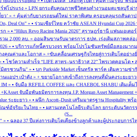
รขายแบบไร้รอยต่อ
»
▪︎ เปิดโมเดล “เลือกคูโบต้า คุ้มค่าไม่รู้จบ”พร
เสิร์ฟโปรแรง
»
LPN ยกระดับคุณภาพชีวิตคนทำงานอมตะชลบุรี ผ่านโ
่ยว’
»
+ คุ้มค่ากับยางรถยนต์ใหม่ ราคาพิเศษ ครอบคลุมรถสันดาป แ
On, Deal On”
»
▪︎ ร่วมเชียร์ไทย คว้าชัย ASEAN Hyundai Cup 202
มแรก
»
▪︎ “Hilux Revo Racing Mania 2026” สุราษฎร์ธานี แฟนมอเตอร
นรวม 2,000 ลบ.
»
ออมสินขานรับมาตรการ ธปท. เร่งเติมสภาพคล่อง SME
026
»
▪︎ บริการแก้หนี้ครบวงจร พร้อมโปรโมชันทรัพย์มือสองมากมาย 
สร้างคุณค่าและโอกาส
»
+ขับเคลื่อนเศรษฐกิจไทยสู่การเติบโตอย่างยั
»
▪︎ โชว์ความสำเร็จ “LIFE สาทร–นราธิวาส 22” ไพรเวตคอนโด ▪︎ ส
ซี่มิตรชวนกิน"
»
▪︎ บุก Parkside Market เซ็นทรัล พาร์ค เติมความซ่า
ผ่านแอปฯ เป๋าตัง
»
+ ขยายโอกาสเข้าถึงการลงทุนที่มั่นคงระยะยาวและ
G IM
»
▪︎ จับมือ REFILL COFFEE และ CHAEBOL SHABU เติมเต็มไลฟ์
»
+KAsset จับมือพันธมิตรการลงทุน J.P. Morgan Asset Management +รุก
alue ระยะยาว
»
▪︎ ผนึก Ascott–Dusit เสริมมาตรฐาน Hospitality
ภัณฑ์อัจริยะในไทย
»
▪︎ ผสานเทคโนโลยีระดับโลก ยกระดับนวัตกรร
(S...
ร"
»
• ฉลอง 37 ปีแห่งการเติบโตเคียงข้างลูกค้าและผู้ประกอบการไ