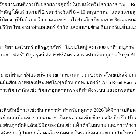
รยานยนต์ทางเรียบรายการสุดยิ่งใหญ่แห่งทวีป รายการ “Asia Road
มสำคัญ ได้แก่ สนามที่ 2 ระหว่างวันที่ 8 – 10 พฤษภาคม และสนามส
อร์กิต จ.บุรีรัมย์ ภายในงานแถลงข่าวได้รับเกียรติจากภาครัฐ-เอ
 บริษัท ไทยยามาฮ่ามอเตอร์ จำกัด และสนามช้าง อินเตอร์เนชั่น
 “ชิพ” นครินทร์ อธิรัฐภูวภัทร์ ในรุ่นใหญ่ ASB1000, “ตี” อนุภา
 “เฟอร์” ปัญจรุจน์ จิตวิรุฬห์ฉัตร ลงแข่งขันเต็มฤดูกาลในรุ่น AP2
ายกีฬาอาชีพและกีฬามวย(กกท.) กล่าวว่า ประเทศไทยเป็นเจ้าภาพจ
ยืนยันศักยภาพของประเทศในทุกด้าน กกท. มองว่า Asia Road Raci
ได้แก่ การพัฒนานักแข่ง พัฒนาอุตสาหกรรมกีฬาทั้งระบบ และยกระดั
งลิขสิทธิ์การแข่งขัน กล่าวว่า สำหรับฤดูกาล 2026 ได้มีการเปลี่ย
ในด้านจำนวนทีมแข่งจากนานาชาติและความเข้มข้นของนักบิด จึงปรั
่งขันถูกตัดสินด้วยฝีมือของนักแข่ง แท็กติกในสนาม และการทำ
รชิงจังหวะ สู้กันแบบล้อต่อล้อ ชนิดหายใจรดต้นคอและแลกกันในท