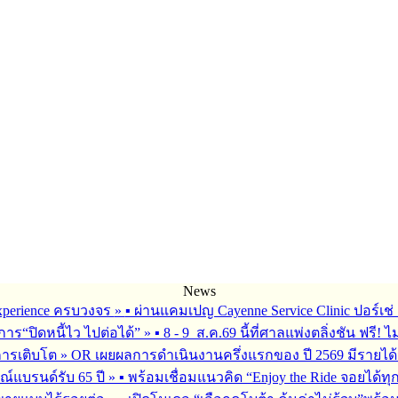
News
 Experience ครบวงจร
»
▪︎ ผ่านแคมเปญ Cayenne Service Clinic ปอร์เ
การ“ปิดหนี้ไว ไปต่อได้”
»
▪︎ 8 - 9 ส.ค.69 นี้ที่ศาลแพ่งตลิ่งชัน ฟรี! ไ
การเติบโต
»
OR เผยผลการดำเนินงานครึ่งแรกของ ปี 2569 มีรายได้
ณ์แบรนด์รับ 65 ปี
»
▪︎ พร้อมเชื่อมแนวคิด “Enjoy the Ride จอยได้ท