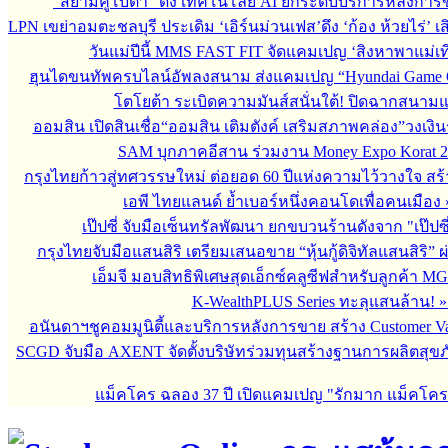
“สยามคูโบต้า” ดึง เทคโนโลยี AI ยกระดับบริการหลังกา
LPN เขย่าอมตะชลบุรี ประเดิม ‘เอิร์นม่วนเฟส’ดึง ‘ก้อง ห้วยไร่’ 
วันแม่ปีนี้ MMS FAST FIT จัดแคมเปญ ‘สิงหาพาแม่เที
ฮุนไดขนทัพครบไลน์อัพลงสนาม ส่งแคมเปญ “Hyundai Game 
โตโยต้า ระเบิดความมันส์สนั่นใต้! ปิดฉากสนา
ออมสิน เปิดสินเชื่อ“ออมสิน เติมตังค์ เสริมสภาพคล่อง”วงเงิ
SAM บุกภาคอีสาน ร่วมงาน Money Expo Korat 2
กรุงไทยก้าวสู่ทศวรรษใหม่ ต่อยอด 60 ปีแห่งความไว้วางใจ 
เอพี ไทยแลนด์ ย้ำเบอร์หนึ่งคอนโดเพื่อคนเมือง
เป๊ปซี่ จับมือเซ็นทรัลพัฒนา ยกขบวนร้านดังจาก "เป๊ป
กรุงไทยจับมือแสนสิริ เตรียมเสนอขาย “หุ้นกู้ดิจิทัลแสนสิริ” 
เอ็มจี มอบสิทธิพิเศษสุดเอ็กซ์คลูซีฟสำหรับลูกค้า M
K-WealthPLUS Series ทะลุแสนล้าน!
อนันดาฯชูคอมมูนิตี้และบริการหลังการขาย สร้าง Customer V
SCGD จับมือ AXENT จัดตั้งบริษัทร่วมทุนสร้างฐานการผลิตสุข
แม็คโคร ฉลอง 37 ปี เปิดแคมเปญ "รักมาก แม็คโค