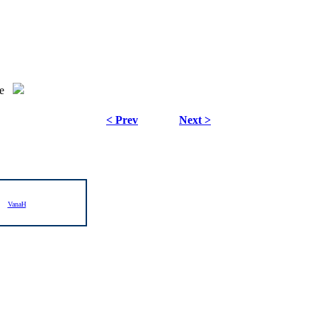
e
< Prev
Next >
VanaH