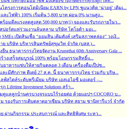
้อมปั้นช่างทักษะมืออาชีพ มุ่งเคียงข้างเกษตรกรทุกฤดูกาลท...
ครงการคอนโดมิเนียม EARN by LPN ชูแนวคิด ‘น่าอยู่’ เติมเ...
ละไฟฟ้า 100% เริ่มต้น 5,800 บาท ผ่อน 0% นานสูง...
6 พร้อมดีลแรงลดสูงสุด 500,000 บาท(1) จองและรับรถภายในว...
์สปอร์ตแห่ร่วมงานล้นหลาม บริษัท โตโยต้า มอเ...
s เปิดสินเชื่อ “ออมสิน เติมตังค์ เสริมสภาพคล่อง” วงเงิ...
บริษัท บริหารสินทรัพย์สุขุมวิท จำกัด (บสส.)...
่งยืน ธนาคารกรุงไทยจัดงาน Krungthai 60th Anniversary Gala ...
ร้างเสร็จสมบูรณ์ 100% พร้อมโอนกรรมสิทธิ์แ...
กับอาหารแซ่บให้สายกินตลอด 3 เดือน เครื่องดื่มเป๊ปซ...
มีศักภาพ ดีเดย์ 27 ส.ค. นี้ ธนาคารกรุงไทย ร่วมกับ บริษ...
สไตล์ระดับพรีเมียม บริษัท เอสเอไอซี มอเตอร์ –...
 Lifetime Investment Solutions สร้า...
 พร้อมดูแลลูกบ้านครบวงจรแบบไร้รอยต่อ ด้วยแอปฯ COCORO บ...
ม รองรับการเติบตลาดอาเซียน บริษัท สยาม ซานิทารีแวร์ จำกัด
ทย ผ่านกิจกรรม ประสบการณ์ และสิทธิพิเศษ ระหว...