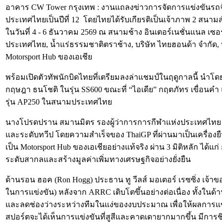
อาคาร CW Tower กรุงเทพ : งานแถลงข่าวการจัดการแข่งขันรถจัก
ประเทศไทยเป็นปีที่ 12 โดยไทยได้รับเกียรติเป็นเจ้าภาพ 2 สนา
ในวันที่ 4 - 6 ธันวาคม 2569 ณ สนามช้าง อินเตอร์เนชั่นแนล เซ
ประเทศไทย, น้ำแร่ธรรมชาติตราช้าง, บริษัท ไทยฮอนด้า จำกัด,
Motorsport Hub ของเอเชีย
พร้อมเปิดตัวทัพนักบิดไทยที่เตรียมลงล่าแชมป์ในฤดูกาลนี้ นำโดย
กฤษฎา ธนโชติ ในรุ่น SS600 ขณะที่ “ไอเดีย” กฤตภัทร เขื่อนคำ และ
รุ่น AP250 ในสนามประเทศไทย
นางโปรดปราน สมานมิตร รองผู้ว่าการการกีฬาแห่งประเทศไทย ฝ่
และระดับทวีป โดยความสำเร็จของ ThaiGP ที่ผ่านมาเป็นเครื่อง
เป็น Motorsport Hub ของเอเชียอย่างแท้จริง ผ่าน 3 มิติหลัก 
ระดับสากลและสร้างมูลค่าเพิ่มทางเศรษฐกิจอย่างยั่งยืน
ด้านรอน ฮอค (Ron Hogg) ประธาน ทู วีลส์ มอเตอร์ เรซซิ่ง เจ้าขอ
ในการแข่งขัน) หลังจาก ARRC เติบโตขึ้นอย่างต่อเนื่อง ทั้ง
และลดช่องว่างระหว่างทีมในแง่ของงบประมาณ เพื่อให้ผลการแข
สปอร์ตจะได้เห็นการแข่งขันที่สูสีและคาดเดายากมากขึ้น มีกา