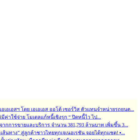
ช่ เอเอเอสฯ โดย เอเอเอส ออโต้ เซอร์วิส ตัวแทนจำหน่ายรถยนต...
ม่มีค่าใช้จ่าย โมเดลแก้หนี้เชิงรุก “ ปิดหนี้ไว ไป...
จากการขายและบริการ จำนวน 381,793 ล้านบาท เพิ่มขึ้น 3...
ุกเส้นทาง” สู่ลูกค้าชาวไทยทุกเจเนอเรชัน จอยได้ทุกแชต! ▪...