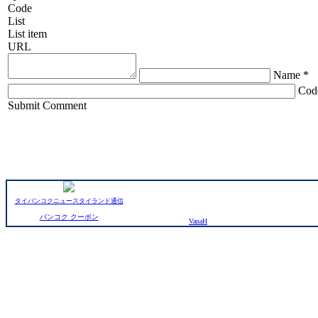
Code
List
List item
URL
Name *
Cod
ChronoComments by
Joomla Professional Solutions
Submit Comment
タイバンコクニュースタイランド通信
バンコク クーポン
VanaH