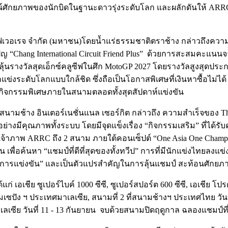
ิสูจน์ศักยภาพของนักบิดในฐานะดาวรุ่งระดับโลก และผลักดันให้ ARR
เบฟเวอเรจ จำกัด (มหาชน)โดยน้ำแร่ธรรมชาติตราช้าง กล่าวถึงความพ
Chang International Circuit Friend Plus” ด้วยการสะสมคะแนนจ
นรางวัลสุดเอ็กซ์คลูซีฟในศึก MotoGP 2027 โดยรางวัลสูงสุดประกอ
ข่งระดับโลกแบบใกล้ชิด ซึ่งถือเป็นโอกาสพิเศษที่เงินหาซื้อไม่ได
กับกิจกรรมพิเศษภายในสนามตลอดทั้งสุดสัปดาห์แข่งขัน
ช้าง อินเตอร์เนชั่นแนล เซอร์กิต กล่าวถึง ความสำเร็จของ ThaiGP
่างมีคุณภาพทั้งระบบ โดยมีจุดแข็งเรื่อง “กิจกรรมเสริม” ที่ได้รับ
จ้าภาพ ARRC ถึง 2 สนาม ภายใต้คอนเซ็ปต์ “One Asia One Champio
พื่อค้นหา “แชมป์ที่ดีที่สุดของทั้งทวีป” การที่มีนักแข่งไทยลงแข
ารแข่งขัน” และเป็นตัวแปรสำคัญในการลุ้นแชมป์ สะท้อนศักยภา
่ เอเชีย ซูเปอร์ไบค์ 1000 ซีซี, ซูเปอร์สปอร์ต 600 ซีซี, เอเชีย โปรด
มเซปัง ฯ ประเทศมาเลเซีย, สนามที่ 2 ที่สนามช้างฯ ประเทศไทย วันที่
ลเซีย วันที่ 11 - 13 กันยายน จบด้วยสนามปิดฤดูกาล ฉลองแชมป์ที่