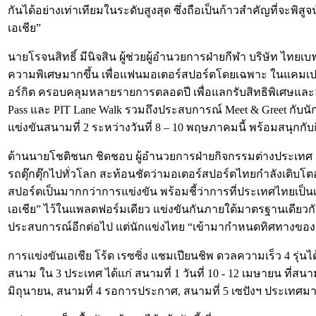
กันได้อย่างเท่าเทียมในระดับสูงสุด ซึ่งถือเป็นก้าวสำคัญที่จะพ
เอเชีย”
นายโรจนสิทธิ์ มีนิจสิน ผู้ช่วยผู้อำนวยการฝ่ายกีฬา บริษัท ไทย
ความพิเศษมากขึ้น เพื่อแฟนมอเตอร์สปอร์ตโดยเฉพาะ ในแคมเปญ “
อร์กิต ครอบคลุมหลายรายการตลอดปี เพื่อแลกรับสิทธิพิเศษและลุ้
Pass และ PIT Lane Walk รวมถึงประสบการณ์ Meet & Greet กับนักแ
แข่งขันสนามที่ 2 ระหว่างวันที่ 8 – 10 พฤษภาคมนี้ พร้อมสนุก
ด้านนายโชติชนก ชิดชอบ ผู้อำนวยการฝ่ายกิจกรรมต่างประเทศ สนาม
รถตุ๊กตุ๊กไปทั่วโลก สะท้อนชัดว่ามอเตอร์สปอร์ตไทยกำลังเติบโตอย
สปอร์ตเป็นมากกว่าการแข่งขัน พร้อมชี้ว่าการที่ประเทศไทยเป็นเ
เอเชีย” ไว้ในแพลตฟอร์มเดียว แข่งขันกันภายใต้มาตรฐานเดียวกัน เ
ประสบการณ์อีกต่อไป แต่นักแข่งไทย “เข้ามากำหนดทิศทางของก
การแข่งขันเอเชีย โร้ด เรซซิ่ง แชมเปียนชิพ ดวลความเร็ว 4 รุ่นได้แก
สนาม ใน 3 ประเทศ ได้แก่ สนามที่ 1 วันที่ 10 - 12 เมษายน ที่สนา
มิถุนายน, สนามที่ 4 รอการประกาศ, สนามที่ 5 เซปังฯ ประเทศมาเ