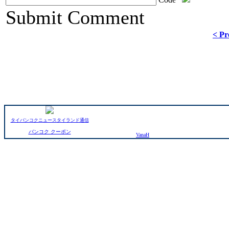
ChronoComments by
Joomla Professional Solutions
Submit Comment
< Pr
タイバンコクニュースタイランド通信
バンコク クーポン
VanaH