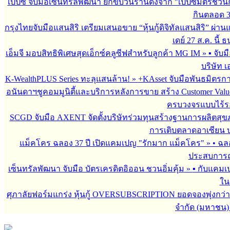
เป๊ปซี่ จับมือเซ็นทรัลพัฒนา ยกขบวนร้านดังจาก "เป๊ปซี่มิตรชวน
กินตลอด 3 เ
กรุงไทยจับมือแสนสิริ เตรียมเสนอขาย “หุ้นกู้ดิจิทัลแสนสิริ” ผ่าน
เดย์ 27 ส.ค. นี้
เอ็มจี มอบสิทธิพิเศษสุดเอ็กซ์คลูซีฟสำหรับลูกค้า MG IM
»
▪︎ จั
บริษัท เ
K-WealthPLUS Series ทะลุแสนล้าน!
»
+KAsset จับมือพันธมิตรการล
อนันดาฯชูคอมมูนิตี้และบริการหลังการขาย สร้าง Customer Val
ครบวงจรแบบไร้ร
SCGD จับมือ AXENT จัดตั้งบริษัทร่วมทุนสร้างฐานการผลิตสุ
การเติบตลาดอาเซียน บร
แม็คโคร ฉลอง 37 ปี เปิดแคมเปญ "รักมาก แม็คโคร"
»
• ฉล
ประสบการณ์
เซ็นทรัลพัฒนา จับมือ บัตรเครดิตอิออน ชวนอิ่มคุ้ม
»
▪︎ กับแคมเ
ใน
ศุภาลัยฟอร์มแกร่ง หุ้นกู้ OVERSUBSCRIPTION ยอดจองพุ่งกว่า 
จำกัด (มหาชน)