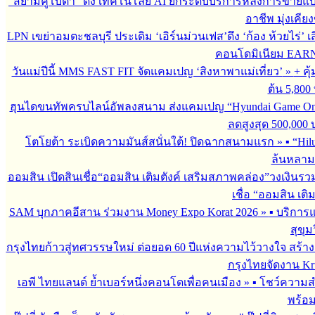
“สยามคูโบต้า” ดึง เทคโนโลยี AI ยกระดับบริการหลังการขายแ
อาชีพ มุ่งเคี
LPN เขย่าอมตะชลบุรี ประเดิม ‘เอิร์นม่วนเฟส’ดึง ‘ก้อง ห้วยไร่’ 
คอนโดมิเนียม EARN by
วันแม่ปีนี้ MMS FAST FIT จัดแคมเปญ ‘สิงหาพาแม่เที่ยว’
»
+ คุ
ต้น 5,800
ฮุนไดขนทัพครบไลน์อัพลงสนาม ส่งแคมเปญ “Hyundai Game On
ลดสูงสุด 500,000
โตโยต้า ระเบิดความมันส์สนั่นใต้! ปิดฉากสนามแรก
»
▪︎ “H
ล้นหลาม 
ออมสิน เปิดสินเชื่อ“ออมสิน เติมตังค์ เสริมสภาพคล่อง”วงเงินรว
เชื่อ “ออมสิน เติ
SAM บุกภาคอีสาน ร่วมงาน Money Expo Korat 2026
»
▪︎ บริกา
สุขุม
กรุงไทยก้าวสู่ทศวรรษใหม่ ต่อยอด 60 ปีแห่งความไว้วางใจ สร
กรุงไทยจัดงาน Krun
เอพี ไทยแลนด์ ย้ำเบอร์หนึ่งคอนโดเพื่อคนเมือง
»
▪︎ โชว์ความ
พร้อม