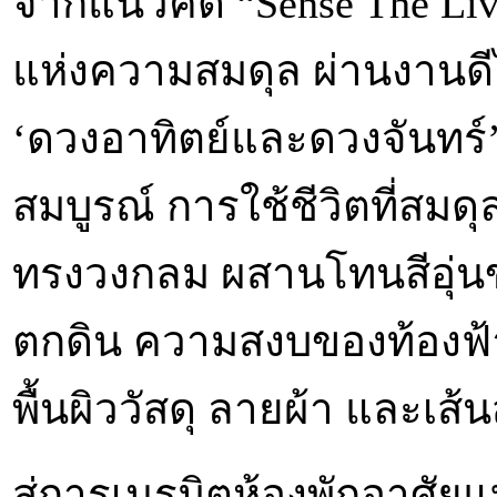
จากแนวคิด “Sense The Livi
แห่งความสมดุล ผ่านงานดี
‘ดวงอาทิตย์และดวงจันทร์
สมบูรณ์ การใช้ชีวิตที่สมด
ทรงวงกลม ผสานโทนสีอุ่น
ตกดิน ความสงบของท้องฟ้
พื้นผิววัสดุ ลายผ้า และเส้
สู่การเนรมิตห้องพักอาศัยแบ