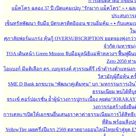
การเติบตลาดอาเซียน บร
แม็คโคร ฉลอง 37 ปี เปิดแคมเปญ "รักมาก แม็คโคร"
»
• ฉล
ประสบการณ์
เซ็นทรัลพัฒนา จับมือ บัตรเครดิตอิออน ชวนอิ่มคุ้ม
»
▪︎ กับแคมเ
ใน
ศุภาลัยฟอร์มแกร่ง หุ้นกู้ OVERSUBSCRIPTION ยอดจองพุ่งกว่า 
จำกัด (มหาชน)
TOA เดินหน้า Green Mission จับมือมูลนิธิแม่ฟ้าหลวงฯ ฟื้นฟูผืน
Zero 2050 ท่
ไอแบงก์ มีมติเลือก ดร. เบญจรงค์ สุวรรณคีรี เข้าดำรงตำแหน
วิสามัญผู้ถือหุ้น คร
SME D Bank ยกขบวน “พัฒนาคู่เติมทุน” บุก ‘มหกรรมการเงินโ
ธรรมเนียม พบได้ที่
จระเข้ คอร์ปอเรชั่น ย้ำผู้นำวงการปูกระเบื้อง ลุยต่อ“JORAKAY 
วงการก่อสร้างยั่งยื
การเคหะฯเปิดให้เอกชนยื่นเสนอราคาค่าธรรมเนียมการได้สิทธิเช่
ที่ดิน พร้อมสิ่ง
YellowTire เผยครึ่งปีแรก 2569 ตลาดยางออนไลน์ไทยเข้าสู่ยุค EV