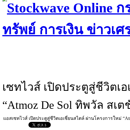
เซทไวส์ เปิดประตูสู่ชีวิต
“Atmoz De Sol ทิพวัล สเตช
แอสเซทไวส์ เปิดประตูสู่ชีวิตเอเชี่ยนสไตล์ ผ่านโครงการใหม่ “Atm