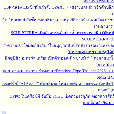
ครั้งแรก พร้อมแ
OSP ฉลอง 135 ปี ผนึกกำลัง CPAXT
»
+สร้างแลนด์มาร์กค้าปลี
(
โก โฮลเซลล์ รับซื้อ “หอยหินงาม” หนุนวิถีชาวบ้านพุมเรียง สุรา
ร้านอาหาร 
SCULPTERRA เปิดตัวแบรนด์อย่างเป็นทางการ ผนึก Olive d
SCULPTERRA แบรน
7 ความเข้าใจผิดเกี่ยวกับ "ใบอนุญาตขับขี่รถสาธารณะ"และข้อกำห
ในประเทศไทย ภาครัฐได้กำหน
มิตซูบิชิ มอเตอร์ส เตรียมเปิดตัว"ออล-นิว ปาเจโร่" ไตรมาส 3 นี้
“ออล-นิว มิ
บสย. ส่ง 4 มาตรการ ร่วมงาน “Franchise Expo Thailand 2026”
»
+
SMEs และผ
กรุงศรี ชี้ "AI Agents" คือคลื่นลูกใหม่ เผยทิศทางลงทุนครึ่งหลังป
กรุงศรี (
CPPC ในเครือซีพี จับมือ SCGC เปิดตัวบรรจุภัณฑ์อาหารสัตว
แวดล้อมยั่งยืน 