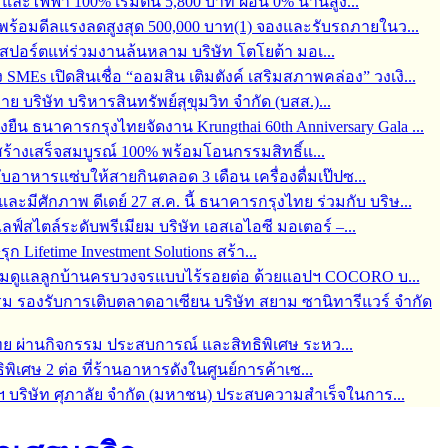
ละไฟฟ้า 100% เริ่มต้น 5,800 บาท ผ่อน 0% นานสูง...
6 พร้อมดีลแรงลดสูงสุด 500,000 บาท(1) จองและรับรถภายในว...
์สปอร์ตแห่ร่วมงานล้นหลาม บริษัท โตโยต้า มอเ...
s เปิดสินเชื่อ “ออมสิน เติมตังค์ เสริมสภาพคล่อง” วงเงิ...
บริษัท บริหารสินทรัพย์สุขุมวิท จำกัด (บสส.)...
่งยืน ธนาคารกรุงไทยจัดงาน Krungthai 60th Anniversary Gala ...
ร้างเสร็จสมบูรณ์ 100% พร้อมโอนกรรมสิทธิ์แ...
กับอาหารแซ่บให้สายกินตลอด 3 เดือน เครื่องดื่มเป๊ปซ...
มีศักภาพ ดีเดย์ 27 ส.ค. นี้ ธนาคารกรุงไทย ร่วมกับ บริษ...
สไตล์ระดับพรีเมียม บริษัท เอสเอไอซี มอเตอร์ –...
 Lifetime Investment Solutions สร้า...
 พร้อมดูแลลูกบ้านครบวงจรแบบไร้รอยต่อ ด้วยแอปฯ COCORO บ...
ม รองรับการเติบตลาดอาเซียน บริษัท สยาม ซานิทารีแวร์ จำกัด
ทย ผ่านกิจกรรม ประสบการณ์ และสิทธิพิเศษ ระหว...
ิพิเศษ 2 ต่อ ที่ร้านอาหารดังในศูนย์การค้าเซ...
ฯ บริษัท ศุภาลัย จำกัด (มหาชน) ประสบความสำเร็จในการ...