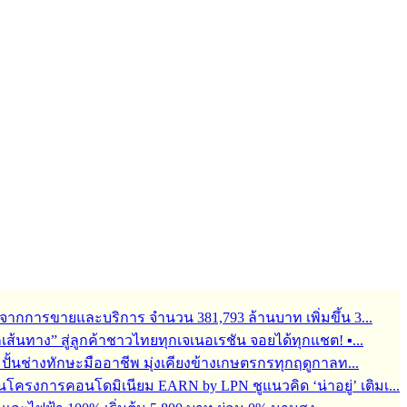
จากการขายและบริการ จำนวน 381,793 ล้านบาท เพิ่มขึ้น 3...
ุกเส้นทาง” สู่ลูกค้าชาวไทยทุกเจเนอเรชัน จอยได้ทุกแชต! ▪...
้อมปั้นช่างทักษะมืออาชีพ มุ่งเคียงข้างเกษตรกรทุกฤดูกาลท...
ครงการคอนโดมิเนียม EARN by LPN ชูแนวคิด ‘น่าอยู่’ เติมเ...