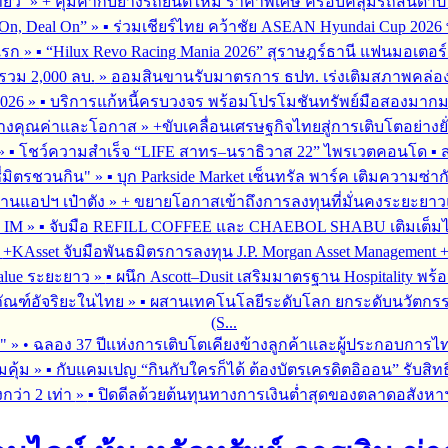
่ยว’
»
+ คุ้มค่ากับยางรถยนต์ใหม่ ราคาพิเศษ ครอบคลุมรถสันดาป แ
On, Deal On”
»
▪︎ ร่วมเชียร์ไทย คว้าชัย ASEAN Hyundai Cup 202
มแรก
»
▪︎ “Hilux Revo Racing Mania 2026” สุราษฎร์ธานี แฟนมอเตอร
นรวม 2,000 ลบ.
»
ออมสินขานรับมาตรการ ธปท. เร่งเติมสภาพคล่อง SME
026
»
▪︎ บริการแก้หนี้ครบวงจร พร้อมโปรโมชันทรัพย์มือสองมากมาย 
สร้างคุณค่าและโอกาส
»
+ขับเคลื่อนเศรษฐกิจไทยสู่การเติบโตอย่างยั
»
▪︎ โชว์ความสำเร็จ “LIFE สาทร–นราธิวาส 22” ไพรเวตคอนโด ▪︎ ส
ซี่มิตรชวนกิน"
»
▪︎ บุก Parkside Market เซ็นทรัล พาร์ค เติมความซ่า
ผ่านแอปฯ เป๋าตัง
»
+ ขยายโอกาสเข้าถึงการลงทุนที่มั่นคงระยะยาวและ
G IM
»
▪︎ จับมือ REFILL COFFEE และ CHAEBOL SHABU เติมเต็มไลฟ์
»
+KAsset จับมือพันธมิตรการลงทุน J.P. Morgan Asset Management +รุก
alue ระยะยาว
»
▪︎ ผนึก Ascott–Dusit เสริมมาตรฐาน Hospitality
ภัณฑ์อัจริยะในไทย
»
▪︎ ผสานเทคโนโลยีระดับโลก ยกระดับนวัตกรร
(S...
ร"
»
• ฉลอง 37 ปีแห่งการเติบโตเคียงข้างลูกค้าและผู้ประกอบการไ
มคุ้ม
»
▪︎ กับแคมเปญ “กินกับใครก็ได้ ต้องบัตรเครดิตอิออน” รับสิทธ
กว่า 2 เท่า
»
▪︎ ปิดดีลด้วยต้นทุนทางการเงินต่ำสุดของตลาดอสังหา