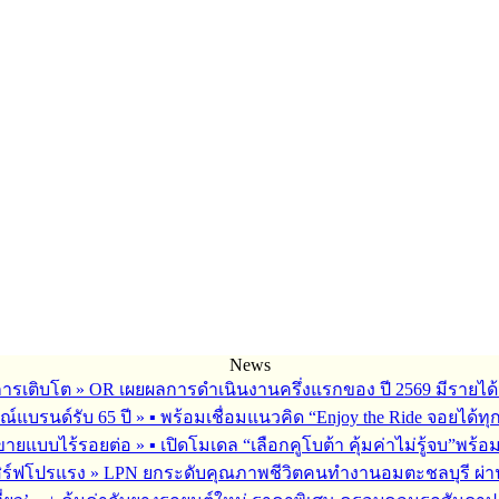
News
การเติบโต
»
OR เผยผลการดำเนินงานครึ่งแรกของ ปี 2569 มีรายได้
ณ์แบรนด์รับ 65 ปี
»
▪︎ พร้อมเชื่อมแนวคิด “Enjoy the Ride จอยได้ท
รขายแบบไร้รอยต่อ
»
▪︎ เปิดโมเดล “เลือกคูโบต้า คุ้มค่าไม่รู้จบ”พร
เสิร์ฟโปรแรง
»
LPN ยกระดับคุณภาพชีวิตคนทำงานอมตะชลบุรี ผ่านโ