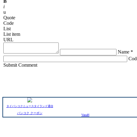
B
i
u
Quote
Code
List
List item
URL
Name *
Cod
ChronoComments by
Joomla Professional Solutions
Submit Comment
タイバンコクニュースタイランド通信
バンコク クーポン
VanaH