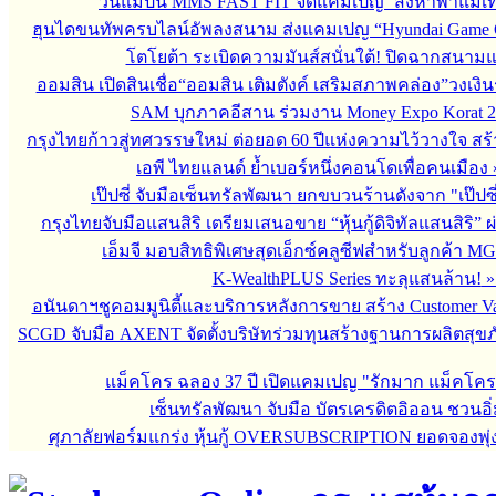
วันแม่ปีนี้ MMS FAST FIT จัดแคมเปญ ‘สิงหาพาแม่เที
ฮุนไดขนทัพครบไลน์อัพลงสนาม ส่งแคมเปญ “Hyundai Game 
โตโยต้า ระเบิดความมันส์สนั่นใต้! ปิดฉากสนา
ออมสิน เปิดสินเชื่อ“ออมสิน เติมตังค์ เสริมสภาพคล่อง”วงเงิ
SAM บุกภาคอีสาน ร่วมงาน Money Expo Korat 2
กรุงไทยก้าวสู่ทศวรรษใหม่ ต่อยอด 60 ปีแห่งความไว้วางใจ 
เอพี ไทยแลนด์ ย้ำเบอร์หนึ่งคอนโดเพื่อคนเมือง
เป๊ปซี่ จับมือเซ็นทรัลพัฒนา ยกขบวนร้านดังจาก "เป๊ป
กรุงไทยจับมือแสนสิริ เตรียมเสนอขาย “หุ้นกู้ดิจิทัลแสนสิริ” 
เอ็มจี มอบสิทธิพิเศษสุดเอ็กซ์คลูซีฟสำหรับลูกค้า M
K-WealthPLUS Series ทะลุแสนล้าน!
อนันดาฯชูคอมมูนิตี้และบริการหลังการขาย สร้าง Customer V
SCGD จับมือ AXENT จัดตั้งบริษัทร่วมทุนสร้างฐานการผลิตสุข
แม็คโคร ฉลอง 37 ปี เปิดแคมเปญ "รักมาก แม็คโค
เซ็นทรัลพัฒนา จับมือ บัตรเครดิตอิออน ชวนอิ่
ศุภาลัยฟอร์มแกร่ง หุ้นกู้ OVERSUBSCRIPTION ยอดจองพุ่ง