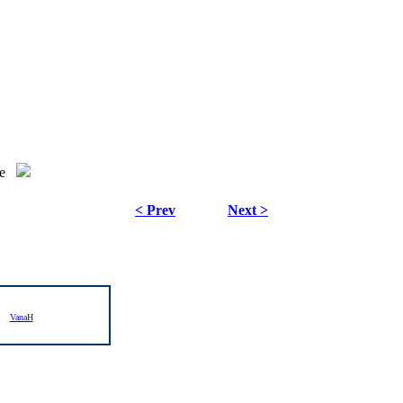
e
< Prev
Next >
VanaH