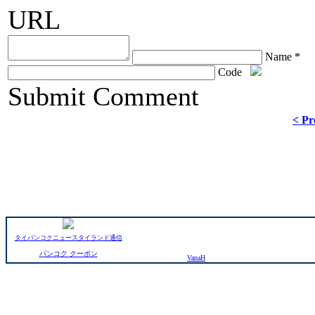
URL
Name *
Code
ChronoComments by
Joomla Professional Solutions
Submit Comment
< Pr
タイバンコクニュースタイランド通信
バンコク クーポン
VanaH