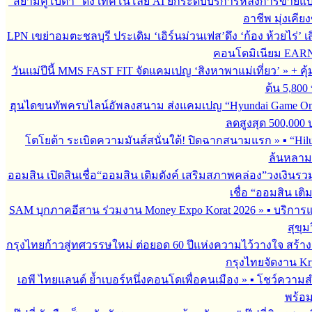
“สยามคูโบต้า” ดึง เทคโนโลยี AI ยกระดับบริการหลังการขายแ
อาชีพ มุ่งเคี
LPN เขย่าอมตะชลบุรี ประเดิม ‘เอิร์นม่วนเฟส’ดึง ‘ก้อง ห้วยไร่’ 
คอนโดมิเนียม EARN by
วันแม่ปีนี้ MMS FAST FIT จัดแคมเปญ ‘สิงหาพาแม่เที่ยว’
»
+ คุ
ต้น 5,800
ฮุนไดขนทัพครบไลน์อัพลงสนาม ส่งแคมเปญ “Hyundai Game On
ลดสูงสุด 500,000
โตโยต้า ระเบิดความมันส์สนั่นใต้! ปิดฉากสนามแรก
»
▪︎ “H
ล้นหลาม 
ออมสิน เปิดสินเชื่อ“ออมสิน เติมตังค์ เสริมสภาพคล่อง”วงเงินรว
เชื่อ “ออมสิน เติ
SAM บุกภาคอีสาน ร่วมงาน Money Expo Korat 2026
»
▪︎ บริกา
สุขุม
กรุงไทยก้าวสู่ทศวรรษใหม่ ต่อยอด 60 ปีแห่งความไว้วางใจ สร
กรุงไทยจัดงาน Krun
เอพี ไทยแลนด์ ย้ำเบอร์หนึ่งคอนโดเพื่อคนเมือง
»
▪︎ โชว์ความ
พร้อม