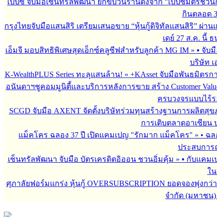
เป๊ปซี่ จับมือเซ็นทรัลพัฒนา ยกขบวนร้านดังจาก "เป๊ปซี่มิตรชวน
กินตลอด 3 เ
กรุงไทยจับมือแสนสิริ เตรียมเสนอขาย “หุ้นกู้ดิจิทัลแสนสิริ” ผ่าน
เดย์ 27 ส.ค. นี้
เอ็มจี มอบสิทธิพิเศษสุดเอ็กซ์คลูซีฟสำหรับลูกค้า MG IM
»
▪︎ จั
บริษัท เ
K-WealthPLUS Series ทะลุแสนล้าน!
»
+KAsset จับมือพันธมิตรการล
อนันดาฯชูคอมมูนิตี้และบริการหลังการขาย สร้าง Customer Val
ครบวงจรแบบไร้ร
SCGD จับมือ AXENT จัดตั้งบริษัทร่วมทุนสร้างฐานการผลิตสุ
การเติบตลาดอาเซียน บร
แม็คโคร ฉลอง 37 ปี เปิดแคมเปญ "รักมาก แม็คโคร"
»
• ฉล
ประสบการณ์
เซ็นทรัลพัฒนา จับมือ บัตรเครดิตอิออน ชวนอิ่มคุ้ม
»
▪︎ กับแคมเ
ใน
ศุภาลัยฟอร์มแกร่ง หุ้นกู้ OVERSUBSCRIPTION ยอดจองพุ่งกว่า 
จำกัด (มหาชน)