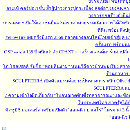
ธรรมเนียม พบได้ที่
จระเข้ คอร์ปอเรชั่น ย้ำผู้นำวงการปูกระเบื้อง ลุยต่อ“JORAKAY 
วงการก่อสร้างยั่งยื
การเคหะฯเปิดให้เอกชนยื่นเสนอราคาค่าธรรมเนียมการได้สิทธิเช่
ที่ดิน พร้อมสิ่ง
YellowTire เผยครึ่งปีแรก 2569 ตลาดยางออนไลน์ไทยเข้าสู่ยุค EV
ครั้งแรก พร้อมแ
OSP ฉลอง 135 ปี ผนึกกำลัง CPAXT
»
+สร้างแลนด์มาร์กค้าปลี
(
โก โฮลเซลล์ รับซื้อ “หอยหินงาม” หนุนวิถีชาวบ้านพุมเรียง สุรา
ร้านอาหาร 
SCULPTERRA เปิดตัวแบรนด์อย่างเป็นทางการ ผนึก Olive d
SCULPTERRA แบรน
7 ความเข้าใจผิดเกี่ยวกับ "ใบอนุญาตขับขี่รถสาธารณะ"และข้อกำห
ในประเทศไทย ภาครัฐได้กำหน
มิตซูบิชิ มอเตอร์ส เตรียมเปิดตัว"ออล-นิว ปาเจโร่" ไตรมาส 3 นี้
“ออล-นิว มิ