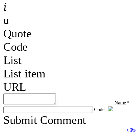
i
u
Quote
Code
List
List item
URL
Name *
Code
ChronoComments by
Joomla Professional Solutions
Submit Comment
< Pr