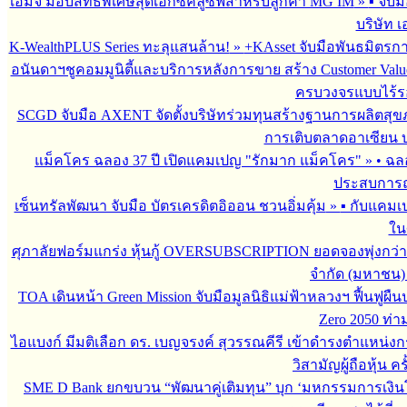
เอ็มจี มอบสิทธิพิเศษสุดเอ็กซ์คลูซีฟสำหรับลูกค้า MG IM
»
▪︎ จั
บริษัท เ
K-WealthPLUS Series ทะลุแสนล้าน!
»
+KAsset จับมือพันธมิตรการล
อนันดาฯชูคอมมูนิตี้และบริการหลังการขาย สร้าง Customer Val
ครบวงจรแบบไร้ร
SCGD จับมือ AXENT จัดตั้งบริษัทร่วมทุนสร้างฐานการผลิตสุ
การเติบตลาดอาเซียน บร
แม็คโคร ฉลอง 37 ปี เปิดแคมเปญ "รักมาก แม็คโคร"
»
• ฉล
ประสบการณ์
เซ็นทรัลพัฒนา จับมือ บัตรเครดิตอิออน ชวนอิ่มคุ้ม
»
▪︎ กับแคมเ
ใน
ศุภาลัยฟอร์มแกร่ง หุ้นกู้ OVERSUBSCRIPTION ยอดจองพุ่งกว่า 
จำกัด (มหาชน)
TOA เดินหน้า Green Mission จับมือมูลนิธิแม่ฟ้าหลวงฯ ฟื้นฟูผืน
Zero 2050 ท่
ไอแบงก์ มีมติเลือก ดร. เบญจรงค์ สุวรรณคีรี เข้าดำรงตำแหน
วิสามัญผู้ถือหุ้น คร
SME D Bank ยกขบวน “พัฒนาคู่เติมทุน” บุก ‘มหกรรมการเงินโ