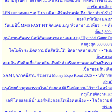
“สยามคูโบต้า” ดึง เทคโนโลยี AI ยกระดับบริการหลังการขายแ
อาชีพ มุ่งเคี
LPN เขย่าอมตะชลบุรี ประเดิม ‘เอิร์นม่วนเฟส’ดึง ‘ก้อง ห้วยไร่’ 
คอนโดมิเนียม EARN by
วันแม่ปีนี้ MMS FAST FIT จัดแคมเปญ ‘สิงหาพาแม่เที่ยว’
»
+ คุ
ต้น 5,800
ฮุนไดขนทัพครบไลน์อัพลงสนาม ส่งแคมเปญ “Hyundai Game On
ลดสูงสุด 500,000
โตโยต้า ระเบิดความมันส์สนั่นใต้! ปิดฉากสนามแรก
»
▪︎ “H
ล้นหลาม 
ออมสิน เปิดสินเชื่อ“ออมสิน เติมตังค์ เสริมสภาพคล่อง”วงเงินรว
เชื่อ “ออมสิน เติ
SAM บุกภาคอีสาน ร่วมงาน Money Expo Korat 2026
»
▪︎ บริกา
สุขุม
กรุงไทยก้าวสู่ทศวรรษใหม่ ต่อยอด 60 ปีแห่งความไว้วางใจ สร
กรุงไทยจัดงาน Krun
เอพี ไทยแลนด์ ย้ำเบอร์หนึ่งคอนโดเพื่อคนเมือง
»
▪︎ โชว์ความ
พร้อม