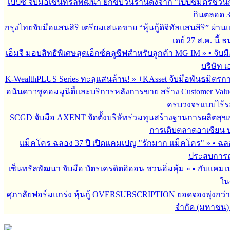
เป๊ปซี่ จับมือเซ็นทรัลพัฒนา ยกขบวนร้านดังจาก "เป๊ปซี่มิตรชวน
กินตลอด 3 เ
กรุงไทยจับมือแสนสิริ เตรียมเสนอขาย “หุ้นกู้ดิจิทัลแสนสิริ” ผ่าน
เดย์ 27 ส.ค. นี้
เอ็มจี มอบสิทธิพิเศษสุดเอ็กซ์คลูซีฟสำหรับลูกค้า MG IM
»
▪︎ จั
บริษัท เ
K-WealthPLUS Series ทะลุแสนล้าน!
»
+KAsset จับมือพันธมิตรการล
อนันดาฯชูคอมมูนิตี้และบริการหลังการขาย สร้าง Customer Val
ครบวงจรแบบไร้ร
SCGD จับมือ AXENT จัดตั้งบริษัทร่วมทุนสร้างฐานการผลิตสุ
การเติบตลาดอาเซียน บร
แม็คโคร ฉลอง 37 ปี เปิดแคมเปญ "รักมาก แม็คโคร"
»
• ฉล
ประสบการณ์
เซ็นทรัลพัฒนา จับมือ บัตรเครดิตอิออน ชวนอิ่มคุ้ม
»
▪︎ กับแคมเ
ใน
ศุภาลัยฟอร์มแกร่ง หุ้นกู้ OVERSUBSCRIPTION ยอดจองพุ่งกว่า 
จำกัด (มหาชน)