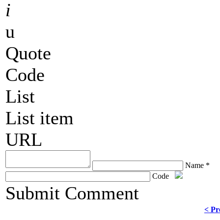
i
u
Quote
Code
List
List item
URL
Name *
Code
ChronoComments by
Joomla Professional Solutions
Submit Comment
< Pr